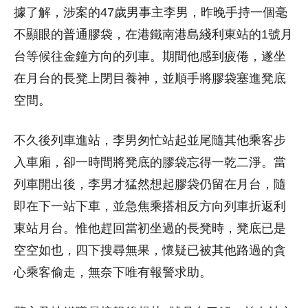
據了解，涉案的47歲男事主李男，昨晚手持一個毫
不顯眼的普通膠袋，在港鐵南港島綫利東站的1號月
台等候往金鐘方向的列車。期間他感到疲倦，遂坐
在月台的長凳上閉目養神，並順手將膠袋塞進凳底
空間。
不久後列車進站，李男匆忙站起並尾隨其他乘客步
入車廂，卻一時間將凳底的膠袋忘得一乾二淨。當
列車開出後，李男才猛然想起膠袋仍留在月台，隨
即在下一站下車，並急焦乘搭相反方向列車折返利
東站月台。惟他趕回當初坐過的長凳時，凳底已是
空空如也，四下搜尋無果，懷疑已被其他路過的貪
心乘客偷走，無奈下唯有報警求助。