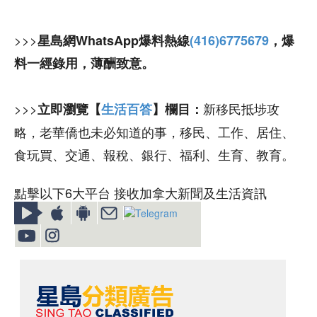
>>>
星島網WhatsApp爆料熱線
(416)6775679
，爆
料一經錄用，薄酬致意。
>>>
新移民抵埗攻
立即瀏覽【
生活百答
】欄目：
略，老華僑也未必知道的事，移民、工作、居住、
食玩買、交通、報稅、銀行、福利、生育、教育。
點擊以下6大平台 接收加拿大新聞及生活資訊