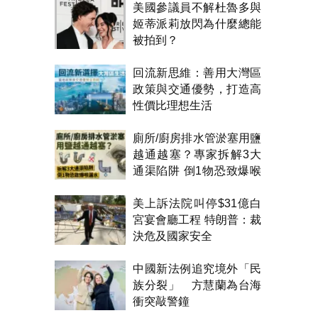
美國參議員不解杜魯多與
姬蒂派莉放閃為什麼總能
被拍到？
回流新思維：善用大灣區
政策與交通優勢，打造高
性價比理想生活
廁所/廚房排水管淤塞用鹽
越通越塞？專家拆解3大
通渠陷阱 倒1物恐致爆喉
漏水
美上訴法院叫停$31億白
宮宴會廳工程 特朗普：裁
決危及國家安全
中國新法例追究境外「民
族分裂」 方慧蘭為台海
衝突敲警鐘