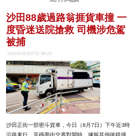
沙田88歲過路翁捱貨車撞 一
度昏迷送院搶救 司機涉危駕
被捕
2026年08月07日 08:20
沙田正街一部密斗貨車，今日（8月7日）下午近3時
沿路東行，至橫壆街交界對開時，據報其倒後鏡撞