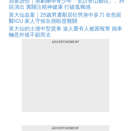
我要讚佢｜港劇團帶青少年「走訪青山醫院」、跨
區演出 冀關注精神健康 打破孤獨感
黃大仙血案｜25歲男遭鄰居狂劈身中多刀 命危留
醫ICU 家人守候在側盼度難關
黃大仙的士撞中型貨車 途人憂有人被困報警 揭車
輛意外後不顧而去