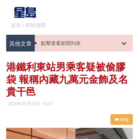
首頁
>
即時港聞
其他文章
點擊查看新聞列表
港鐵利東站男乘客疑被偷膠
袋 報稱內藏九萬元金飾及名
貴干邑
2026年06月14日 14:33
舉報