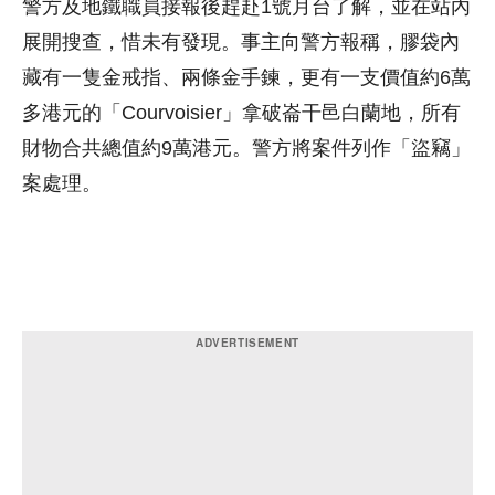
警方及地鐵職員接報後趕赴1號月台了解，並在站內
展開搜查，惜未有發現。事主向警方報稱，膠袋內
藏有一隻金戒指、兩條金手鍊，更有一支價值約6萬
多港元的「Courvoisier」拿破崙干邑白蘭地，所有
財物合共總值約9萬港元。警方將案件列作「盜竊」
案處理。