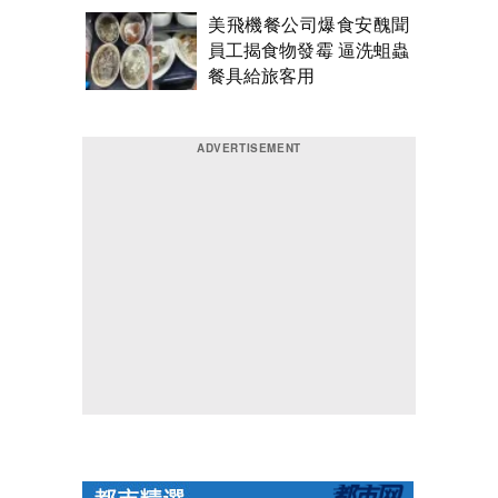
美飛機餐公司爆食安醜聞
員工揭食物發霉 逼洗蛆蟲
餐具給旅客用