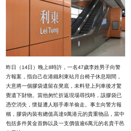
昨日（14日）晚上8時許，一名47歲李姓男子向警
方報案，指自己在港鐵利東站月台椅子休息期間，
大意將一個膠袋遺留在凳底，未料登上列車後才驚
覺遺下財物。當他匆忙折返現場尋找時，該膠袋已
憑空消失，懷疑遭人順手牽羊偷走。事主向警方報
稱，膠袋內裝有總值高達9萬港元的貴重物品，當中
包括多件黃金首飾以及一支價值逾6萬元的名貴干邑