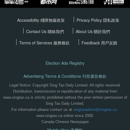
Accessibility 殘障無礙政策
Privacy Policy
隱私政策
Contact Us 聯絡我們
About Us 關於我們
Terms of Services
服務條款
Feedback 用戶反饋
Election Ads Registry
Advertising Terms & Conditions 刊登廣告條款
Legal Notice: Copyright Sing Tao Daily Limited. All rights reserved.
Distribution, transmission or republication of any material from
www.singtao.ca is strictly prohibited without the prior written permission of
Sing Tao Daily Limited.
For information please contact us at
singtaoadmin@singtao.ca
.
www.singtao.ca online since 2000.
Canada Chinese Newspaper