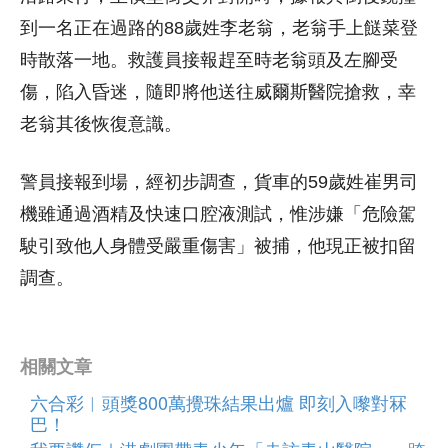
到一名正在過路的88歲姓李老翁，老翁手上餸菜登
時散落一地。救護員接報趕至時老翁頭及左腳受
傷，陷入昏迷，隨即將他送往威爾斯醫院搶救，幸
老翁其後恢復意識。
警員接報到場，經初步調查，貨車的59歲姓崔男司
機雖通過酒精及快速口腔液測試，惟涉嫌「危險駕
駛引致他人身體受嚴重傷害」被捕，他現正被扣留
調查。
相關文章
六合彩︱頭獎800萬攪珠結果出爐 即刻入嚟對冧
巴！