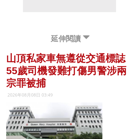
延伸閱讀
山頂私家車無遵從交通標誌
55歲司機發難打傷男警涉兩
宗罪被捕
2026年08月08日 03:49