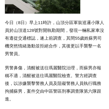
今日（8日）早上11時許，山頂分區軍裝巡邏小隊人
員於山頂道128號對開執勤期間，發現一輛私家車沒
有遵從交通標誌，遂上前調查，其間55歲姓蘇男司
機突然情緒激動並拒絕合作，其後更以手襲擊一名
男警員。
男警鼻傷，清醒被送往瑪麗醫院治理，而蘇男亦報
稱不適，清醒被送往瑪麗醫院檢查。警方經調查
後，以涉嫌襲擊警務人員及阻礙警務人員執行職務
拘捕蘇男，案件交由中區警區刑事調查隊第六隊跟
進。