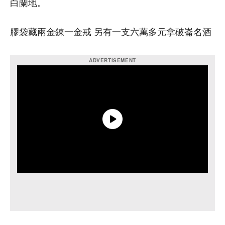
白蘭地。
膠袋藏兩金鍊一金戒 另有一支六萬多元拿破崙名酒