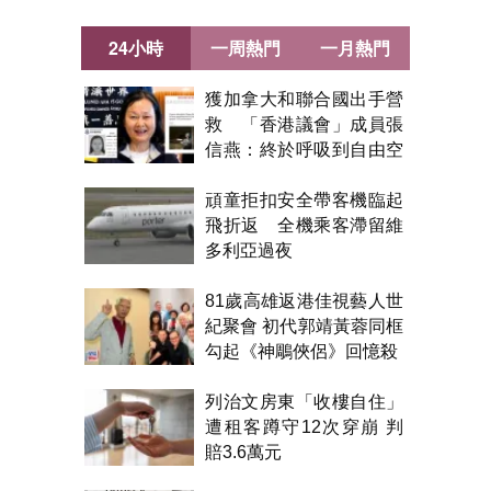
24小時
一周熱門
一月熱門
獲加拿大和聯合國出手營
救 「香港議會」成員張
信燕：終於呼吸到自由空
氣！
頑童拒扣安全帶客機臨起
飛折返 全機乘客滯留維
多利亞過夜
81歲高雄返港佳視藝人世
紀聚會 初代郭靖黃蓉同框
勾起《神鵰俠侶》回憶殺
列治文房東「收樓自住」
遭租客蹲守12次穿崩 判
賠3.6萬元