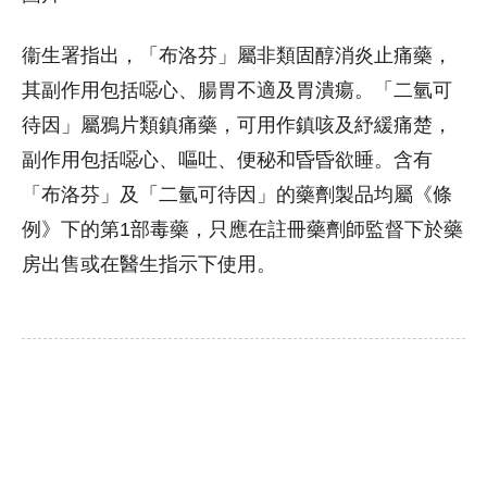
衞生署指出，「布洛芬」屬非類固醇消炎止痛藥，
其副作用包括噁心、腸胃不適及胃潰瘍。「二氫可
待因」屬鴉片類鎮痛藥，可用作鎮咳及紓緩痛楚，
副作用包括噁心、嘔吐、便秘和昏昏欲睡。含有
「布洛芬」及「二氫可待因」的藥劑製品均屬《條
例》下的第1部毒藥，只應在註冊藥劑師監督下於藥
房出售或在醫生指示下使用。