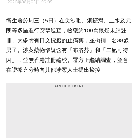
2026年08月05日 09:05
衞生署於周三（5日）在尖沙咀、銅鑼灣、上水及元
朗等多區進行突擊巡查，檢獲約100盒懷疑未經註
冊、大多附有日文標籤的止痛藥，並拘捕一名38歲
男子。涉案藥物懷疑含有「布洛芬」和「二氫可待
因」，並無香港註冊編號。署方正繼續調查，並會
在證據充分時向其他涉案人士提出檢控。