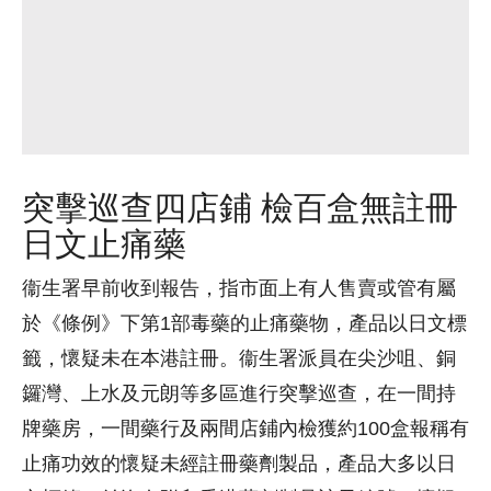
突擊巡查四店鋪 檢百盒無註冊
日文止痛藥
衞生署早前收到報告，指市面上有人售賣或管有屬
於《條例》下第1部毒藥的止痛藥物，產品以日文標
籤，懷疑未在本港註冊。衞生署派員在尖沙咀、銅
鑼灣、上水及元朗等多區進行突擊巡查，在一間持
牌藥房，一間藥行及兩間店鋪內檢獲約100盒報稱有
止痛功效的懷疑未經註冊藥劑製品，產品大多以日