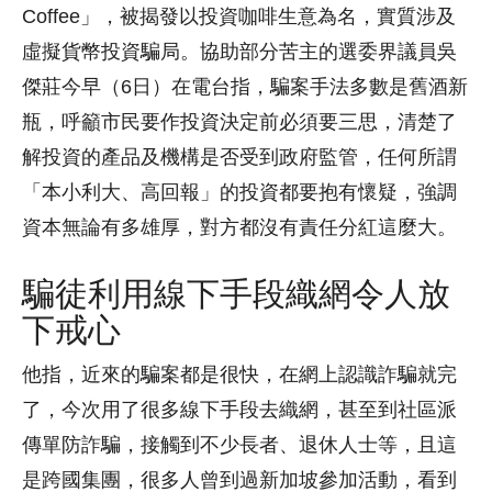
Coffee」，被揭發以投資咖啡生意為名，實質涉及
虛擬貨幣投資騙局。協助部分苦主的選委界議員吳
傑莊今早（6日）在電台指，騙案手法多數是舊酒新
瓶，呼籲市民要作投資決定前必須要三思，清楚了
解投資的產品及機構是否受到政府監管，任何所謂
「本小利大、高回報」的投資都要抱有懷疑，強調
資本無論有多雄厚，對方都沒有責任分紅這麼大。
騙徒利用線下手段織網令人放
下戒心
他指，近來的騙案都是很快，在網上認識詐騙就完
了，今次用了很多線下手段去織網，甚至到社區派
傳單防詐騙，接觸到不少長者、退休人士等，且這
是跨國集團，很多人曾到過新加坡參加活動，看到