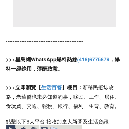
---------------------------------------------
>>>
星島網WhatsApp爆料熱線
(416)6775679
，爆
料一經錄用，薄酬致意。
>>>
新移民抵埗攻
立即瀏覽【
生活百答
】欄目：
略，老華僑也未必知道的事，移民、工作、居住、
食玩買、交通、報稅、銀行、福利、生育、教育。
點擊以下6大平台 接收加拿大新聞及生活資訊