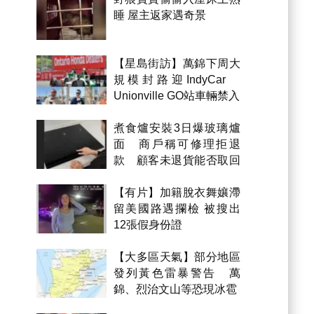
睡 屋主返家遇奇景
【星島街訪】萬錦下周大
規模封路迎IndyCar
Unionville GO站車輛禁入
煮食爐安裝3日爆玻璃爐
面 商戶稱可修理拒退
款 顧客未退貨能否取回
金錢？
【有片】加籍脫衣舞孃滯
留美國路遇攔檢 被搜出
12張假身份證
【大多區天氣】部分地區
發列黃色雷暴警告 萬
錦、烈治文山等恐現冰雹