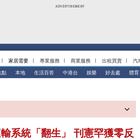
|
家居需要
|
專業服務
|
商業服務
|
出租買賣
|
汽
焦點
本地
生活百答
中港台
娛樂
好去處
體育
輸系統「翻生」 刊憲罕獲零反