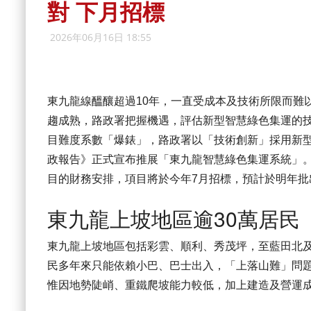
對 下月招標
2026年06月16日 18:55
東九龍線醞釀超過10年，一直受成本及技術所限而難
趨成熟，路政署把握機遇，評估新型智慧綠色集運的
目難度系數「爆錶」，路政署以「技術創新」採用新型
政報告》正式宣布推展「東九龍智慧綠色集運系統」
目的財務安排，項目將於今年7月招標，預計於明年批出
東九龍上坡地區逾30萬居民
東九龍上坡地區包括彩雲、順利、秀茂坪，至藍田北及
民多年來只能依賴小巴、巴士出入，「上落山難」問題
惟因地勢陡峭、重鐵爬坡能力較低，加上建造及營運