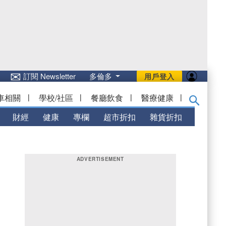
✉
訂閱 Newsletter
多倫多
用戶登入
車相關
|
學校/社區
|
餐廳飲食
|
醫療健康
|
財經
健康
專欄
超市折扣
雜貨折扣