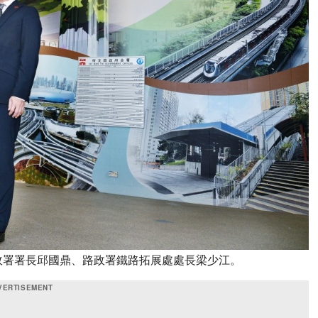
政署署長邱國鼎、路政署鐵路拓展處處長梁少江。