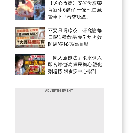
【暖心救援】安省母貓帶
著新生6貓仔 一家七口藏
警車下「尋求庇護」
不要只喝綠茶！研究證每
日喝1種飲品集7大功效
防癌/糖尿病/高血壓
「懶人煮麵法」滾水倒入
即食麵包裝 網民擔心塑化
劑超標 附食安中心指引