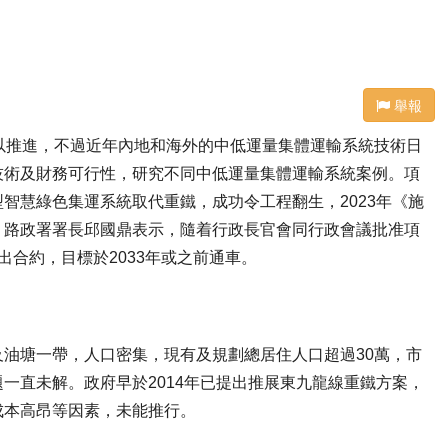
舉報
以推進，不過近年內地和海外的中低運量集體運輸系統技術日
技術及財務可行性，研究不同中低運量集體運輸系統案例。項
智慧綠色集運系統取代重鐵，成功令工程翻生，2023年《施
。路政署署長邱國鼎表示，隨着行政長官會同行政會議批准項
合約，目標於2033年或之前通車。
油塘一帶，人口密集，現有及規劃總居住人口超過30萬，市
一直未解。政府早於2014年已提出推展東九龍線重鐵方案，
成本高昂等因素，未能推行。