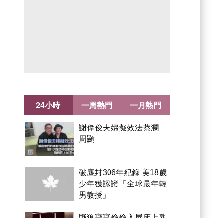
24小時
一周熱門
一月熱門
謝偉俊夫婦擬效法蔡瀾｜
周顯
破塵封306年紀錄 美18歲
少年獲認證「全球最年輕
男教授」
野狼寶寶偷偷入屋床上熟