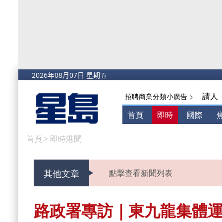
請人
招聘商業分類小廣告 >
首頁
即時
國際
首頁
>
即時港聞
其他文章
點擊查看新聞列表
路政署專訪｜東九龍集體運