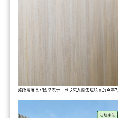
路政署署長邱國鼎表示，爭取東九龍集運項目於今年7