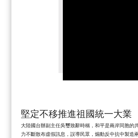
堅定不移推進祖國統一大業
大陸國台辦副主任吳璽致辭時稱，和平是兩岸同胞的
力不斷散布虛假訊息，誤導民眾，煽動反中抗中製造兩