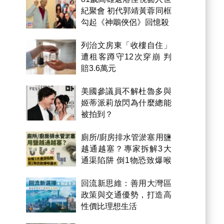
紀聚會 初代郭靖黃蓉同框
勾起《神鵰俠侶》回憶殺
列治文房東「收樓自住」
遭租客蹲守12次穿崩 判
賠3.6萬元
美國參議員不解杜魯多與
姬蒂派莉放閃為什麼總能
被拍到？
廁所/廚房排水管淤塞用鹽
越通越塞？專家拆解3大
通渠陷阱 倒1物恐致爆喉
漏水
回流新思維：善用大灣區
政策與交通優勢，打造高
性價比理想生活