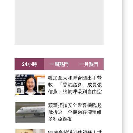
24小時
一周熱門
一月熱門
獲加拿大和聯合國出手營
救 「香港議會」成員張
信燕：終於呼吸到自由空
氣！
頑童拒扣安全帶客機臨起
飛折返 全機乘客滯留維
多利亞過夜
81歲高雄返港佳視藝人世