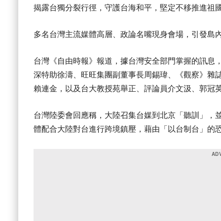
揭露台獨分裂行徑，守護台海和平，堅定不移推進祖
多名台灣主流媒體高層、政論名嘴現身會場，引發島
台灣《自由時報》報道，據台灣安全部門掌握的訊息，
深特助徐濤、旺旺集團副董事長周錫瑋、《觀察》雜
賴連金，以及台大教授苑舉正、評論員介文汲、郭冠
台灣陸委會回應稱，大陸召集台媒到北京「聽訓」，
體配合大陸對台進行跨境鎮壓，藉由「以台制台」的