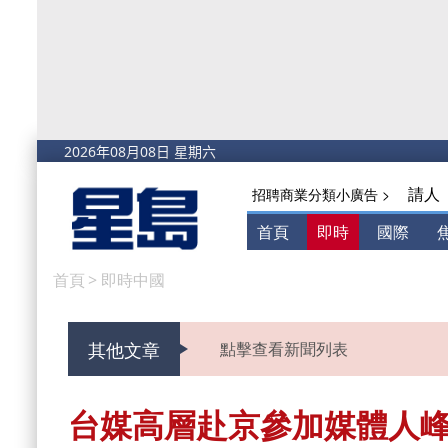
請人
招聘商業分類小廣告 >
首頁
即時
國際
首頁
>
即時中國
其他文章
點擊查看新聞列表
台媒高層赴京參加媒體人峰