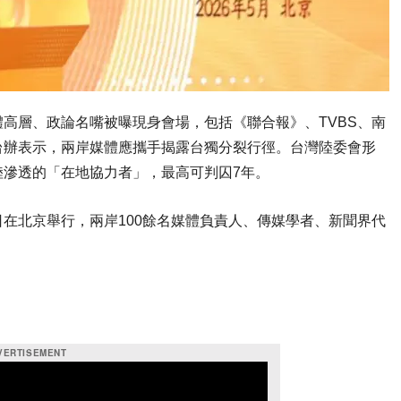
高層、政論名嘴被曝現身會場，包括《聯合報》、TVBS、南
台辦表示，兩岸媒體應攜手揭露台獨分裂行徑。台灣陸委會形
陸滲透的「在地協力者」，最高可判囚7年。
在北京舉行，兩岸100餘名媒體負責人、傳媒學者、新聞界代