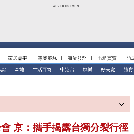
|
家居需要
|
專業服務
|
商業服務
|
出租買賣
|
汽
焦點
本地
生活百答
中港台
娛樂
好去處
體育
會 京：攜手揭露台獨分裂行徑