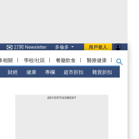
✉
訂閱 Newsletter
多倫多
用戶登入
車相關
|
學校/社區
|
餐廳飲食
|
醫療健康
|
財經
健康
專欄
超市折扣
雜貨折扣