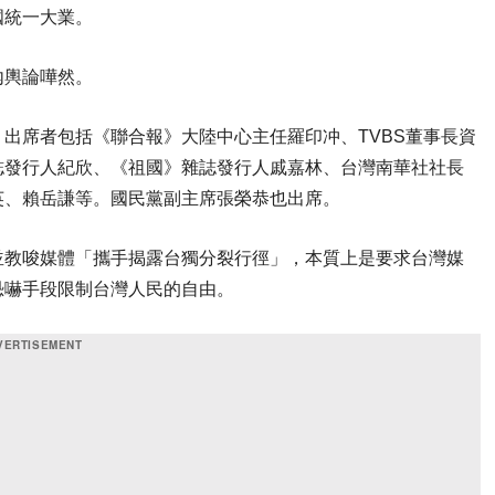
國統一大業。
內輿論嘩然。
出席者包括《聯合報》大陸中心主任羅印冲、TVBS董事長資
誌發行人紀欣、《祖國》雜誌發行人戚嘉林、台灣南華社社長
英、賴岳謙等。國民黨副主席張榮恭也出席。
並教唆媒體「攜手揭露台獨分裂行徑」，本質上是要求台灣媒
恐嚇手段限制台灣人民的自由。