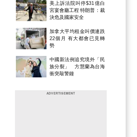
美上訴法院叫停$31億白
宮宴會廳工程 特朗普：裁
決危及國家安全
加拿大平均租金叫價連跌
22個月 有大都會已見轉
勢
中國新法例追究境外「民
族分裂」 方慧蘭為台海
衝突敲警鐘