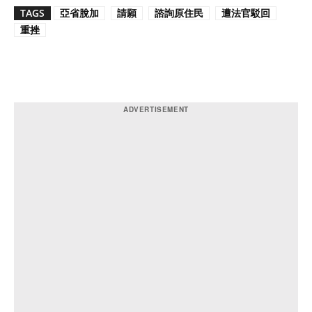
TAGS
亞省脫加
請願
諮詢原住民
遭法官駁回
重挫