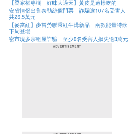
【梁家權專欄：好味大過天】黃皮是這樣吃的
安省情侶出售泰勒絲假門票 詐騙逾107名受害人
共26.5萬元
【麥當紅】麥當勞聯乘紅牛溝新品 兩款能量特飲
下周登場
密市現多宗租屋詐騙 至少8名受害人損失逾3萬元