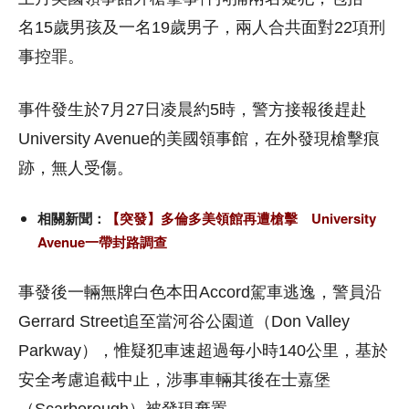
名15歲男孩及一名19歲男子，兩人合共面對22項刑
事控罪。
事件發生於7月27日凌晨約5時，警方接報後趕赴
University Avenue的美國領事館，在外發現槍擊痕
跡，無人受傷。
相關新聞：
【突發】多倫多美領館再遭槍擊 University
Avenue一帶封路調查
事發後一輛無牌白色本田Accord駕車逃逸，警員沿
Gerrard Street追至當河谷公園道（Don Valley
Parkway），惟疑犯車速超過每小時140公里，基於
安全考慮追截中止，涉事車輛其後在士嘉堡
（Scarborough）被發現棄置。