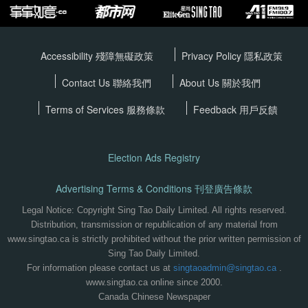
Accessibility 殘障無礙政策
Privacy Policy
隱私政策
Contact Us 聯絡我們
About Us 關於我們
Terms of Services
服務條款
Feedback 用戶反饋
Election Ads Registry
Advertising Terms & Conditions 刊登廣告條款
Legal Notice: Copyright Sing Tao Daily Limited. All rights reserved.
Distribution, transmission or republication of any material from
www.singtao.ca is strictly prohibited without the prior written permission of
Sing Tao Daily Limited.
For information please contact us at
singtaoadmin@singtao.ca
.
www.singtao.ca online since 2000.
Canada Chinese Newspaper