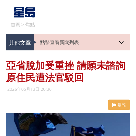
首頁
>
焦點
其他文章
點擊查看新聞列表
亞省脫加受重挫 請願未諮詢
原住民遭法官駁回
2026年05月13日 20:36
舉報