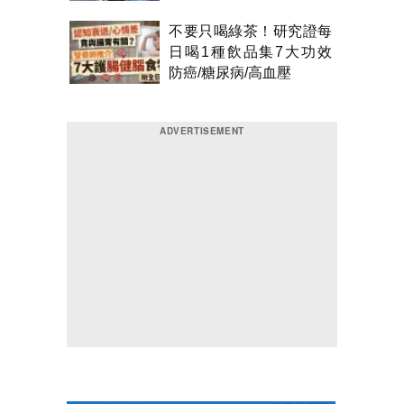
不要只喝綠茶！研究證每
日喝1種飲品集7大功效
防癌/糖尿病/高血壓