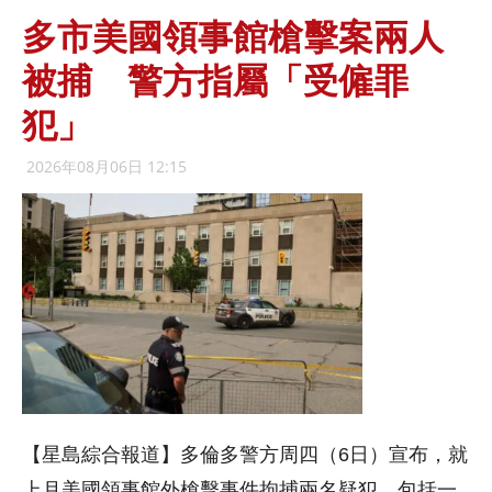
多市美國領事館槍擊案兩人
被捕 警方指屬「受僱罪
犯」
2026年08月06日 12:15
【星島綜合報道】多倫多警方周四（6日）宣布，就
上月美國領事館外槍擊事件拘捕兩名疑犯，包括一