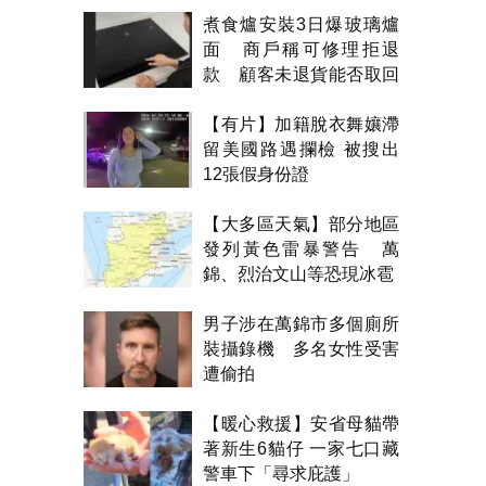
煮食爐安裝3日爆玻璃爐
面 商戶稱可修理拒退
款 顧客未退貨能否取回
金錢？
【有片】加籍脫衣舞孃滯
留美國路遇攔檢 被搜出
12張假身份證
【大多區天氣】部分地區
發列黃色雷暴警告 萬
錦、烈治文山等恐現冰雹
男子涉在萬錦市多個廁所
裝攝錄機 多名女性受害
遭偷拍
【暖心救援】安省母貓帶
著新生6貓仔 一家七口藏
警車下「尋求庇護」