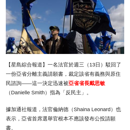
【星島綜合報道】一名法官於週三（13日）駁回了
一份亞省分離主義請願書，裁定該省有義務與原住
民諮詢——這一決定迅速被
亞省省長戴思敏
（Danielle Smith）指為「反民主」。
據加通社報道，法官倫納德（Shaina Leonard）也
表示，亞省首席選舉官根本不應該發布公投請願
書。