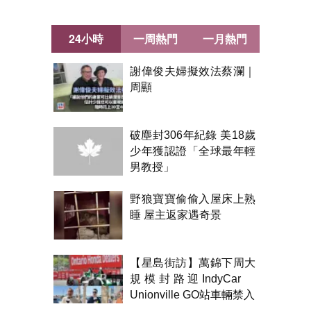
24小時
一周熱門
一月熱門
謝偉俊夫婦擬效法蔡瀾｜
周顯
破塵封306年紀錄 美18歲
少年獲認證「全球最年輕
男教授」
野狼寶寶偷偷入屋床上熟
睡 屋主返家遇奇景
【星島街訪】萬錦下周大
規模封路迎IndyCar
Unionville GO站車輛禁入