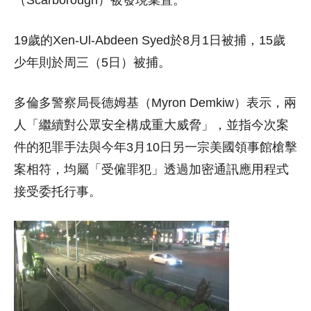
19歲的Xen-Ul-Abdeen Syed於8月1日被捕，15歲
少年則於周三（5日）被捕。
多倫多警察局長德姆基（Myron Demkiw）表示，兩
人「繼續對公眾安全構成重大威脅」，並指今次案
件的犯罪手法與今年3月10日另一宗美國領事館槍擊
案相符，均屬「受僱罪犯」透過加密通訊應用程式
接受委托行事。