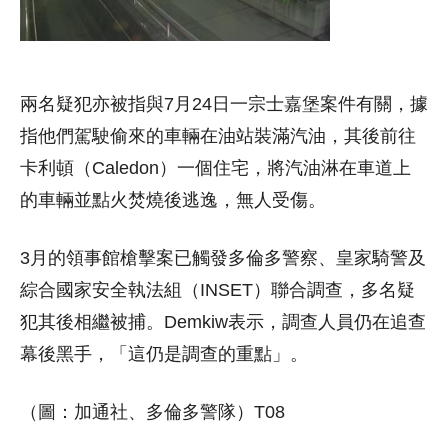
兩名疑犯亦被指與7月24日一宗士嘉堡案件有關，據
指他們駕駛偷來的車輛在油站裝滿汽油，其後前往
卡利頓（Caledon）一個住宅，將汽油淋在車道上
的車輛並點火焚燒後逃逸，無人受傷。
3月的領事館槍擊案已觸發多倫多警察、皇家騎警及
綜合國家安全執法組（INSET）聯合調查，多名疑
犯其後相繼被捕。Demkiw表示，調查人員仍在追查
幕後黑手，「這仍是調查的重點」。
（圖：加通社、多倫多警隊）T08