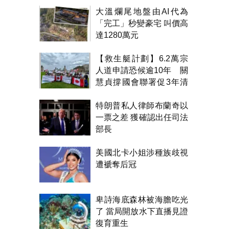
大溫爛尾地盤由AI代為
「完工」秒變豪宅 叫價高
達1280萬元
【救生艇計劃】6.2萬宗
人道申請恐候逾10年 關
慧貞撐國會聯署促3年清
積壓
特朗普私人律師布蘭奇以
一票之差 獲確認出任司法
部長
美國北卡小姐涉種族歧視
遭褫奪后冠
卑詩海底森林被海膽吃光
了 當局開放水下直播見證
復育重生