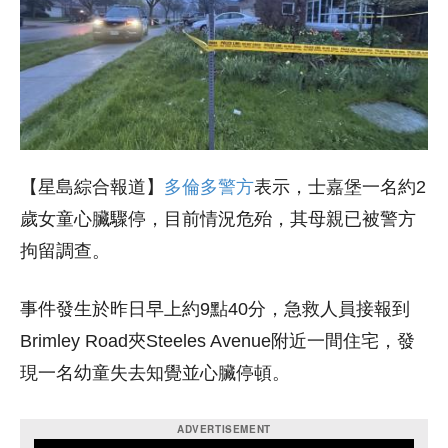
【星島綜合報道】
多倫多警方
表示，士嘉堡一名約2
歲女童心臟驟停，目前情況危殆，其母親已被警方
拘留調查。
事件發生於昨日早上約9點40分，急救人員接報到
Brimley Road夾Steeles Avenue附近一間住宅，發
現一名幼童失去知覺並心臟停頓。