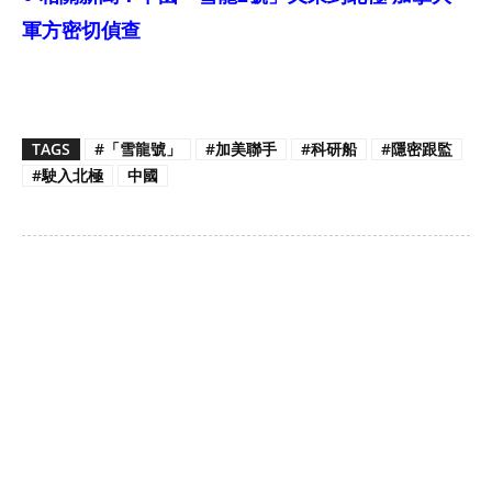
軍方密切偵查
TAGS
#「雪龍號」
#加美聯手
#科研船
#隱密跟監
#駛入北極
中國