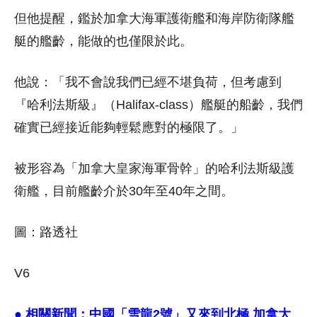
但他提醒，鑑於加拿大海軍護衛艦和海岸防衛隊艦
艇的艦齡，能做的也僅限於此。
他說：「我不會說我們已經不堪負荷，但考慮到
『哈利法斯級』（Halifax-class）艦艇的船齡，我們
確實已經接近能夠輕鬆應對的極限了。」
被形容為「加拿大皇家海軍骨幹」的哈利法斯級護
衛艦，目前艦齡介於30年至40年之間。
圖：路透社
V6
● 相關新聞：
中國「雪龍2號」又來到北極 加拿大