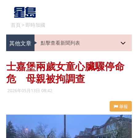
首頁
>
即時加國
其他文章
點擊查看新聞列表
士嘉堡兩歲女童心臟驟停命
危 母親被拘調查
2026年05月13日 08:42
舉報