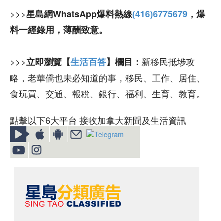
>>>
星島網WhatsApp爆料熱線
(416)6775679
，爆
料一經錄用，薄酬致意。
>>>
新移民抵埗攻
立即瀏覽【
生活百答
】欄目：
略，老華僑也未必知道的事，移民、工作、居住、
食玩買、交通、報稅、銀行、福利、生育、教育。
點擊以下6大平台 接收加拿大新聞及生活資訊