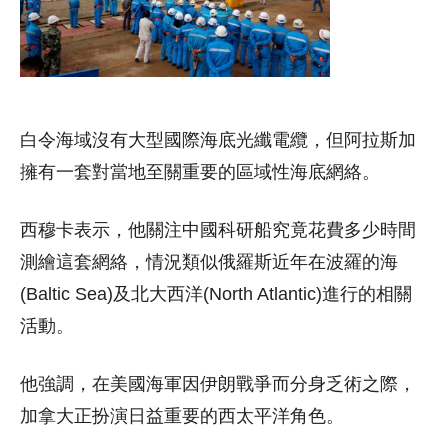
白令海域沒有大型國際海底光纖電纜，但阿拉斯加
擁有一套對當地至關重要的區域性海底網絡。
西穆卡表示，他關注中國科研船究竟花費多少時間
測繪這套網絡，情況類似俄羅斯近年在波羅的海
(Baltic Sea)及北大西洋(North Atlantic)進行的相關
活動。
他強調，在美國海軍因伊朗戰爭而分身乏術之際，
加拿大正扮演日益重要的西太平洋角色。