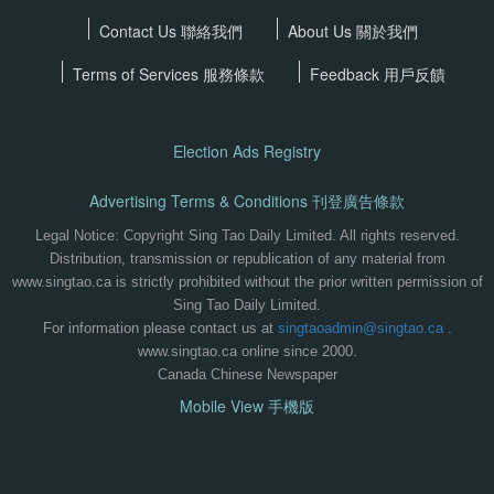
Contact Us 聯絡我們
About Us 關於我們
Terms of Services
服務條款
Feedback 用戶反饋
Election Ads Registry
Advertising Terms & Conditions 刊登廣告條款
Legal Notice: Copyright Sing Tao Daily Limited. All rights reserved.
Distribution, transmission or republication of any material from
www.singtao.ca is strictly prohibited without the prior written permission of
Sing Tao Daily Limited.
For information please contact us at
singtaoadmin@singtao.ca
.
www.singtao.ca online since 2000.
Canada Chinese Newspaper
Mobile View 手機版