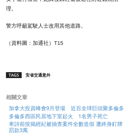
理。
警方呼籲駕駛人士改用其他道路。
（資料圖：加通社）T15
TAGS
安省交通意外
相關文章
加拿大投資峰會9月登場 近百全球巨頭聚多倫多
多倫多西區民居地下室起火 1名男子死亡
卑詩前按揭經紀被抽查案件全數造假 遭終身釘牌
罰款3萬