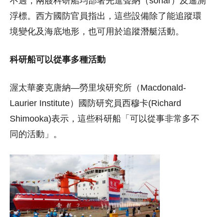
不過，兩艘科研船均部署先進聲納（sonar）及遙測
浮標。西方國防官員指出，這些設備除了能追蹤環
境變化及海底地形，也可用於追蹤潛艇活動。
科研船可以從事多種活動
渥太華麥克唐納—勞里埃研究所（Macdonald-
Laurier Institute）國防研究員西穆卡(Richard
Shimooka)表示，這些科研船「可以從事非常多不
同的活動」。