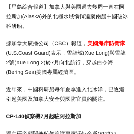
【星島綜合報道】加拿大與美國過去幾周一直在阿
拉斯加(Alaska)外的北極水域悄悄追蹤兩艘中國破冰
科研船。
據加拿大廣播公司（CBC）報道，
美國海岸防衛隊
(U.S.Coast Guard)表示，雪龍號(Xue Long)與雪龍
2號(Xue Long 2)於7月向北航行，穿越白令海
(Bering Sea)美國專屬經濟區。
近年來，中國科研船每年夏季進入北冰洋，已逐漸
引起美國及加拿大安全與國防官員的關注。
CP-140偵察機7月起駐阿拉斯加
獨立研究顧問兼船舶追蹤專家沃特金斯(Steffan