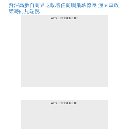
資深高參自商界返政壇任商鵬飛幕僚長 渥太華政
策轉向見端倪