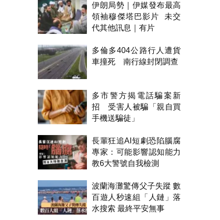
伊朗局勢｜伊媒發布最高
領袖穆傑塔巴影片 未交
代其他訊息｜有片
多倫多404公路行人遭貨
車撞死 南行線封閉調查
多市警方揭電話騙案新
招 受害人被騙「親自買
手機送騙徒」
長輩狂追AI短劇恐陷腦腐
專家：可能影響認知能力
教6大警號自我檢測
波蘭海灘驚傳父子失蹤 數
百遊人秒速組「人鏈」落
水搜索 最終平安無事