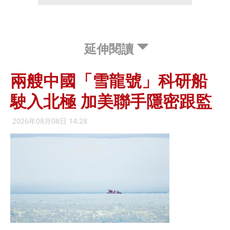
延伸閱讀
兩艘中國「雪龍號」科研船
駛入北極 加美聯手隱密跟監
2026年08月08日 14:28