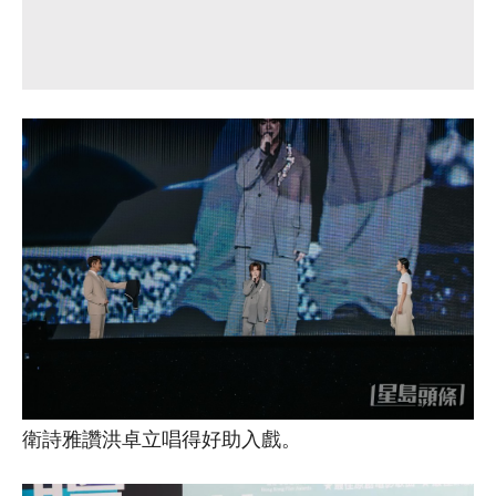
衛詩雅讚洪卓立唱得好助入戲。