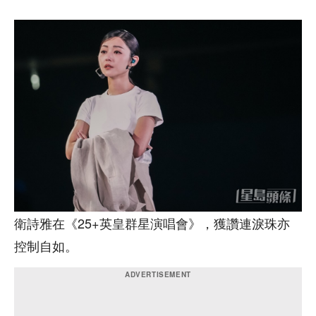
衛詩雅在《25+英皇群星演唱會》，獲讚連淚珠亦
控制自如。