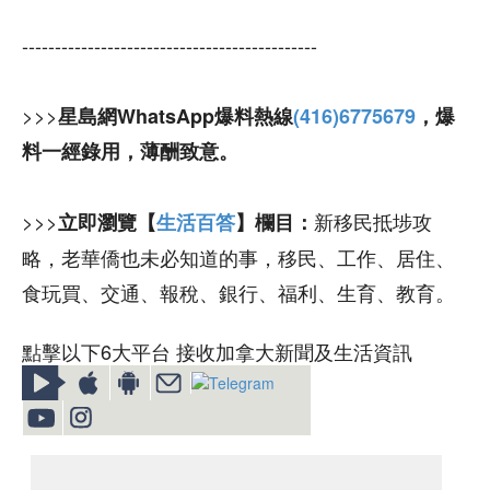
---------------------------------------------
>>>
星島網WhatsApp爆料熱線
(416)6775679
，爆
料一經錄用，薄酬致意。
>>>
新移民抵埗攻
立即瀏覽【
生活百答
】欄目：
略，老華僑也未必知道的事，移民、工作、居住、
食玩買、交通、報稅、銀行、福利、生育、教育。
點擊以下6大平台 接收加拿大新聞及生活資訊