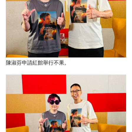
陳淑芬申請紅館舉行不果。