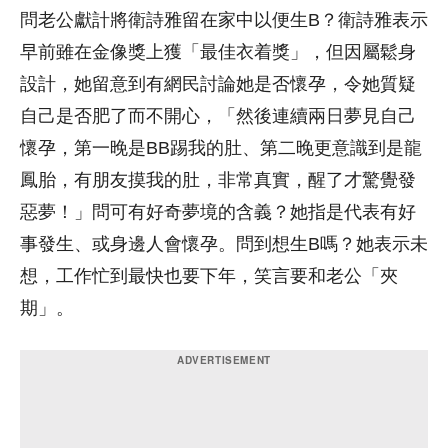
問老公獻計將衛詩雅留在家中以便生B？衛詩雅表示
早前雖在金像獎上獲「最佳衣着獎」，但因屬鬆身
設計，她留意到有網民討論她是否懷孕，令她質疑
自己是否肥了而不開心，「然後連續兩日夢見自己
懷孕，第一晚是BB踢我的肚、第二晚更意識到是龍
鳳胎，有朋友摸我的肚，非常真實，醒了才驚覺發
惡夢！」問可有好奇夢境的含義？她指是代表有好
事發生、或身邊人會懷孕。問到想生B嗎？她表示未
想，工作忙到最快也要下年，笑言要和老公「夾
期」。