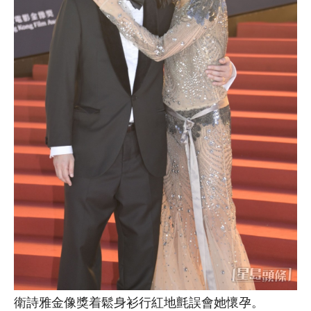
衛詩雅金像獎着鬆身衫行紅地氈誤會她懷孕。