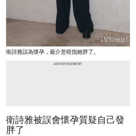
衛詩雅誤為懷孕，最介意暗指她胖了。
衛詩雅被誤會懷孕質疑自己發
胖了