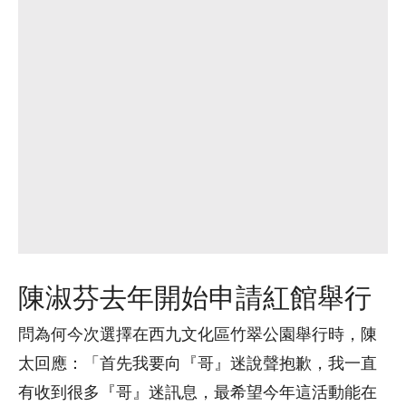
陳淑芬去年開始申請紅館舉行
問為何今次選擇在西九文化區竹翠公園舉行時，陳
太回應：「首先我要向『哥』迷說聲抱歉，我一直
有收到很多『哥』迷訊息，最希望今年這活動能在