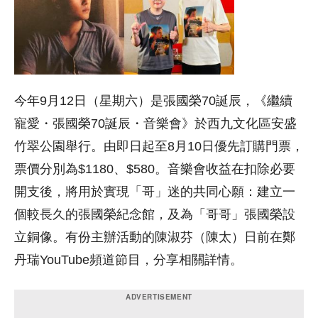
今年9月12日（星期六）是張國榮70誕辰，《繼續
寵愛・張國榮70誕辰・音樂會》於西九文化區安盛
竹翠公園舉行。由即日起至8月10日優先訂購門票，
票價分別為$1180、$580。音樂會收益在扣除必要
開支後，將用於實現「哥」迷的共同心願：建立一
個較長久的張國榮紀念館，及為「哥哥」張國榮設
立銅像。有份主辦活動的陳淑芬（陳太）日前在鄭
丹瑞YouTube頻道節目，分享相關詳情。