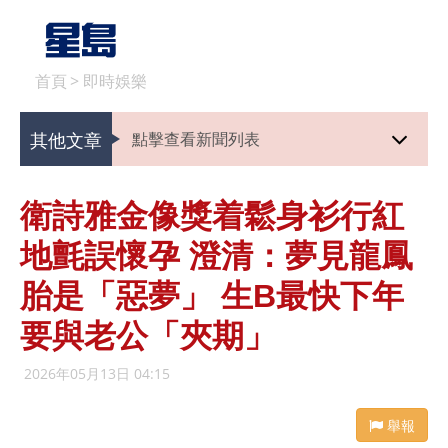
首頁
>
即時娛樂
其他文章
點擊查看新聞列表
衛詩雅金像獎着鬆身衫行紅
地氈誤懷孕 澄清：夢見龍鳳
胎是「惡夢」 生B最快下年
要與老公「夾期」
2026年05月13日 04:15
舉報