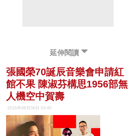
延伸閱讀
張國榮70誕辰音樂會申請紅
館不果 陳淑芬構思1956部無
人機空中賀壽
2026年08月06日 03:45