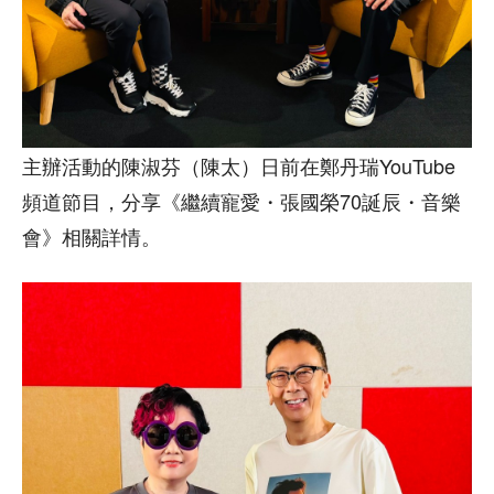
主辦活動的陳淑芬（陳太）日前在鄭丹瑞YouTube
頻道節目，分享《繼續寵愛・張國榮70誕辰・音樂
會》相關詳情。