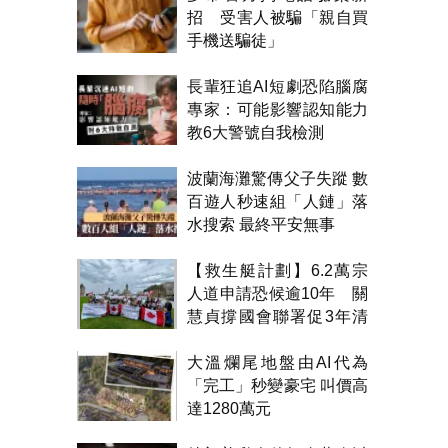
招 受害人被騙「親自買
手機送騙徒」
長輩狂追AI短劇恐陷腦腐
專家：可能影響認知能力
教6大警號自我檢測
波蘭海灘驚傳父子失蹤 數
百遊人秒速組「人鏈」落
水搜索 最終平安無事
【救生艇計劃】6.2萬宗
人道申請恐候逾10年 關
慧貞撐國會聯署促3年清
積壓
大溫爛尾地盤由AI代為
「完工」秒變豪宅 叫價高
達1280萬元