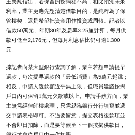
王美鳳指出，若保留的按揭額不高，相比預測未來
利率，業主更應先想清楚借款目的，是純粹為了保
管樓契，還是希望把資金用作投資或周轉。記者以
借款50萬元、年期30年及息率3.25厘計算，每月供
款可低至2,176元，但每月利息佔比仍可逾1,300
元。
據記者向某大型銀行查詢了解，業主若想申請提早
還款，每次提早還款的「最低消費」為5萬元起跳；
相反，申請人還款額近乎無上限，但職員建議按揭
戶口內可保留1萬元欠款或以上。申請手續方面，業
主無需經律師樓處理，只需親臨銀行分行填寫並遞
交申請表格即可。不過要留意，提交表格後款項並
不會即日扣除，而是要等候至下一個按揭供款日，
銀行才會從戶口中一併扣賬。