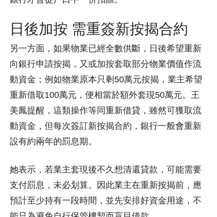
日後加按 需重簽新按揭合約
另一方面，如果物業已經全數供斷，日後希望重新
向銀行申請按揭，又或加按套取部分物業價值作流
動資金；例如物業原本只剩50萬元按揭，業主希望
重新借取100萬元，便相當於額外套現50萬元。王
美鳳提醒，這類操作等同重新借貸，雖然可獲取流
動資金，但每次簽訂新按揭合約，銀行一般會重新
設有約兩年的罰息期。
她表示，若業主套現後不久想清還貸款，可能需要
支付罰息，未必划算。因此業主在重新按揭前，應
預計至少持有一段時間，並先安排好資金用途，不
能只為避免自行保管樓契而盲目借款。