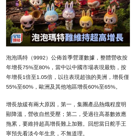
泡泡瑪特（9992）公佈首季營運數據，整體營收按
年增長75%至80%，當中以中國市場表現最勁，按
年增長1倍至1.05倍，以往表現超強的美洲，增長僅
55%至60%，歐洲及其他地區增長60%至65%。
增長放緩有兩大原因，第一，集團產品熱熾程度明
顯降溫，營收自然受壓；第二，受過往高基數效應
拖累，要維持超高增長難上加難。回想當日舵手王
寧預先看淡今年生意，不無道理。