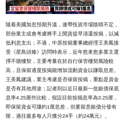
隨着美國加息預期升溫，連帶投資市場陰睛不定，
部份業主或會考慮將手上閒資提早清還按揭，以減
低利息支出；不過，中原按揭董事總經理王美鳳接
受《星島頭條》訪問時表示，近年愈來愈多業主選
擇不贖樓契，主要考量在於自行保管樓契風險較
高，且保留適度按揭能增加流動資金以賺取息差。
王美鳳建議，業主考慮是否保留按揭，重點是資金
是否有其他用途；記者則以近日最新一批銀債保底
息率4.25厘作比較，假設目前按揭息率為3.25厘，
即保留資金可賺約1厘息差，但要留意銀債分發有
限，過往最多每人只獲分24手（約24萬元）。