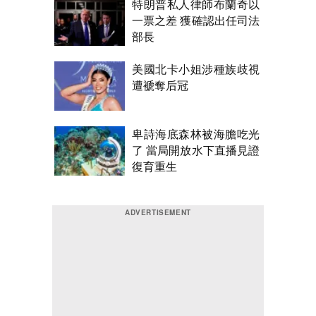
特朗普私人律師布蘭奇以
一票之差 獲確認出任司法
部長
美國北卡小姐涉種族歧視
遭褫奪后冠
卑詩海底森林被海膽吃光
了 當局開放水下直播見證
復育重生