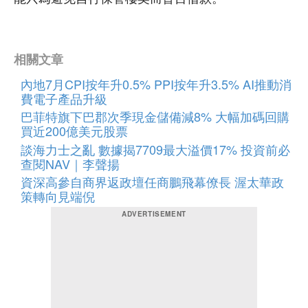
相關文章
內地7月CPI按年升0.5% PPI按年升3.5% AI推動消
費電子產品升級
巴菲特旗下巴郡次季現金儲備減8% 大幅加碼回購
買近200億美元股票
談海力士之亂 數據揭7709最大溢價17% 投資前必
查閱NAV｜李聲揚
資深高參自商界返政壇任商鵬飛幕僚長 渥太華政
策轉向見端倪