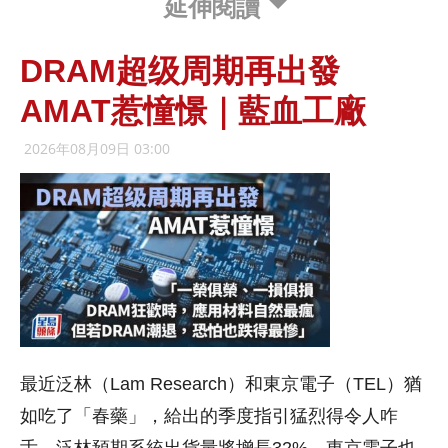
延伸閱讀
DRAM超级周期再出發
AMAT惹憧憬｜藍血工廠
2026年08月09日 03:00
最近泛林（Lam Research）和東京電子（TEL）猶
如吃了「春藥」，給出的季度指引猛烈得令人咋
舌，泛林預期系統出貨量將增長32%，東京電子也