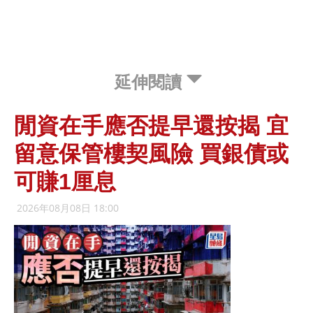
延伸閱讀
閒資在手應否提早還按揭 宜
留意保管樓契風險 買銀債或
可賺1厘息
2026年08月08日 18:00