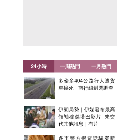
24小時
一周熱門
一月熱門
多倫多404公路行人遭貨
車撞死 南行線封閉調查
伊朗局勢｜伊媒發布最高
領袖穆傑塔巴影片 未交
代其他訊息｜有片
多市警方揭電話騙案新