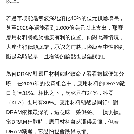
以上。
若是市場能毫無波瀾地消化40%的位元供應增長，
甚至2028年還能看到1,000億美元以上支出，那麼
應用材料將處於極度有利的位置。面對此等情境，
大摩也得低頭認錯，承認之前將其降級至中性的判
斷是為時過早，且看淡的論點也是錯誤的。
為何DRAM對應用材料如此致命？看看數據便知分
曉。在2026年的投資組合中，應用材料的DRAM敞
口高達31%。相比之下，泛林只有24%，科磊
（KLA）也只有30%。應用材料顯然是同行中對
DRAM依賴最深的，這意味一榮俱榮、一損俱損。
當DRAM狂歡時，應用材料自然漲得最瘋；但若
DRAM潮退，它恐怕也會跌得最慘。