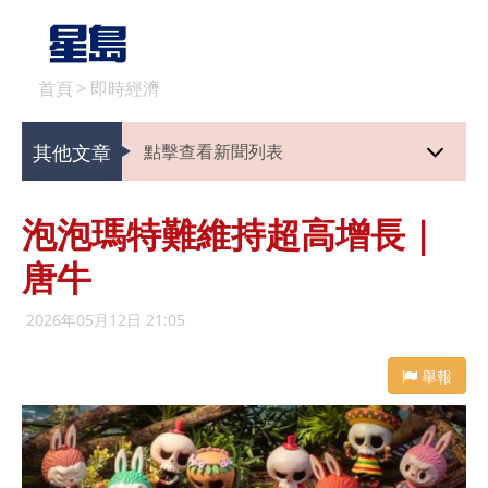
首頁
>
即時經濟
其他文章
點擊查看新聞列表
泡泡瑪特難維持超高增長｜
唐牛
2026年05月12日 21:05
舉報