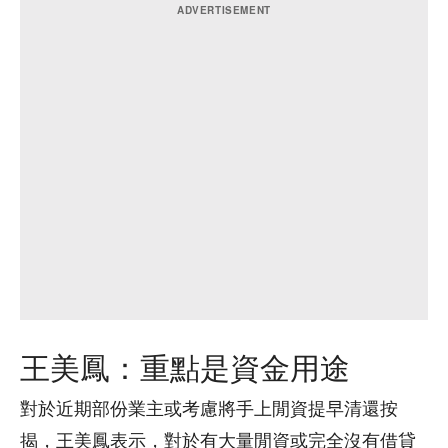
王美鳳：重點是資金用途
對於近期部份業主或考慮將手上閒資提早清還按
揭，王美鳳表示，對於有大量閒資或完全沒有借貸