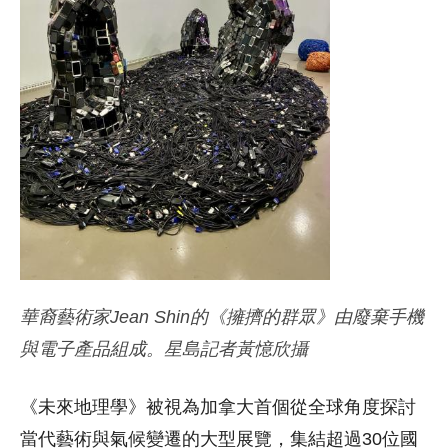
華裔藝術家Jean Shin的《擁擠的群眾》由廢棄手機
與電子產品組成。星島記者黃憶欣攝
《未來地理學》
被視為加拿大首個從全球角度探討
當代藝術與氣候變遷的大型展覽，集結超過30位國