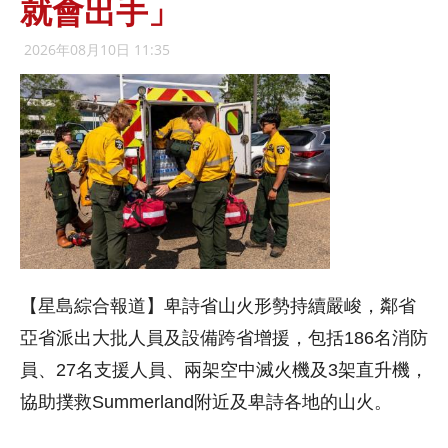
就會出手」
2026年08月10日 11:35
【星島綜合報道】卑詩省山火形勢持續嚴峻，鄰省
亞省派出大批人員及設備跨省增援，包括186名消防
員、27名支援人員、兩架空中滅火機及3架直升機，
協助撲救Summerland附近及卑詩各地的山火。