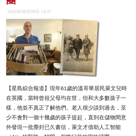
2026年08月09日 14:31
【星島綜合報道】現年61歲的溫哥華居民萊文兒時
在英國，當時曾祖父母均在世，但和大多數孩子一
樣，他並不真正了解他們。老人很少談到過去，至
少不會對一個十幾歲的孩子提起，直到在儲物間意
外發現一批塵封已久書信，萊文才借助人工智能