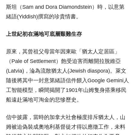
斯坦（Sam and Dora Diamondstein）時，以意第
緒語(Yiddish)撰寫的珍貴情書。
上世紀初在滿地可底層艱難生存
原來，其曾祖父母當年因東歐「猶太人定居區」
（Pale of Settlement）飽受迫害而離開拉脫維亞
(Latvia)，淪為流散猶太人(Jewish diaspora)。萊文
隨後將其中一封意第緒語信件餵入Google Gemini人
工智能模型，瞬間揭開了1901年山姆隻身搭乘移民
船遠赴滿地可淘金的悲慘歷史。
信中披露，當時的加拿大社會極度排斥猶太人，山
姆被迫偽裝成奧地利基督徒才得以應徵工作，未料