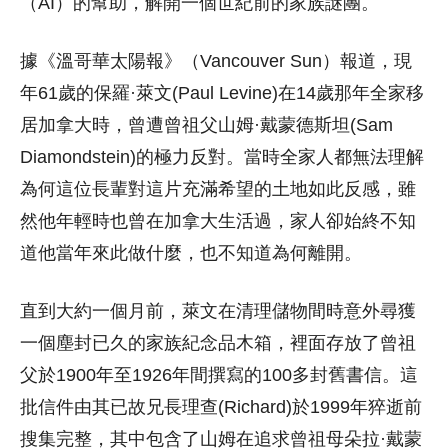
（AI）的幫助，解開一個世紀前的家族謎團。
據《溫哥華太陽報》（Vancouver Sun）報道，現
年61歲的保羅·萊文(Paul Levine)在14歲那年全家移
居加拿大時，曾遭曾祖父山姆·戴蒙德斯坦(Sam
Diamondstein)的極力反對。當時全家人都無法理解
為何這位長輩對這片充滿希望的土地如此反感，雖
然他年輕時也曾在加拿大生活過，家人卻始終不知
道他當年來此做什麼，也不知道為何離開。
直到大約一個月前，萊文在清理儲物間時意外尋獲
一個塵封已久的家族紀念品木箱，裡面存放了曾祖
父於1900年至1926年間撰寫的100多封舊書信。這
批信件由其已故兄長理查(Richard)於1999年猝逝前
搜集完整，其中包含了山姆在追求曾祖母朵拉·戴蒙