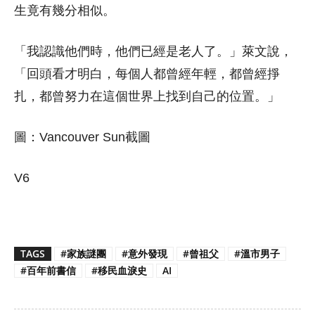
生竟有幾分相似。
「我認識他們時，他們已經是老人了。」萊文說，
「回頭看才明白，每個人都曾經年輕，都曾經掙
扎，都曾努力在這個世界上找到自己的位置。」
圖：Vancouver Sun截圖
V6
TAGS
#家族謎團
#意外發現
#曾祖父
#溫市男子
#百年前書信
#移民血淚史
AI