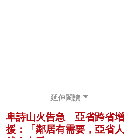
延伸閱讀
卑詩山火告急 亞省跨省增
援：「鄰居有需要，亞省人