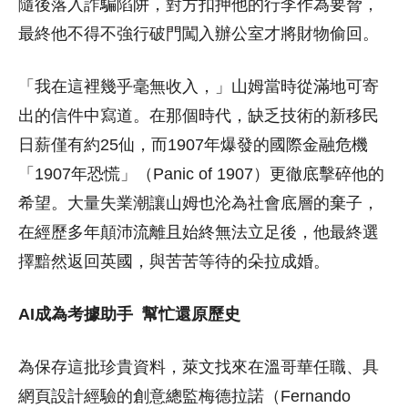
隨後落入詐騙陷阱，對方扣押他的行李作為要脅，
最終他不得不強行破門闖入辦公室才將財物偷回。
「我在這裡幾乎毫無收入，」山姆當時從滿地可寄
出的信件中寫道。在那個時代，缺乏技術的新移民
日薪僅有約25仙，而1907年爆發的國際金融危機
「1907年恐慌」（Panic of 1907）更徹底擊碎他的
希望。大量失業潮讓山姆也沦為社會底層的棄子，
在經歷多年顛沛流離且始終無法立足後，他最終選
擇黯然返回英國，與苦苦等待的朵拉成婚。
AI成為考據助手
幫忙還原歷史
為保存這批珍貴資料，萊文找來在溫哥華任職、具
網頁設計經驗的創意總監梅德拉諾（Fernando