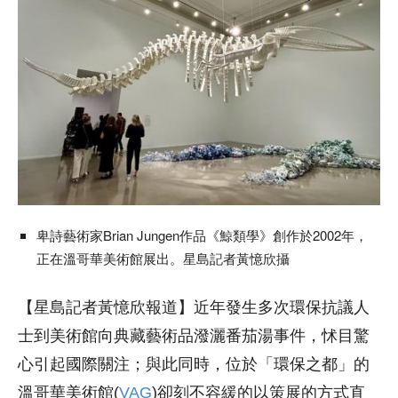
卑詩藝術家Brian Jungen作品《鯨類學》創作於2002年，
正在溫哥華美術館展出。星島記者黃憶欣攝
【星島記者黃憶欣報道】近年發生多次環保抗議人
士到美術館向典藏藝術品潑灑番茄湯事件，怵目驚
心引起國際關注；與此同時
，位於
「
環保之都
」的
溫哥華美術館(
VAG
)卻刻不容緩的以策展的方式直