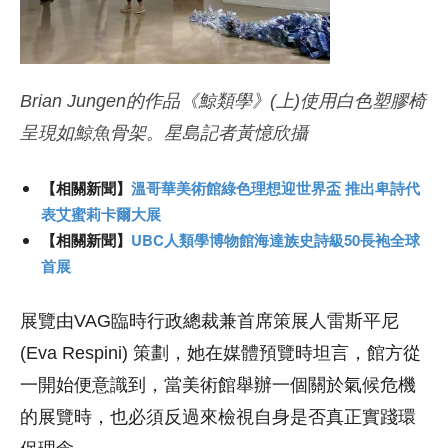
Brian Jungen的作品《鯨類學》(上)使用白色塑膠椅
呈現如鯨魚骨架。星島記者黃憶欣攝
【相關新聞】
溫哥華美術館綠色理想迎世界盃 推出卑詩代
表艾蜜莉卡爾大展
【相關新聞】
UBC人類學博物館海達族史詩級50長袍全球
首展
展覽由VAG臨時行政總裁兼首席策展人雷斯平尼
(Eva Respini) 策劃，她在媒體預覽時坦言，館方從
一開始便意識到，當美術館舉辦一個關於氣候危機
的展覽時，也必須反過來檢視自身是否真正實踐環