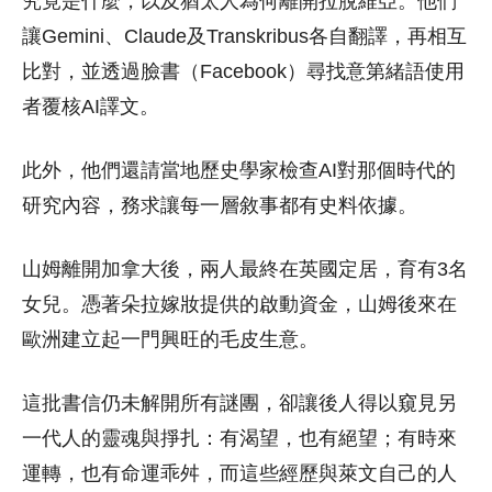
究竟是什麼，以及猶太人為何離開拉脫維亞。他們
讓Gemini、Claude及Transkribus各自翻譯，再相互
比對，並透過臉書（Facebook）尋找意第緒語使用
者覆核AI譯文。
此外，他們還請當地歷史學家檢查AI對那個時代的
研究內容，務求讓每一層敘事都有史料依據。
山姆離開加拿大後，兩人最終在英國定居，育有3名
女兒。憑著朵拉嫁妝提供的啟動資金，山姆後來在
歐洲建立起一門興旺的毛皮生意。
這批書信仍未解開所有謎團，卻讓後人得以窺見另
一代人的靈魂與掙扎：有渴望，也有絕望；有時來
運轉，也有命運乖舛，而這些經歷與萊文自己的人