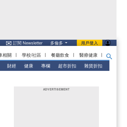
✉
訂閱 Newsletter
多倫多
用戶登入
車相關
|
學校/社區
|
餐廳飲食
|
醫療健康
|
財經
健康
專欄
超市折扣
雜貨折扣