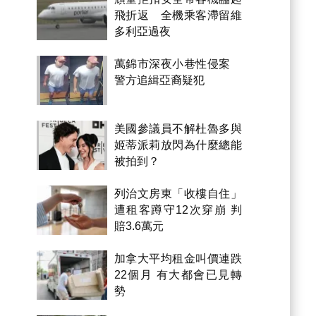
飛折返 全機乘客滯留維
多利亞過夜
萬錦市深夜小巷性侵案
警方追緝亞裔疑犯
美國參議員不解杜魯多與
姬蒂派莉放閃為什麼總能
被拍到？
列治文房東「收樓自住」
遭租客蹲守12次穿崩 判
賠3.6萬元
加拿大平均租金叫價連跌
22個月 有大都會已見轉
勢