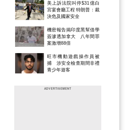
美上訴法院叫停$31億白
宮宴會廳工程 特朗普：裁
決危及國家安全
機密報告揭印度黑幫借學
簽滲透加拿大 八年間罪
案激增88倍
旺市機動遊戲操作員被
捕 涉安全檢查期間非禮
青少年遊客