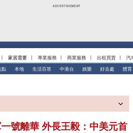
|
家居需要
|
專業服務
|
商業服務
|
出租買賣
|
汽
焦點
本地
生活百答
中港台
娛樂
好去處
體育
一號離華 外長王毅：中美元首