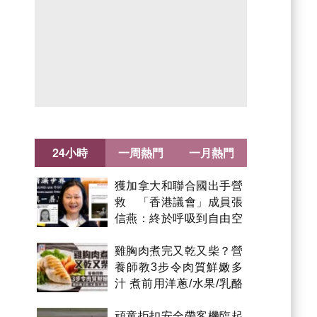
24小時
一周熱門
一月熱門
獲加拿大和聯合國出手營
救 「香港議會」成員張
信燕：終於呼吸到自由空
氣！
雞胸肉煮完又乾又柴？營
養師教3步令肉質鮮嫩多
汁 煮前用洋蔥/水果/乳酪
醃製都得？
頑童拒扣安全帶客機臨起