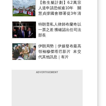
【救生艇計劃】6.2萬宗
人道申請恐候逾10年 關
慧貞撐國會聯署促3年清
積壓
特朗普私人律師布蘭奇以
一票之差 獲確認出任司法
部長
伊朗局勢｜伊媒發布最高
領袖穆傑塔巴影片 未交
代其他訊息｜有片