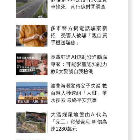
車撞死 南行線封閉調查
多市警方揭電話騙案新
招 受害人被騙「親自買
手機送騙徒」
長輩狂追AI短劇恐陷腦腐
專家：可能影響認知能力
教6大警號自我檢測
波蘭海灘驚傳父子失蹤 數
百遊人秒速組「人鏈」落
水搜索 最終平安無事
大溫爛尾地盤由AI代為
「完工」秒變豪宅 叫價高
達1280萬元