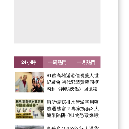
24小時
一周熱門
一月熱門
81歲高雄返港佳視藝人世
紀聚會 初代郭靖黃蓉同框
勾起《神鵰俠侶》回憶殺
廁所/廚房排水管淤塞用鹽
越通越塞？專家拆解3大
通渠陷阱 倒1物恐致爆喉
漏水
多倫多404公路行人遭貨