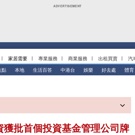
|
家居需要
|
專業服務
|
商業服務
|
出租買賣
|
汽
焦點
本地
生活百答
中港台
娛樂
好去處
體育
資獲批首個投資基金管理公司牌