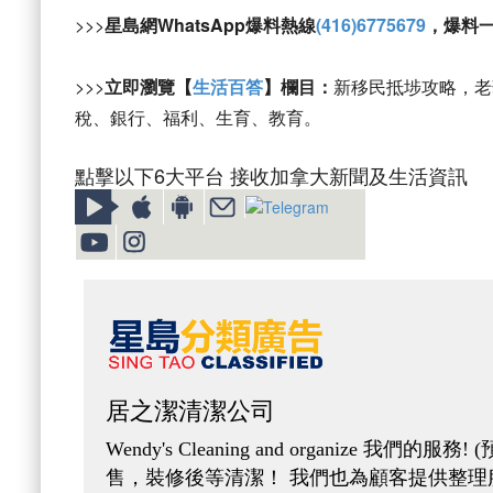
>>>
星島網WhatsApp爆料熱線
(416)6775679
，爆料
>>>
立即瀏覽【
生活百答
】欄目：
新移民抵埗攻略，老
稅、銀行、福利、生育、教育。
點擊以下6大平台 接收加拿大新聞及生活資訊