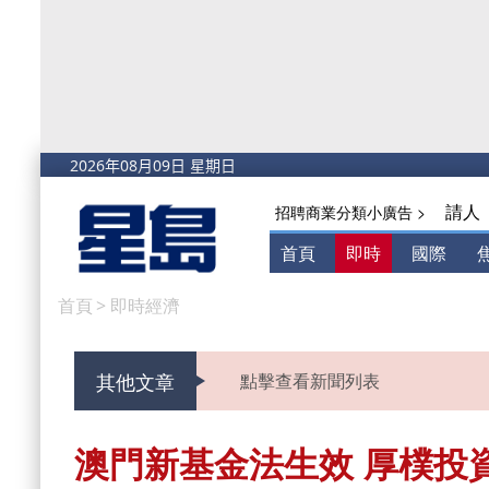
請人
招聘商業分類小廣告 >
首頁
即時
國際
首頁
>
即時經濟
其他文章
點擊查看新聞列表
澳門新基金法生效 厚樸投