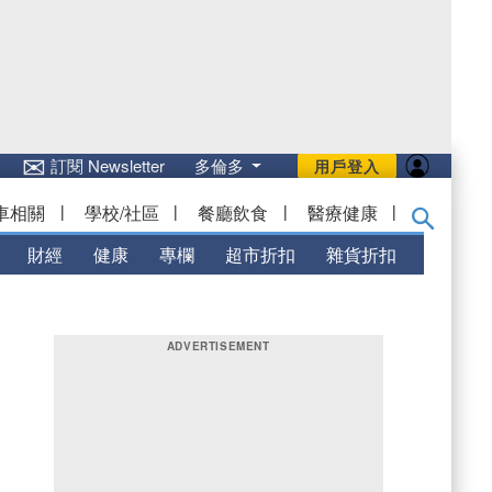
✉
訂閱 Newsletter
多倫多
用戶登入
車相關
|
學校/社區
|
餐廳飲食
|
醫療健康
|
財經
健康
專欄
超市折扣
雜貨折扣