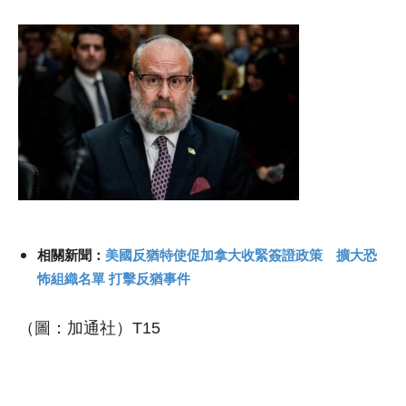
相關新聞：
美國反猶特使促加拿大收緊簽證政策 擴大恐
怖組織名單 打擊反猶事件
（圖：加通社）T15