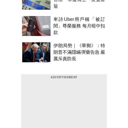
翁
卑詩Uber用戶稱「被訂
閱」尊榮服務 每月暗中扣
款
伊朗局勢｜《華郵》：特
朗普不滿隱瞞彈藥告急 嚴
厲斥責防長