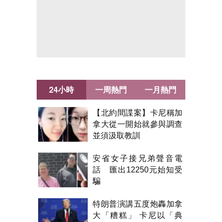
24小時
一周熱門
一月熱門
【北約間諜案】卡尼稱加
拿大從一開始就參與調查
並須汲取教訓
安省女子接兄弟聲音電
話 匯出12250元始知受
騙
特朗普演講五度炮轟加拿
大「糟糕」 卡尼以「典