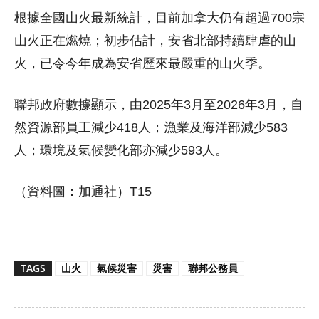
根據全國山火最新統計，目前加拿大仍有超過700宗
山火正在燃燒；初步估計，安省北部持續肆虐的山
火，已令今年成為安省歷來最嚴重的山火季。
聯邦政府數據顯示，由2025年3月至2026年3月，自
然資源部員工減少418人；漁業及海洋部減少583
人；環境及氣候變化部亦減少593人。
（資料圖：加通社）T15
TAGS
山火
氣候災害
災害
聯邦公務員