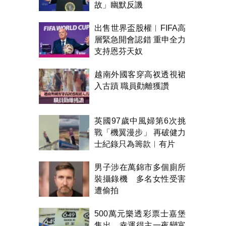
故」幽默反譏
出售世界盃股權︱FIFA高
層緊急開會認錯 重申全力
支持恩芬天奴
越南外國客穿高衩透視裙
入古蹟 職員勸離獲讚
英國97歲中風婦第6次挑
戰「機翼漫步」 再破健力
士紀錄只為籌款︱有片
男子涉在萬錦市多個廁所
裝攝錄機 多名女性受害
遭偷拍
500萬元樂透彩票士嘉堡
售出 幸運得主一夜變富