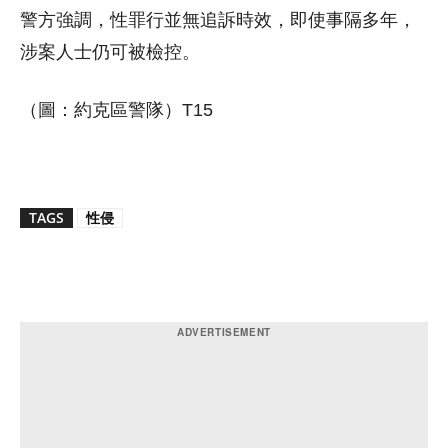
警方強調，性罪行並無追訴時效，即使事隔多年，
涉案人士仍可被檢控。
（圖：約克區警隊）T15
TAGS
性侵