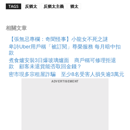
TAGS
反猶太
反猶太主義
猶太
相關文章
【張無忌專欄：奇聞怪事】小龍女不死之謎
卑詩Uber用戶稱「被訂閱」尊榮服務 每月暗中扣
款
煮食爐安裝3日爆玻璃爐面 商戶稱可修理拒退
款 顧客未退貨能否取回金錢？
密市現多宗租屋詐騙 至少8名受害人損失逾3萬元