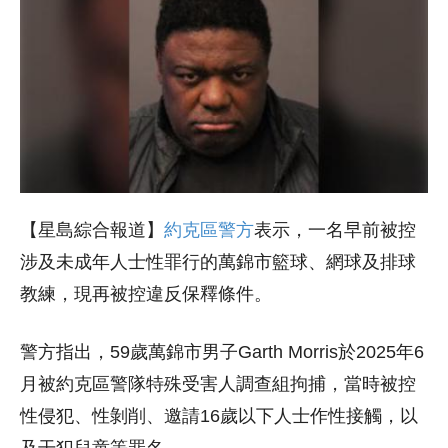
【星島綜合報道】
約克區警方
表示，一名早前被控
涉及未成年人士性罪行的萬錦市籃球、網球及排球
教練，現再被控違反保釋條件。
警方指出，59歲萬錦市男子Garth Morris於2025年6
月被約克區警隊特殊受害人調查組拘捕，當時被控
性侵犯、性剝削、邀請16歲以下人士作性接觸，以