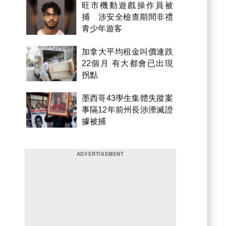
旺市機動遊戲操作員被
捕 涉安全檢查期間非禮
青少年遊客
加拿大平均租金叫價連跌
22個月 有大都會已出現
拐點
墨西哥43學生集體失蹤案
事隔12年前州長涉湮滅證
據被捕