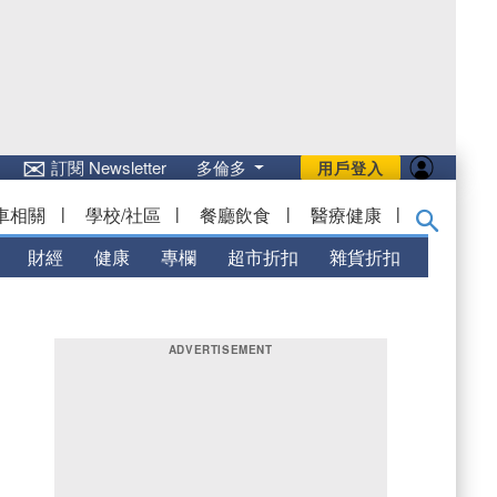
✉
訂閱 Newsletter
多倫多
用戶登入
車相關
|
學校/社區
|
餐廳飲食
|
醫療健康
|
財經
健康
專欄
超市折扣
雜貨折扣