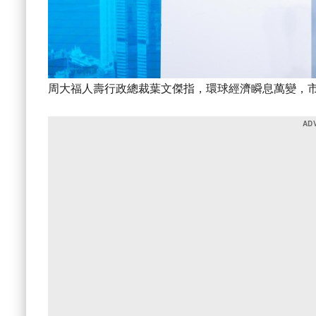
周大福人壽行政總裁葉文傑指，環球經濟瞬息萬變，