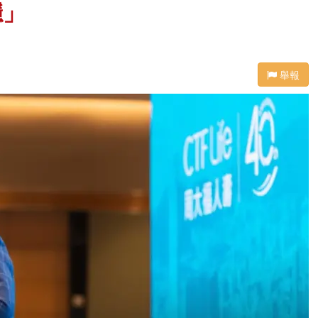
穩」
舉報