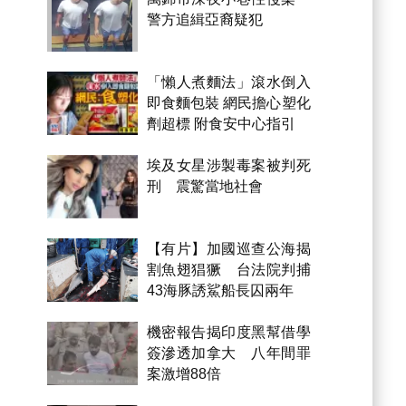
警方追緝亞裔疑犯
「懶人煮麵法」滾水倒入
即食麵包裝 網民擔心塑化
劑超標 附食安中心指引
埃及女星涉製毒案被判死
刑 震驚當地社會
【有片】加國巡查公海揭
割魚翅猖獗 台法院判捕
43海豚誘鯊船長囚兩年
機密報告揭印度黑幫借學
簽滲透加拿大 八年間罪
案激增88倍