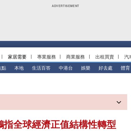
|
家居需要
|
專業服務
|
商業服務
|
出租買賣
|
汽
焦點
本地
生活百答
中港台
娛樂
好去處
體育
鵬指全球經濟正值結構性轉型