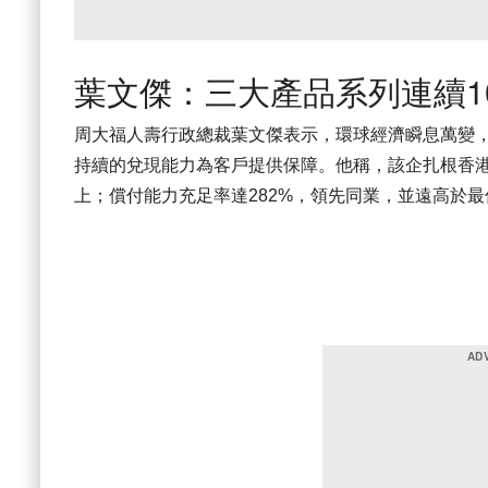
葉文傑：三大產品系列連續1
周大福人壽行政總裁葉文傑表示，環球經濟瞬息萬變
持續的兌現能力為客戶提供保障。他稱，該企扎根香港4
上；償付能力充足率達282%，領先同業，並遠高於