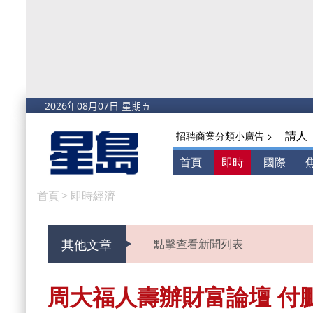
請人
招聘商業分類小廣告 >
首頁
即時
國際
首頁
>
即時經濟
其他文章
點擊查看新聞列表
周大福人壽辦財富論壇 付