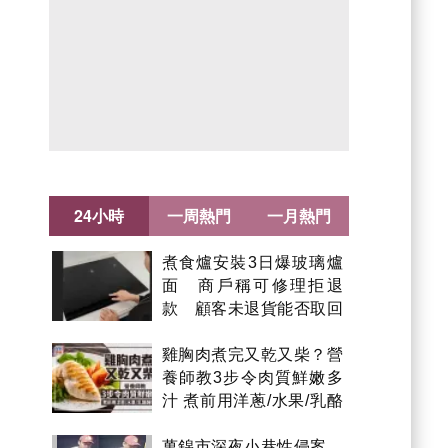
24小時
一周熱門
一月熱門
煮食爐安裝3日爆玻璃爐
面 商戶稱可修理拒退
款 顧客未退貨能否取回
金錢？
雞胸肉煮完又乾又柴？營
養師教3步令肉質鮮嫩多
汁 煮前用洋蔥/水果/乳酪
醃製都得？
萬錦市深夜小巷性侵案