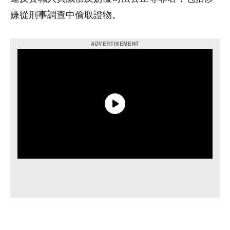
嫌從刑事調查中偷取證物。