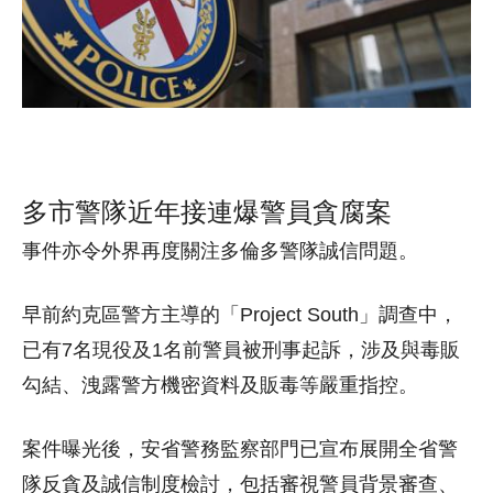
多市警隊近年接連爆警員貪腐案
事件亦令外界再度關注多倫多警隊誠信問題。
早前約克區警方主導的「Project South」調查中，
已有7名現役及1名前警員被刑事起訴，涉及與毒販
勾結、洩露警方機密資料及販毒等嚴重指控。
案件曝光後，安省警務監察部門已宣布展開全省警
隊反貪及誠信制度檢討，包括審視警員背景審查、