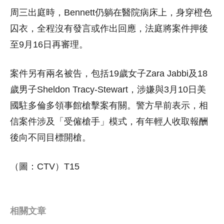
周三出庭時，Bennett仍躺在醫院病床上，身穿橙色
囚衣，全程沒有發言或作出回應，法庭將案件押後
至9月16日再審理。
案件另有兩名被告，包括19歲女子Zara Jabbi及18
歲男子Sheldon Tracy-Stewart，涉嫌與3月10日美
國駐多倫多領事館槍擊案有關。警方早前表示，相
信案件涉及「受僱槍手」模式，有年輕人收取報酬
後向不同目標開槍。
（圖：CTV）T15
相關文章