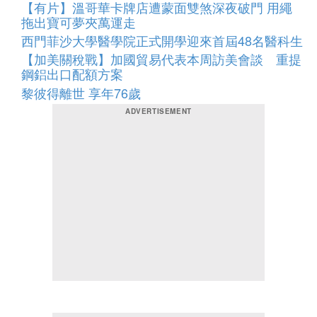
【有片】溫哥華卡牌店遭蒙面雙煞深夜破門 用繩
拖出寶可夢夾萬運走
西門菲沙大學醫學院正式開學迎來首屆48名醫科生
【加美關稅戰】加國貿易代表本周訪美會談 重提
鋼鋁出口配額方案
黎彼得離世 享年76歲