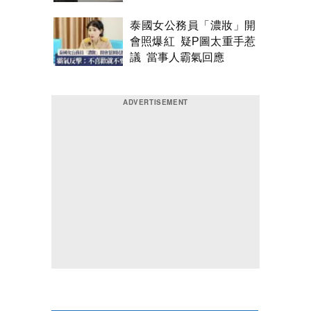
泰國女公務員「濃妝」開
會照爆紅 疑P圖太重手惹
議 當事人霸氣回應