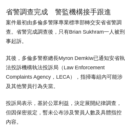
省警調查完成 警監機構接手跟進
案件最初由多倫多警隊專業標準部轉交安省省警調
查。省警完成調查後，只有Brian Sukhram一人被刑
事起訴。
其後，多倫多警察總長Myron Demkiw已通知安省執
法投訴機構執法投訴局（Law Enforcement
Complaints Agency，LECA），指掃毒組內可能涉
及其他警員行為失當。
投訴局表示，基於公眾利益，決定展開紀律調查，
但因保密規定，暫未公布涉及警員人數及具體指控
內容。