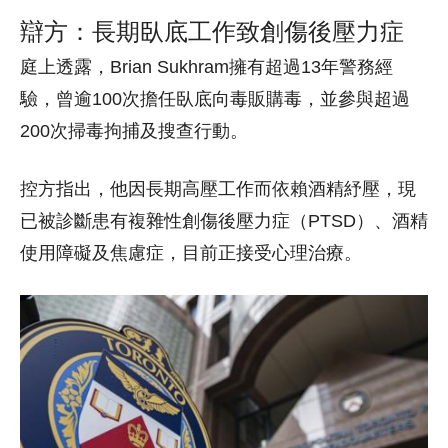
辯方：長期臥底工作致創傷後壓力症
庭上透露，Brian Sukhram擁有超過13年警務經
驗，曾逾100次擔任臥底向毒販購毒，並參與超過
200次掃毒拘捕及搜查行動。
控方指出，他因長期高壓工作而依賴酒精紓壓，現
已被診斷患有複雜性創傷後壓力症（PTSD）、酒精
使用障礙及焦慮症，目前正接受心理治療。