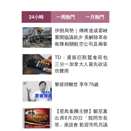
24小時
一周熱門
一月熱門
伊朗局勢｜傳將達成霍峽
重開協議前夕 美解除革命
衛隊相關航空公司及兩客
機制裁
TD：通脹巨獸蠶食荷包
三分一加拿大人最先砍這
些費用
黎彼得離世 享年76歲
【星島集團主辦】鄒至蕙
出席8月20日「我問市長
答」座談會 歡迎市民共議