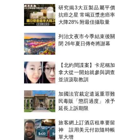
市政
研究揭3大豆製品屬平價
抗癌之星 常喝豆漿患癌率
大降28% 附最佳攝取量
列治文夜市今季結束後關
閉 26年夏日傳奇將謝幕
【北約間諜案】卡尼稱加
拿大從一開始就參與調查
並須汲取教訓
加國法官裁定遣返重罪難
民毒販「懲罰過度」 准予
延長上訴期限
旅客網上訂酒店租車要留
神 誤用美元付款隨時帳
單大增