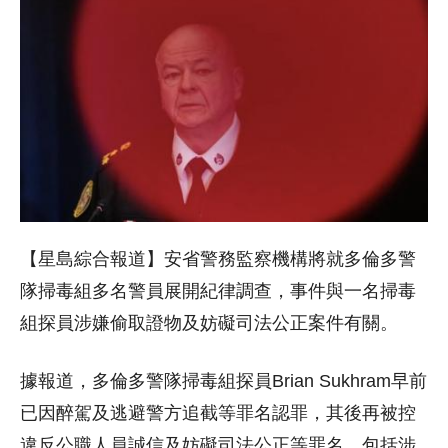
【星島綜合報道】安省警務監察機構將就多倫多警
隊掃毒組多名警員展開紀律調查，事件與一名掃毒
組探員涉嫌偷取證物及妨礙司法公正案件有關。
據報道，多倫多警隊掃毒組探員Brian Sukhram早前
已因醉駕及逃避警方追截等罪名認罪，其後再被控
違反公職人員誠信及妨礙司法公正等罪名，包括涉