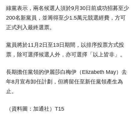
綠黨表示，兩名候選人須於9月30日前成功招募至少
200名新黨員，並籌得至少1.5萬元競選經費，方可
正式列入最終選票。
黨員將於11月2日至13日期間，以排序投票方式投
票，除可選擇候選人外，亦可選擇「以上皆非」。
長期擔任黨領的伊麗莎白梅伊（Elizabeth May）去
年8月宣布卸任計劃，但將留任至新任黨領產生為
止。
（資料圖：加通社）T15