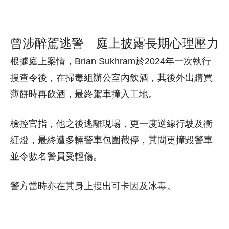
曾涉醉駕逃警 庭上披露長期心理壓力
根據庭上案情，Brian Sukhram於2024年一次執行
搜查令後，在掃毒組辦公室內飲酒，其後外出購買
薄餅時再飲酒，最終駕車撞入工地。
檢控官指，他之後逃離現場，更一度逆線行駛及衝
紅燈，最終遭多輛警車包圍截停，其間更撞毀警車
並令數名警員受輕傷。
警方當時亦在其身上搜出可卡因及冰毒。