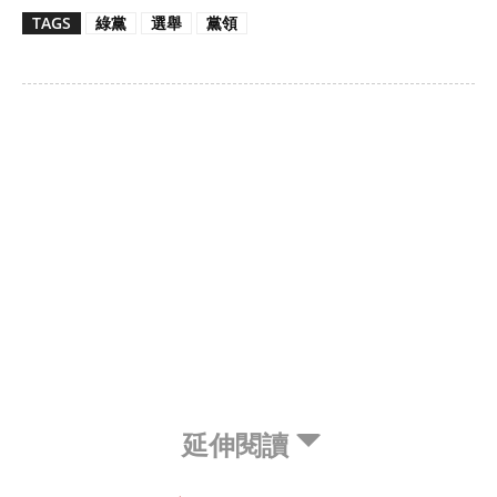
TAGS
綠黨
選舉
黨領
延伸閱讀