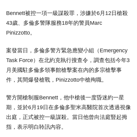
Bennett被控一項一級謀殺罪，涉嫌於6月12日槍殺
43歲、多倫多警隊服務18年的警員Marc
Pinizzotto。
案發當日，多倫多警方緊急應變小組（Emergency
Task Force）在北約克執行搜查令，調查包括今年3
月美國駐多倫多領事館槍擊案在內的多宗槍擊事
件，其間爆發槍戰，Pinizzotto中槍殉職。
警方開槍制服Bennett，他中槍後一度昏迷約一星
期，並於6月19日在多倫多聖米高醫院首次透過視像
出庭，正式被控一級謀殺。當日他曾向法庭豎起拇
指，表示明白聆訊內容。