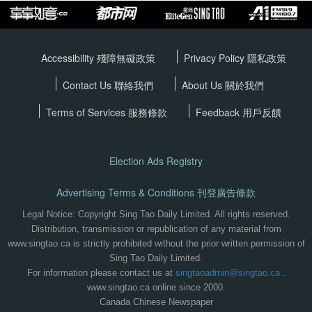
Accessibility 殘障無礙政策
Privacy Policy
隱私政策
Contact Us 聯絡我們
About Us 關於我們
Terms of Services
服務條款
Feedback 用戶反饋
Election Ads Registry
Advertising Terms & Conditions 刊登廣告條款
Legal Notice: Copyright Sing Tao Daily Limited. All rights reserved.
Distribution, transmission or republication of any material from
www.singtao.ca is strictly prohibited without the prior written permission of
Sing Tao Daily Limited.
For information please contact us at
singtaoadmin@singtao.ca
.
www.singtao.ca online since 2000.
Canada Chinese Newspaper