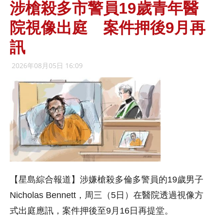
涉槍殺多市警員19歲青年醫
院視像出庭 案件押後9月再
訊
2026年08月05日 16:09
【星島綜合報道】涉嫌槍殺多倫多警員的19歲男子
Nicholas Bennett，周三（5日）在醫院透過視像方
式出庭應訊，案件押後至9月16日再提堂。