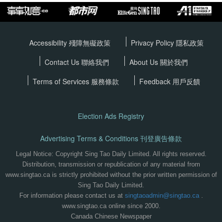
Accessibility 殘障無礙政策
Privacy Policy
隱私政策
Contact Us 聯絡我們
About Us 關於我們
Terms of Services
服務條款
Feedback 用戶反饋
Election Ads Registry
Advertising Terms & Conditions 刊登廣告條款
Legal Notice: Copyright Sing Tao Daily Limited. All rights reserved.
Distribution, transmission or republication of any material from
www.singtao.ca is strictly prohibited without the prior written permission of
Sing Tao Daily Limited.
For information please contact us at
singtaoadmin@singtao.ca
.
www.singtao.ca online since 2000.
Canada Chinese Newspaper