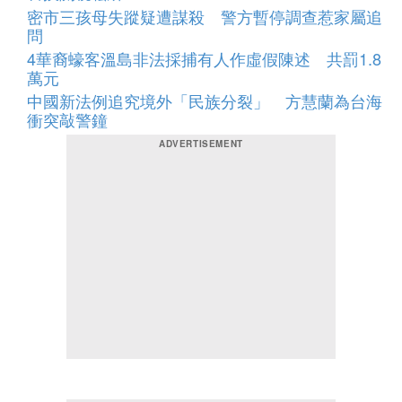
密市三孩母失蹤疑遭謀殺 警方暫停調查惹家屬追
問
4華裔蠔客溫島非法採捕有人作虛假陳述 共罰1.8
萬元
中國新法例追究境外「民族分裂」 方慧蘭為台海
衝突敲警鐘