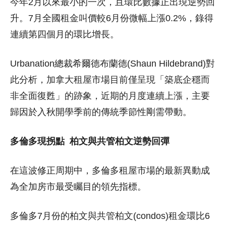
今年2月以來最小的一次，且環比數據正出現逆勢回
升。7月全國租金叫價較6月份微幅上漲0.2%，錄得
連續第四個月的環比增長。
Urbanation總裁希爾德布蘭德(Shaun Hildebrand)對
此分析，加拿大租屋市場目前僅呈現「築底企穩而
非全面復甦」的跡象，近期的月度連續上漲，主要
歸因於入秋開學季前的傳統季節性剛需帶動。
多倫多現拐點
柏文與共管柏文逆勢回彈
在這波修正周期中，多倫多租屋市場的最新異動成
為全加房市最受矚目的領先指標。
多倫多7月份的柏文與共管柏文(condos)租金環比6