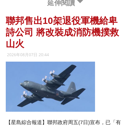
延伸閱讀
聯邦售出10架退役軍機給卑
詩公司 將改裝成消防機撲救
山火
2026年08月07日 20:44
【星島綜合報道】聯邦政府周五(7日)宣布，已「有