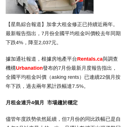
【星島綜合報道】加拿大租金修正已持續近兩年。
最新報告指出，7月份全國平均租金叫價較去年同期
下跌4%，降至2,037元。
據加通社報道，根據房地產平台
Rentals.ca
與調查
機構
Urbanation
發布的7月份最新月度報告指出，
全國平均租金叫價（asking rents）已連續22個月按
年下跌，過去兩年累計跌幅達7.5%。
月租金連升4個月
市場趨於穩定
儘管年度跌勢依然延續，但7月份的同比跌幅已是自