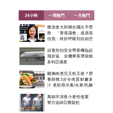
24小時
一周熱門
一月熱門
獲加拿大和聯合國出手營
救 「香港議會」成員張
信燕：終於呼吸到自由空
氣！
頑童拒扣安全帶客機臨起
飛折返 全機乘客滯留維
多利亞過夜
雞胸肉煮完又乾又柴？營
養師教3步令肉質鮮嫩多
汁 煮前用洋蔥/水果/乳酪
醃製都得？
萬錦市深夜小巷性侵案
警方追緝亞裔疑犯