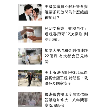
美國參議員不解杜魯多與
姬蒂派莉放閃為什麼總能
被拍到？
列治文房東「收樓自住」
遭租客蹲守12次穿崩 判
賠3.6萬元
加拿大平均租金叫價連跌
22個月 有大都會已見轉
勢
美上訴法院叫停$31億白
宮宴會廳工程 特朗普：裁
決危及國家安全
機密報告揭印度黑幫借學
簽滲透加拿大 八年間罪
案激增88倍