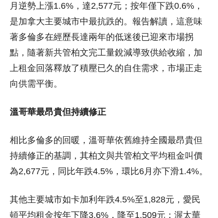
月逆勢上漲1.6%，達2,577元；按年僅下跌0.6%，
是加拿大主要城市中最抗跌的。報告解讀，這意味
著多倫多在經歷長達兩年的低迷後已迎來市場拐
點，隨著新共管柏文完工量銳減導致供給收縮，加
上租金回落釋放了積壓已久的自住需求，市場正走
向供需平衡。
溫哥華最昂貴但持續修正
相比多倫多的回暖，溫哥華依舊維持全國最昂貴但
持續修正的基調，其柏文與共管柏文平均租金叫價
為2,677元，同比年跌4.5%，環比6月亦下滑1.4%。
其他主要城市如卡加利年跌4.5%至1,828元，愛民
頓平均租金按年下降3.6%，降至1,509元；渥太華