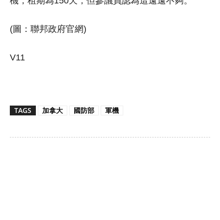
機，租期為150天，但參議員認為這遠遠不夠。
(圖：聯邦政府官網)
V11
TAGS
加拿大
國防部
軍機