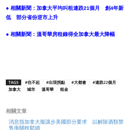
● 相關新聞：
加拿大平均叫租連跌21個月 創4年新
低 部分省份逆市上升
● 相關新聞：
溫哥華房租錄得全加拿大最大降幅
TAGS
#住不起
#出現拐點
#大都會
#連跌22個月
加拿大
城市
溫哥華
租金
相關文章
消息指加拿大擬讓步美國部分要求 以解除酒類禁
售換關稅鬆綁