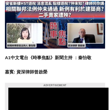
A1中文電台《時事焦點》新聞主持 ：秦怡敬
嘉賓: 資深律師曾啟榮