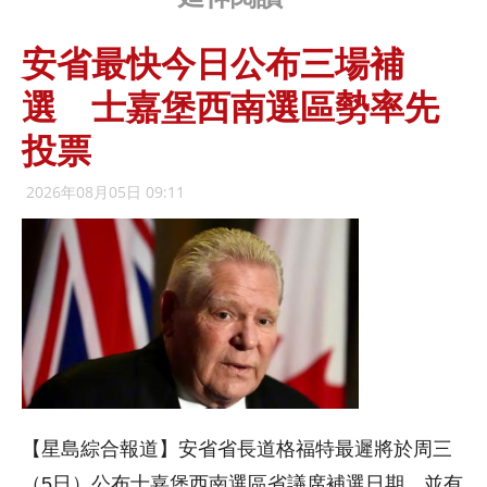
安省最快今日公布三場補
選 士嘉堡西南選區勢率先
投票
2026年08月05日 09:11
【星島綜合報道】安省省長道格福特最遲將於周三
（5日）公布士嘉堡西南選區省議席補選日期，並有