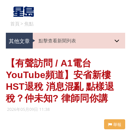
首頁
>
焦點
其他文章
點擊查看新聞列表
【有聲訪問 / A1電台
YouTube頻道】安省新樓
HST退稅 消息混亂 點樣退
稅？仲未知? 律師同你講
2026年05月09日 11:38
舉報