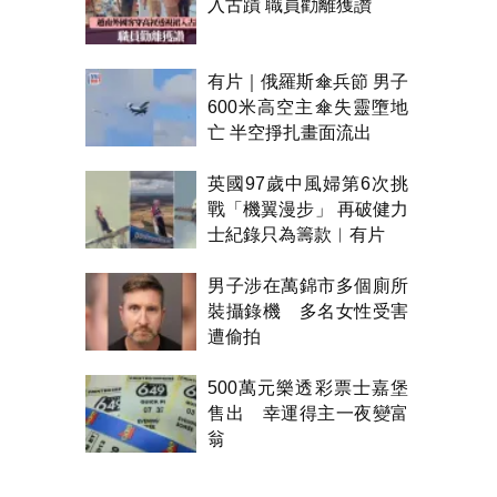
入古蹟 職員勸離獲讚
有片｜俄羅斯傘兵節 男子
600米高空主傘失靈墮地
亡 半空掙扎畫面流出
英國97歲中風婦第6次挑
戰「機翼漫步」 再破健力
士紀錄只為籌款︱有片
男子涉在萬錦市多個廁所
裝攝錄機 多名女性受害
遭偷拍
500萬元樂透彩票士嘉堡
售出 幸運得主一夜變富
翁