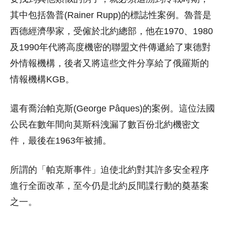
其中包括魯普(Rainer Rupp)的標誌性案例。魯普是
西德經濟學家，受僱於北約總部，他在1970、1980
及1990年代將高度機密的聯盟文件傳遞給了東德對
外情報機構，後者又將這些文件分享給了俄羅斯的
情報機構KGB。
還有喬治帕克斯(George Pâques)的案例。這位法國
公民在數年間向莫斯科洩漏了數百份北約機密文
件，最後在1963年被捕。
所謂的「帕克斯事件」迫使北約對其許多安全程序
進行全面改革，至今仍是北約反間諜行動的奠基案
之一。