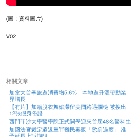
(圖：資料圖片)
V02
相關文章
加拿大首季旅遊消費增5.6% 本地遊升溫帶動業
界增長
【有片】加籍脫衣舞孃滯留美國路遇攔檢 被搜出
12張假身份證
西門菲沙大學醫學院正式開學迎來首屆48名醫科生
加國法官裁定遣返重罪難民毒販「懲罰過度」 准
予延長上訴期限