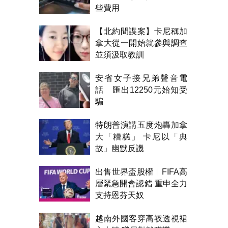
些費用
【北約間諜案】卡尼稱加
拿大從一開始就參與調查
並須汲取教訓
安省女子接兄弟聲音電
話 匯出12250元始知受
騙
特朗普演講五度炮轟加拿
大「糟糕」 卡尼以「典
故」幽默反譏
出售世界盃股權︱FIFA高
層緊急開會認錯 重申全力
支持恩芬天奴
越南外國客穿高衩透視裙