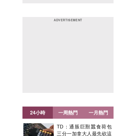
24小時
一周熱門
一月熱門
TD：通脹巨獸蠶食荷包
三分一加拿大人最先砍這