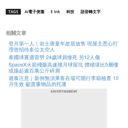
TAGS
AI電子便箋
E Ink
科技
語音轉文字
相關文章
登月第一人｜岩士唐童年故居放售 現屋主悉心打
理曾招待多位太空人
泰國球賽遇雷劈 24歲球員慘死 另12人傷
SpaceX火箭殘骸高速撞月球留坑 體積堪比5層樓
或揚起逾百萬公斤碎屑
遊泰注意｜新例無須乘客在場可開行李箱檢查 10
月生效 籲貴重物品勿托運