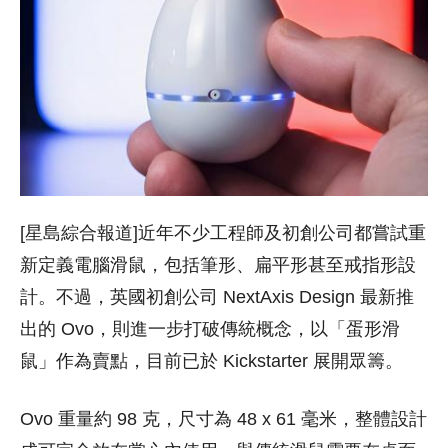
[星島綜合報道]近年不少工程師及初創公司都嘗試重
新定義電腦滑鼠，包括筆形、扁平形甚至戒指形設
計。不過，英國初創公司 NextAxis Design 最新推
出的 Ovo，則進一步打破傳統概念，以「蛋形滑
鼠」作為賣點，目前已於 Kickstarter 展開眾籌。
Ovo 重量約 98 克，尺寸為 48 x 61 毫米，整體設計