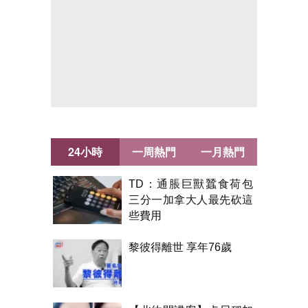
24小時
一周熱門
一月熱門
TD：通脹巨獸蠶食荷包
三分一加拿大人最先砍這
些費用
黎彼得離世 享年76歲