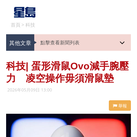
首頁
>
科技
其他文章
點擊查看新聞列表
科技| 蛋形滑鼠Ovo減手腕壓
力 凌空操作毋須滑鼠墊
2026年05月09日 13:00
舉報