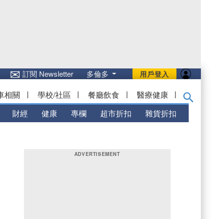
✉
訂閱 Newsletter
多倫多
用戶登入
車相關
|
學校/社區
|
餐廳飲食
|
醫療健康
|
財經
健康
專欄
超市折扣
雜貨折扣