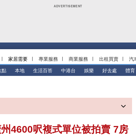
|
家居需要
|
專業服務
|
商業服務
|
出租買賣
|
汽
焦點
本地
生活百答
中港台
娛樂
好去處
體育
4600呎複式單位被拍賣 7房