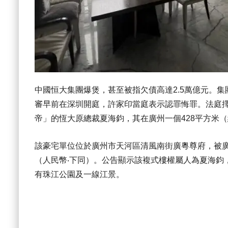
中國恒大集團爆煲，甚至被指欠債高達2.5萬億元。
審早前在深圳開庭，許家印當庭表示認罪悔罪。法庭
帝」的恆大原總裁夏海鈞，其在廣州一個428平方米（
該豪宅單位位於廣州市天河區清風南街廣粵尊府，被廣
（人民幣‧下同）。公告顯示該複式樓權屬人為夏海鈞
有珠江公園及一線江景。