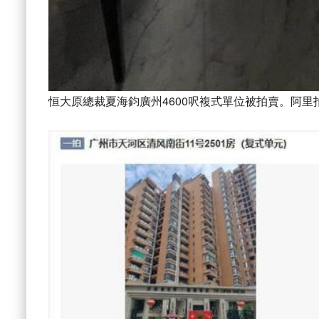
恒大原總裁夏海鈞廣州4600呎複式單位被拍賣。阿里