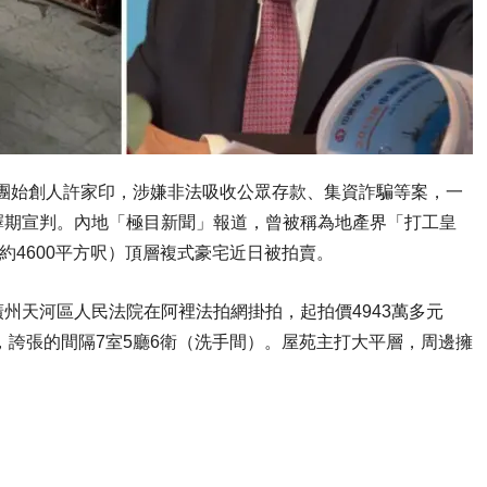
集團始創人許家印，涉嫌非法吸收公眾存款、集資詐騙等案，一
擇期宣判。內地「極目新聞」報道，曾被稱為地產界「打工皇
約4600平方呎）頂層複式豪宅近日被拍賣。
州天河區人民法院在阿裡法拍網掛拍，起拍價4943萬多元
，誇張的間隔7室5廳6衛（洗手間）。屋苑主打大平層，周邊擁