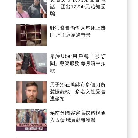
話 匯出12250元始知受
騙
野狼寶寶偷偷入屋床上熟
睡 屋主返家遇奇景
卑詩Uber用戶稱「被訂
閱」尊榮服務 每月暗中扣
款
男子涉在萬錦市多個廁所
裝攝錄機 多名女性受害
遭偷拍
越南外國客穿高衩透視裙
入古蹟 職員勸離獲讚