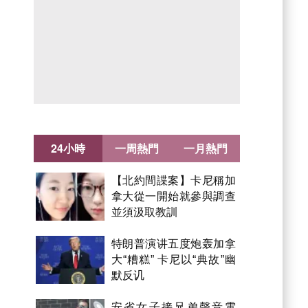
24小時
一周熱門
一月熱門
【北約間諜案】卡尼稱加
拿大從一開始就參與調查
並須汲取教訓
特朗普演讲五度炮轰加拿
大“糟糕” 卡尼以“典故”幽
默反讥
安省女子接兄弟聲音電