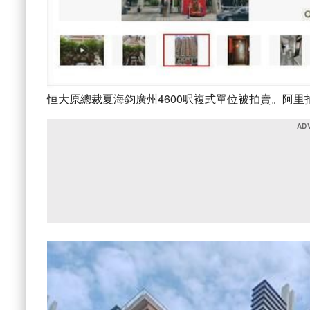
恒大原總裁夏海鈞廣州4600呎複式單位被拍賣。阿里