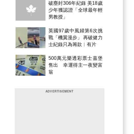
破塵封306年紀錄 美18歲
少年獲認證「全球最年輕
男教授」
英國97歲中風婦第6次挑
戰「機翼漫步」 再破健力
士紀錄只為籌款︱有片
500萬元樂透彩票士嘉堡
售出 幸運得主一夜變富
翁