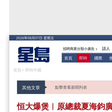
請人
招聘商業分類小廣告 >
首頁
即時
國際
首頁
>
即時中國
其他文章
點擊查看新聞列表
恒大爆煲︱原總裁夏海鈞廣州