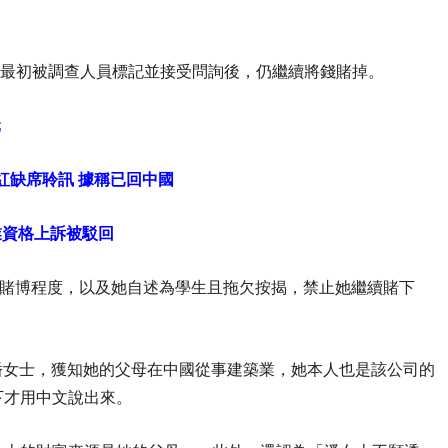
在最初被調查人員標記並接受問詢後，仍繼續將錢賭掉。
元
紅缺席聆訊 據稱已回中國
業資格上訴被駁回
當日的賭博程度，以及她自述為學生且拖欠按揭，禁止她繼續賭下
翌日約談潘女士，獲知她的父母在中國從事建築業，她本人也是該公司的
下才用中文說出來。