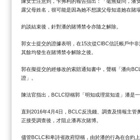
陳女士注意到，卡弗利的報告指出：「毫無疑問，潘
露父母姓名，很可能是因為她不想讓父母知道她在賭
約談結束後，針對潘的賭博禁令亦隨之解除。
郭女士提交的證據表明，在15次從CIBC信託帳戶
其餘均發生在賭博禁令解除之後。
郭在擬提交的經修改的索賠通知書中，聲稱「潘向BC
證」。
陳法官指出，BCLC辯稱郭「明知或理當知道」潘是
直到2016年4月4日，BCLC反洗錢、調查及情報主管奧
正接受調查後，才阻止潘再次賭博。
儘管BCLC和卑詩省政府辯稱，由於潘的行為在合約