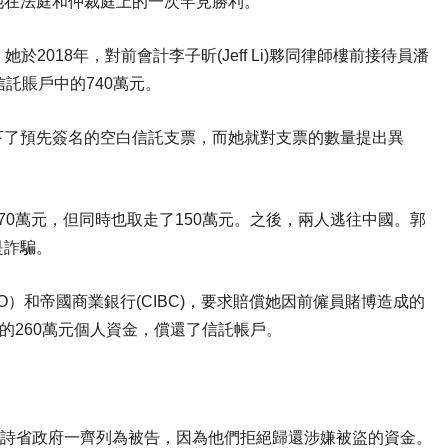
她在法庭和仲裁庭上的一次罕見勝利。
2018年，對前會計李子昕(Jeff Li)夥同律師樓前接待員潘
其信託賬戶中的740萬元。
下了預先簽名的空白信託支票，而她就對支票的數量提出異
。
70萬元，但同時也取走了150萬元。之後，兩人逃往中國。郭
是詐騙。
）和帝國商業銀行(CIBC)，要求賠償她因前僱員賭博造成的
的260萬元個人資金，償還了信託帳戶。
卑詩省政府一齊列為被告，因為他們拒絕歸還涉嫌被盜的資金。