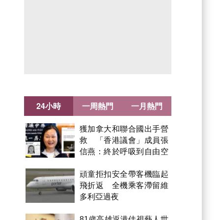
24小時
一周熱門
一月熱門
獲加拿大和聯合國出手營
救 「香港議會」成員張
信燕：終於呼吸到自由空
氣！
頑童拒扣安全帶客機臨起
飛折返 全機乘客滯留維
多利亞過夜
81歲高雄返港佳視藝人世