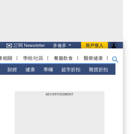
✉
訂閱 Newsletter
多倫多
用戶登入
車相關
|
學校/社區
|
餐廳飲食
|
醫療健康
|
財經
健康
專欄
超市折扣
雜貨折扣