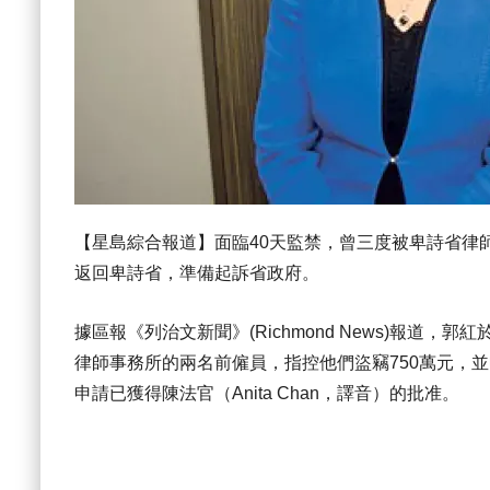
【星島綜合報道】面臨40天監禁，曾三度被卑詩省律師協
返回卑詩省，準備起訴省政府。
據區報《列治文新聞》(Richmond News)報道，郭紅
律師事務所的兩名前僱員，指控他們盜竊750萬元，
申請已獲得陳法官（Anita Chan，譯音）的批准。