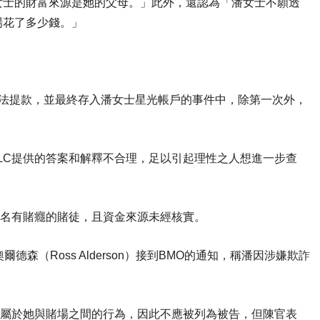
女士的財富來源是她的父母。」此外，還認為「潘女士不願透
場花了多少錢。」
中非法提款，並最終存入潘女士星光帳戶的事件中，除第一次外，
LC提供的答案和解釋不合理，足以引起理性之人想進一步查
一名有賭癮的賭徒，且資金來源未經核實。
爾德森（Ross Alderson）接到BMO的通知，稱潘因涉嫌欺詐
上屬於她與賭場之間的行為，因此不應被列為被告，但陳官表