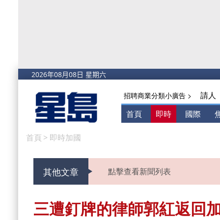
請人
招聘商業分類小廣告 >
首頁
即時
國際
首頁
>
即時加國
其他文章
點擊查看新聞列表
三遭釘牌的律師郭紅返回加