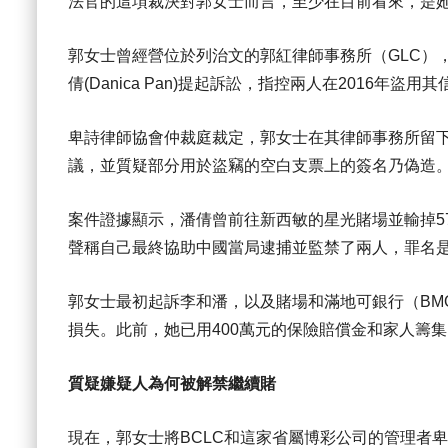
法官的這項裁決對郭女士而言，至少在目前看來，是
郭女士曾經營位於列治文的郭紅律師事務所（GLC），她於
倩(Danica Pan)提起訴訟，指控兩人在2016年盜用
卑詩律師協會仲裁庭裁定，郭女士在其律師事務所留
議，並質疑部分用於盜竊的空白支票上的簽名乃偽造
案件證據顯示，潘倩曾前往新西敏的星光賭場並輸掉5
聲稱自己最終協助中國當局逮捕並監禁了兩人，罪名
郭女士最初起訴李和潘，以及賭場和滿地可銀行（BMO
損失。此前，她已用400萬元的保險賠償金和家人籌集
質疑嫌疑人為何被解禁繼續賭
現在，郭女士將BCLC和這家省屬博彩公司的管理者