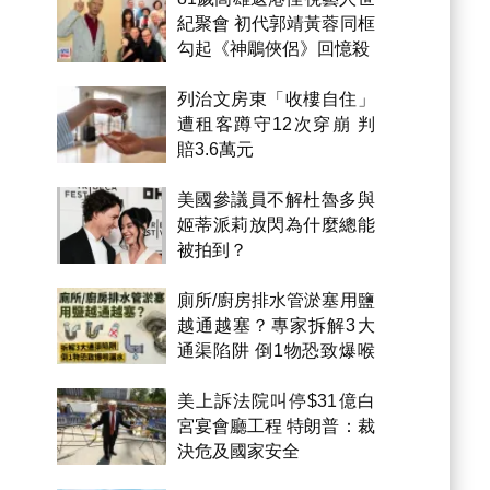
紀聚會 初代郭靖黃蓉同框
勾起《神鵰俠侶》回憶殺
列治文房東「收樓自住」
遭租客蹲守12次穿崩 判
賠3.6萬元
美國參議員不解杜魯多與
姬蒂派莉放閃為什麼總能
被拍到？
廁所/廚房排水管淤塞用鹽
越通越塞？專家拆解3大
通渠陷阱 倒1物恐致爆喉
漏水
美上訴法院叫停$31億白
宮宴會廳工程 特朗普：裁
決危及國家安全