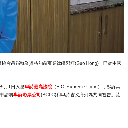
會吊銷執業資格的前商業律師郭紅(Guo Hong)，已從中國
於5月1日入稟
卑詩最高法院
（B.C. Supreme Court），起訴其
並申請將
卑詩彩票公司
(BCLC)和卑詩省政府列為共同被告。該