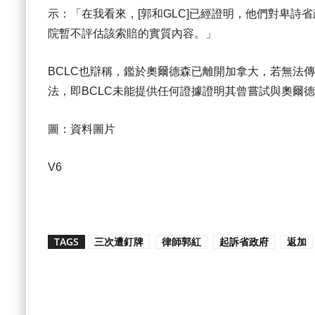
示：「在我看來，[郭和GLC]已經證明，他們對卑詩
院暫不評估該索賠的實質內容。」
BCLC也辯稱，鑑於奧爾德森已離開加拿大，若無法
法，即BCLC未能提供任何證據證明其曾嘗試與奧爾
圖：資料圖片
V6
TAGS
三次遭釘牌
律師郭紅
起訴省政府
返加