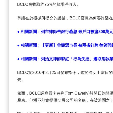
BCLC會收取約75%的賭場淨收入。
爭議在於根據所提交的證據，BCLC官員為何容許潘
● 相關新聞：
列市律師告銀行疏忽 致戶口被盜800萬
● 相關新聞：
【更新】曾競選市長 被兩省釘牌 律師郭
● 相關新聞：
列治文律師郭紅「行為失控」遭取消執
BCLC於2016年2月25日發布指令，鑑於潘女士
去。
然而，BCLC調查員卡弗利(Tom Caverly)於
股東。但潘不願意提供父母公司的名稱，在被追問之