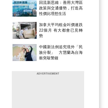
回流新思維：善用大灣區
政策與交通優勢，打造高
性價比理想生活
加拿大平均租金叫價連跌
22個月 有大都會已見轉
勢
中國新法例追究境外「民
族分裂」 方慧蘭為台海
衝突敲警鐘