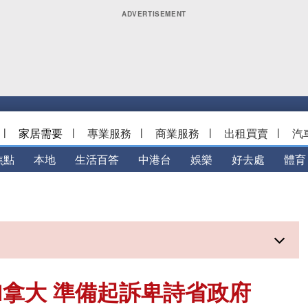
|
家居需要
|
專業服務
|
商業服務
|
出租買賣
|
汽
焦點
本地
生活百答
中港台
娛樂
好去處
體育
拿大 準備起訴卑詩省政府