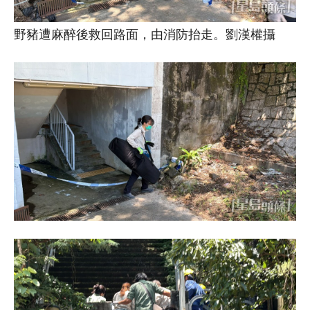
野豬遭麻醉後救回路面，由消防抬走。劉漢權攝