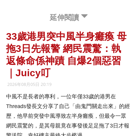
延伸閱讀
33歲港男突中風半身癱瘓 母
拖3日先報警 網民震驚：執
返條命係神蹟 自爆2個惡習
｜Juicy叮
2026年08月05日 20:19
中風不是長者的專利，一位年僅33歲的港男在
Threads發長文分享了自己「由鬼門關走出來」的經
歷，他早前突發中風導致左半身癱瘓，但最令一眾
網民震驚的，是其母親竟在事發後足足拖了3日才報
警送院，幸好樓主最終大步檻過。