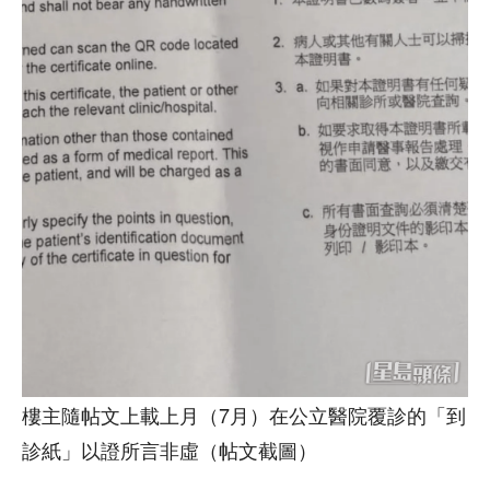
樓主隨帖文上載上月（7月）在公立醫院覆診的「到
診紙」以證所言非虛（帖文截圖）