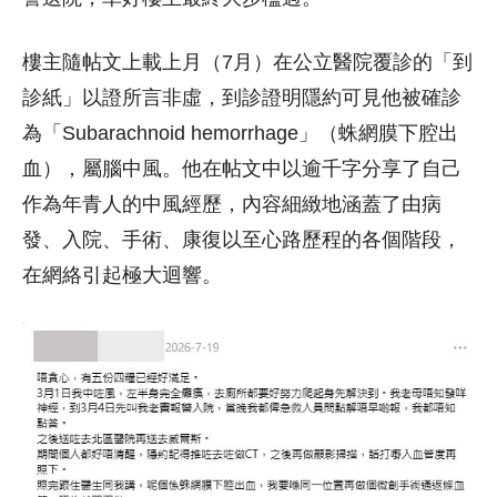
樓主隨帖文上載上月（7月）在公立醫院覆診的「到
診紙」以證所言非虛，到診證明隱約可見他被確診
為「Subarachnoid hemorrhage」（蛛網膜下腔出
血），屬腦中風。他在帖文中以逾千字分享了自己
作為年青人的中風經歷，內容細緻地涵蓋了由病
發、入院、手術、康復以至心路歷程的各個階段，
在網絡引起極大迴響。