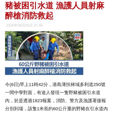
豬被困引水道 漁護人員射麻
醉槍消防救起
2026年08月06日 01:44
今(6日)早上11時42分，港島薄扶林域多利道250號
一間中學對面，有途人發現一隻野豬被困引水道
內，於是透過1823報案，消防、警方及漁護署接報
分別到場，該隻1米長約60公斤重的野豬在引水道內