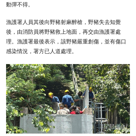
動彈不得。
漁護署人員其後向野豬射麻醉槍，野豬失去知覺
後，由消防員將野豬救上地面，再交由漁護署處
理。漁護署最後表示，該野豬嚴重創傷，並有傷口
感染情況，署方已人道處理。