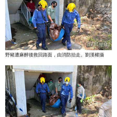
野豬遭麻醉後救回路面，由消防抬走。劉漢權攝