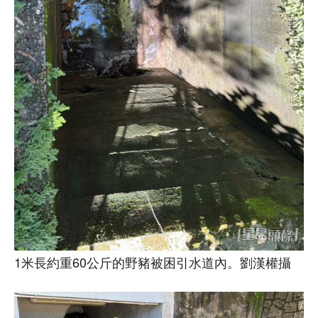
1米長約重60公斤的野豬被困引水道內。劉漢權攝