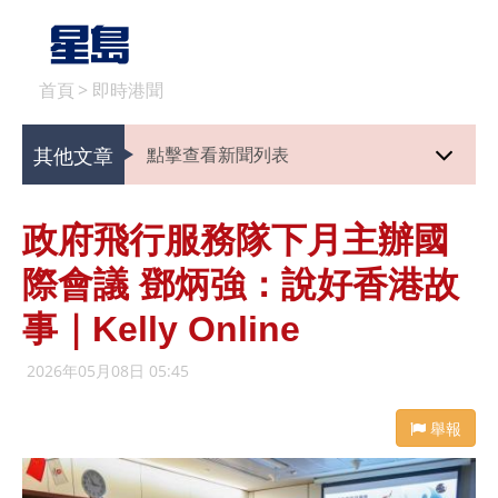
首頁
>
即時港聞
其他文章
點擊查看新聞列表
政府飛行服務隊下月主辦國
際會議 鄧炳強：說好香港故
事｜Kelly Online
2026年05月08日 05:45
舉報