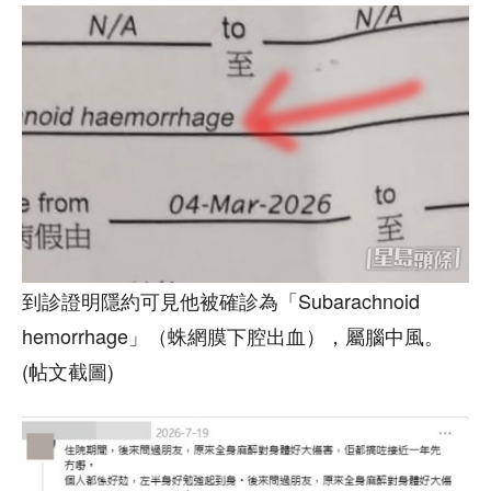
到診證明隱約可見他被確診為「Subarachnoid
hemorrhage」（蛛網膜下腔出血），屬腦中風。
(帖文截圖)