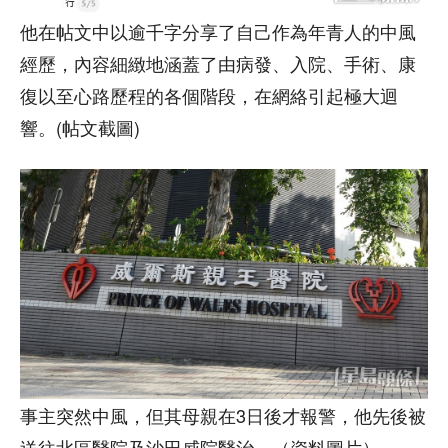
他在帖文中以逾千字分享了自己作為年青人的中風
經歷，內容細緻地涵蓋了由病發、入院、手術、康
復以至心路歷程的各個階段，在網絡引起極大迴
響。(帖文截圖)
事主突然中風，但其母親在3日後才報警，他先後被
送往北區醫院及沙田威院醫治。（資料圖片）