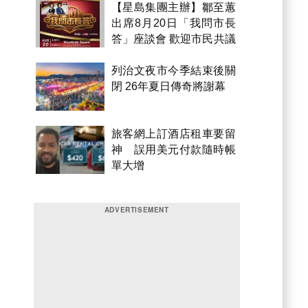
【星島集團主辦】鄒至蕙
出席8月20日「我問市長
答」座談會 歡迎市民共議
市政
列治文夜市今季結束後關
閉 26年夏日傳奇將謝幕
旅客網上訂酒店租車要留
神 誤用美元付款隨時帳
單大增