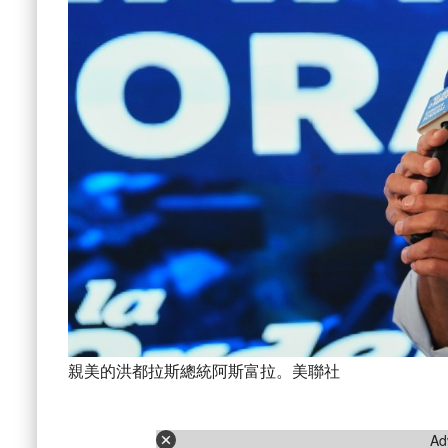
親美的洪都拉斯總統阿斯富拉。美聯社
Ad