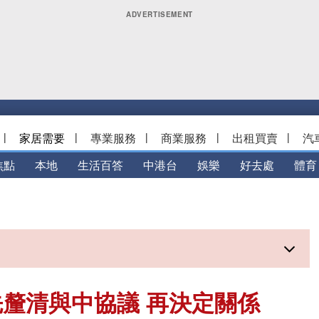
|
家居需要
|
專業服務
|
商業服務
|
出租買賣
|
汽
焦點
本地
生活百答
中港台
娛樂
好去處
體育
釐清與中協議 再決定關係