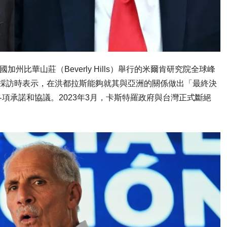
州比華山莊（Beverly Hills）舉行的米爾肯研究院全球峰
ence）。 他在接受採訪時表示，在洪都拉斯能夠就其與亞洲的關係做出「最終決
項承諾和協議。2023年3月，卡斯特羅政府與台灣正式斷絕