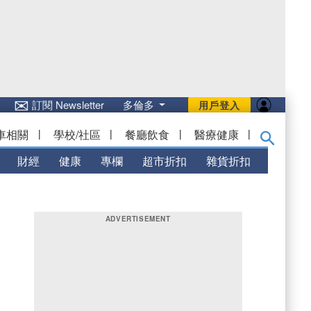
✉
訂閱 Newsletter
多倫多
用戶登入
車相關
|
學校/社區
|
餐廳飲食
|
醫療健康
|
財經
健康
專欄
超市折扣
雜貨折扣