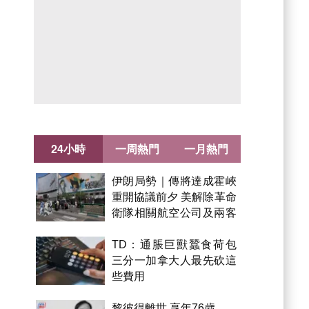
24小時
一周熱門
一月熱門
伊朗局勢｜傳將達成霍峽
重開協議前夕 美解除革命
衛隊相關航空公司及兩客
機制裁
TD：通脹巨獸蠶食荷包
三分一加拿大人最先砍這
些費用
黎彼得離世 享年76歲