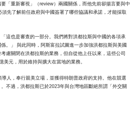
「重新審視」（review）兩國關係，而他先前卻揚言要與中
，新政府必須先了解前任政府與中國簽署了哪些協議和承諾，才能採取
：「這也是審查的一部分。我們將對洪都拉斯與中國的各項承
係。」 與此同時，阿斯富拉試圖進一步加強洪都拉斯與美國
曾考慮關閉在洪都拉斯的業務，但自從他上任以來，這些公司
億美元，用於維持與擴大在當地的業務。
領導人，奉行親美立場，並獲得特朗普政府的支持。他在競選
。不過，洪都拉斯已於2023年與台灣地區斷絕所謂「外交關