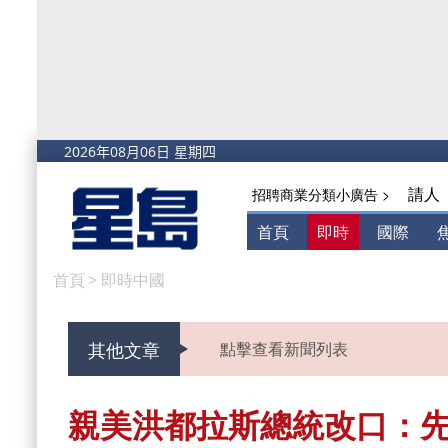
請人
招聘商業分類小廣告 >
首頁
即時
國際
首頁
>
即時中國
其他文章
點擊查看新聞列表
親美洪都拉斯總統改口：先