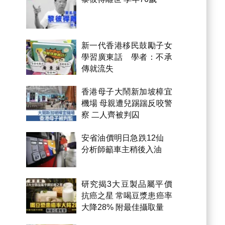
新一代香港移民鼓勵子女
學習廣東話 學者：不承
傳就流失
香港母子大鬧新加坡樟宜
機場 母親遭兒踢踹反咬警
察 二人齊被判囚
安省油價明日急跌12仙
分析師籲車主稍後入油
研究揭3大豆製品屬平價
抗癌之星 常喝豆漿患癌率
大降28% 附最佳攝取量