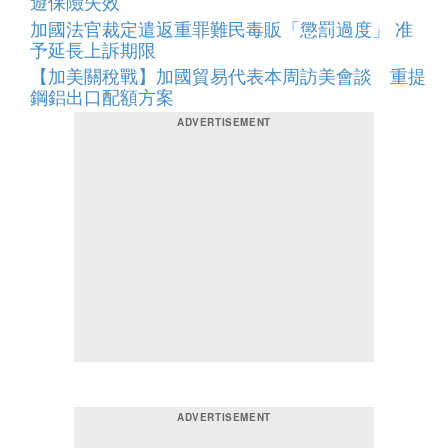
遊保險失效
加國法官裁定遣返重罪難民毒販「懲罰過度」 准
予延長上訴期限
【加美關稅戰】加國貿易代表本周訪美會談 重提
鋼鋁出口配額方案