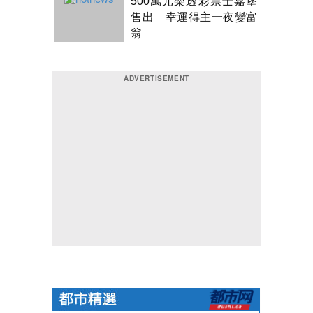
500萬元樂透彩票士嘉堡
售出 幸運得主一夜變富
翁