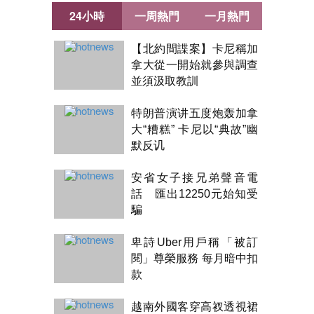
24小時
一周熱門
一月熱門
【北約間諜案】卡尼稱加
拿大從一開始就參與調查
並須汲取教訓
特朗普演讲五度炮轰加拿
大“糟糕” 卡尼以“典故”幽
默反讥
安省女子接兄弟聲音電
話 匯出12250元始知受
騙
卑詩Uber用戶稱「被訂
閱」尊榮服務 每月暗中扣
款
越南外國客穿高衩透視裙