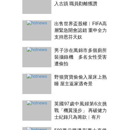
入古蹟 職員勸離獲讚
出售世界盃股權︱FIFA高
層緊急開會認錯 重申全力
支持恩芬天奴
男子涉在萬錦市多個廁所
裝攝錄機 多名女性受害
遭偷拍
野狼寶寶偷偷入屋床上熟
睡 屋主返家遇奇景
英國97歲中風婦第6次挑
戰「機翼漫步」 再破健力
士紀錄只為籌款︱有片