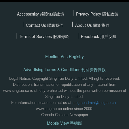
Accessibility 殘障無礙政策
Privacy Policy
隱私政策
Contact Us 聯絡我們
About Us 關於我們
Terms of Services
服務條款
Feedback 用戶反饋
Election Ads Registry
Advertising Terms & Conditions 刊登廣告條款
Legal Notice: Copyright Sing Tao Daily Limited. All rights reserved.
Distribution, transmission or republication of any material from
www.singtao.ca is strictly prohibited without the prior written permission of
Sing Tao Daily Limited.
For information please contact us at
singtaoadmin@singtao.ca
.
www.singtao.ca online since 2000.
Canada Chinese Newspaper
Mobile View 手機版