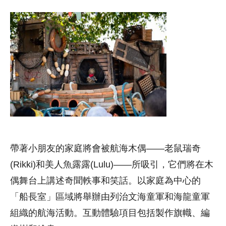
帶著小朋友的家庭將會被航海木偶——老鼠瑞奇
(Rikki)和美人魚露露(Lulu)——所吸引，它們將在木
偶舞台上講述奇聞軼事和笑話。以家庭為中心的
「船長室」區域將舉辦由列治文海童軍和海龍童軍
組織的航海活動。互動體驗項目包括製作旗幟、編