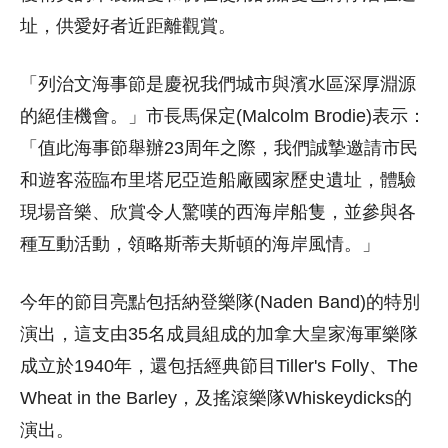
址，供愛好者近距離觀賞。
「列治文海事節是慶祝我們城市與濱水區深厚淵源
的絕佳機會。」市長馬保定(Malcolm Brodie)表示：
「值此海事節舉辦23周年之際，我們誠摯邀請市民
和遊客蒞臨布里塔尼亞造船廠國家歷史遺址，體驗
現場音樂、欣賞令人驚嘆的西海岸船隻，並參與各
種互動活動，領略斯蒂夫斯頓的海岸風情。」
今年的節目亮點包括納登樂隊(Naden Band)的特別
演出，這支由35名成員組成的加拿大皇家海軍樂隊
成立於1940年，還包括經典節目Tiller's Folly、The
Wheat in the Barley，及搖滾樂隊Whiskeydicks的
演出。