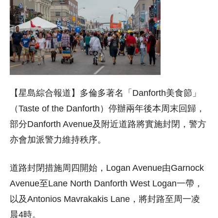
【星島綜合報道】多倫多著名「Danforth美食節」
（Taste of the Danforth）停辦兩年後本周末回歸，
部分Danforth Avenue及附近道路將實施封閉，警方
亦會加派警力維持秩序。
道路封閉措施周四開始，Logan Avenue由Garnock
Avenue至Lane North Danforth West Logan一帶，
以及Antonios Mavrakakis Lane，將封路至周一凌
晨4時。