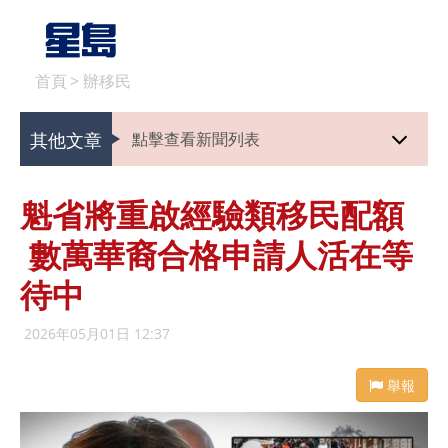
首頁
>
辦移民
其他文章
點擊查看新聞列表
魁省將重啟經驗類移民配額
數萬華裔合格申請人活在等
待中
2026年05月01日 12:37
舉報