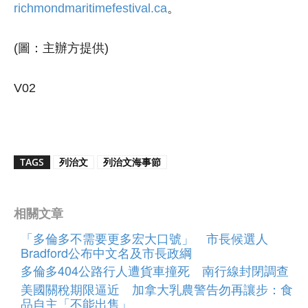
richmondmaritimefestival.ca
。
(圖：主辦方提供)
V02
TAGS
列治文
列治文海事節
相關文章
「多倫多不需要更多宏大口號」 市長候選人
Bradford公布中文名及市長政綱
多倫多404公路行人遭貨車撞死 南行線封閉調查
美國關稅期限逼近 加拿大乳農警告勿再讓步：食
品自主「不能出售」