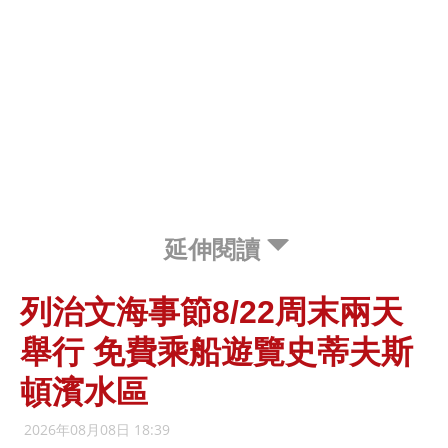
延伸閱讀
列治文海事節8/22周末兩天
舉行 免費乘船遊覽史蒂夫斯
頓濱水區
2026年08月08日 18:39