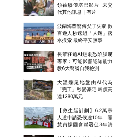
領袖穆傑塔巴影片 未交
代其他訊息｜有片
波蘭海灘驚傳父子失蹤 數
百遊人秒速組「人鏈」落
水搜索 最終平安無事
長輩狂追AI短劇恐陷腦腐
專家：可能影響認知能力
教6大警號自我檢測
大溫爛尾地盤由AI代為
「完工」秒變豪宅 叫價高
達1280萬元
【救生艇計劃】6.2萬宗
人道申請恐候逾10年 關
慧貞撐國會聯署促3年清
積壓