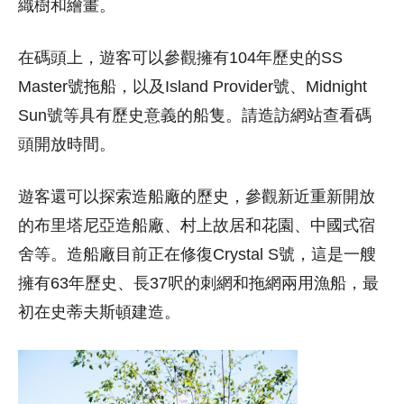
織樹和繪畫。
在碼頭上，遊客可以參觀擁有104年歷史的SS
Master號拖船，以及Island Provider號、Midnight
Sun號等具有歷史意義的船隻。請造訪網站查看碼
頭開放時間。
遊客還可以探索造船廠的歷史，參觀新近重新開放
的布里塔尼亞造船廠、村上故居和花園、中國式宿
舍等。造船廠目前正在修復Crystal S號，這是一艘
擁有63年歷史、長37呎的刺網和拖網兩用漁船，最
初在史蒂夫斯頓建造。