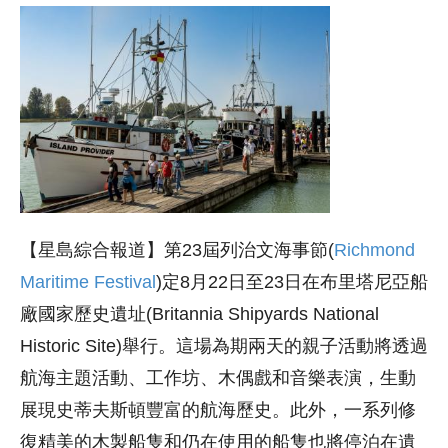
【星島綜合報道】第23屆列治文海事節(
Richmond
Maritime Festival
)定8月22日至23日在布里塔尼亞船
廠國家歷史遺址(Britannia Shipyards National
Historic Site)舉行。這場為期兩天的親子活動將透過
航海主題活動、工作坊、木偶戲和音樂表演，生動
展現史蒂夫斯頓豐富的航海歷史。此外，一系列修
復精美的木製船隻和仍在使用的船隻也將停泊在遺