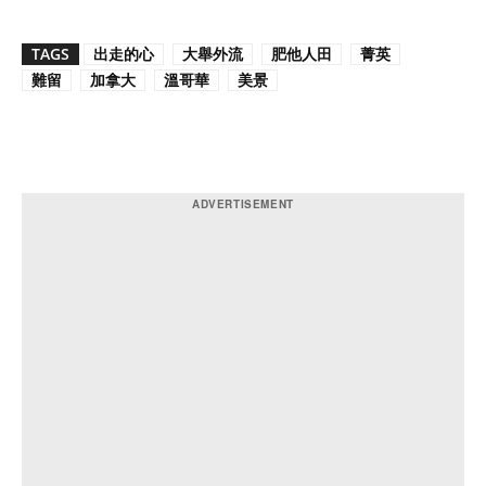
TAGS
出走的心
大舉外流
肥他人田
菁英
難留
加拿大
溫哥華
美景