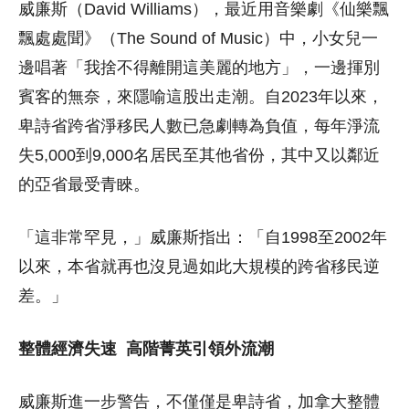
威廉斯（David Williams），最近用音樂劇《仙樂飄
飄處處聞》（The Sound of Music）中，小女兒一
邊唱著「我捨不得離開這美麗的地方」，一邊揮別
賓客的無奈，來隱喻這股出走潮。自2023年以來，
卑詩省跨省淨移民人數已急劇轉為負值，每年淨流
失5,000到9,000名居民至其他省份，其中又以鄰近
的亞省最受青睞。
「這非常罕見，」威廉斯指出：「自1998至2002年
以來，本省就再也沒見過如此大規模的跨省移民逆
差。」
整體經濟失速
高階菁英引領外流潮
威廉斯進一步警告，不僅僅是卑詩省，加拿大整體