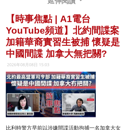
延伸閱讀
【時事焦點 | A1電台
YouTube頻道】北約間諜案
加籍華裔實習生被捕 懷疑是
中國間諜 加拿大無把關?
2026年08月08日 15:03
比利時警方早前以涉嫌間諜活動拘捕一名加拿大女