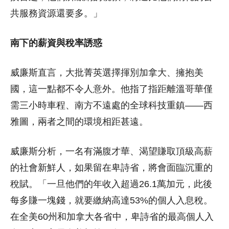
共服務資源還要多。」
南下的薪資與稅率誘惑
威廉斯直言，大批菁英選擇揮別加拿大、擁抱美
國，這一點都不令人意外。他指了指距離溫哥華僅
需三小時車程、南方不遠處的全球科技重鎮——西
雅圖，兩者之間的環境相距甚遠。
威廉斯分析，一名有滿腹才華、渴望賺取頂級高薪
的社會新鮮人，如果留在卑詩省，將會面臨沉重的
稅賦。「一旦他們的年收入超過26.1萬加元，此後
每多賺一塊錢，就要繳納高達53%的個人入息稅。
在全美60州和加拿大各省中，卑詩省的最高個人入