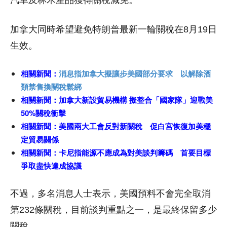
加拿大同時希望避免特朗普最新一輪關稅在8月19日
生效。
相關新聞：
消息指加拿大擬讓步美國部分要求 以解除酒
類禁售換關稅鬆綁
相關新聞：
加拿大新設貿易機構 擬整合「國家隊」迎戰美
50%關稅衝擊
相關新聞：
美國兩大工會反對新關稅 促白宮恢復加美穩
定貿易關係
相關新聞：
卡尼指能源不應成為對美談判籌碼 首要目標
爭取盡快達成協議
不過，多名消息人士表示，美國預料不會完全取消
第232條關稅，目前談判重點之一，是最終保留多少
關稅。