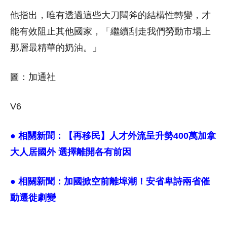
他指出，唯有透過這些大刀闊斧的結構性轉變，才
能有效阻止其他國家，「繼續刮走我們勞動市場上
那層最精華的奶油。」
圖：加通社
V6
● 相關新聞：
【再移民】人才外流呈升勢400萬加拿
大人居國外 選擇離開各有前因
● 相關新聞：
加國掀空前離埠潮！安省卑詩兩省催
動遷徙劇變