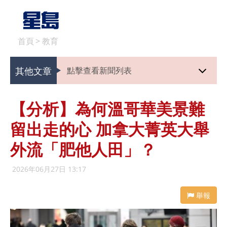
首頁
>
教育
其他文章
點擊查看新聞列表
【分析】為何溫哥華美景難
留出走的心 加拿大菁英大舉
外流「肥他人田」？
2026年06月27日 13:17
舉報