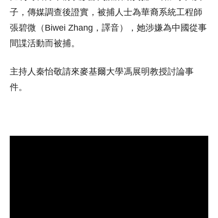
子，傳媒調查後證實，被捕人士為華裔系統工程師
張碧微（Biwei Zhang，譯音），她涉嫌為中國從事
間諜活動而被捕。
主持人秦怡敬請來麥基爾大學馮展明教授討論事
件。