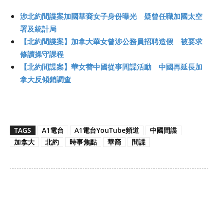
涉北約間諜案加國華裔女子身份曝光 疑曾任職加國太空
署及統計局
【北約間諜案】加拿大華女曾涉公務員招聘造假 被要求
修讀操守課程
【北約間諜案】華女替中國從事間諜活動 中國再延長加
拿大反傾銷調查
TAGS
A1電台
A1電台YouTube頻道
中國間諜
加拿大
北約
時事焦點
華裔
間諜