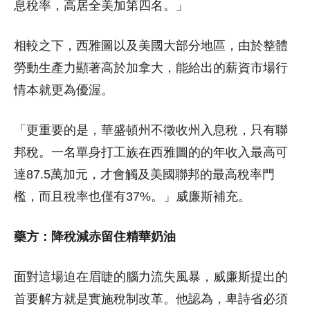
息稅率，高居全美加第四名。」
相較之下，西雅圖以及美國大部分地區，由於整體
勞動生產力顯著高於加拿大，能給出的薪資市場行
情本就更為優渥。
「更重要的是，華盛頓州不徵收州入息稅，只有聯
邦稅。一名單身打工族在西雅圖的的年收入最高可
達87.5萬加元，才會觸及美國聯邦的最高稅率門
檻，而且稅率也僅有37%。」威廉斯補充。
藥方：降稅減赤留住精華奶油
面對這場迫在眉睫的腦力流失風暴，威廉斯提出的
首要解方就是實施稅制改革。他認為，卑詩省必須