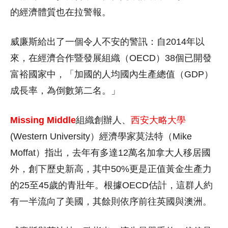
的經濟體質也在拉警報。
威廉斯給出了一個令人不安的警訊：自2014年以
來，在經濟合作暨發展組織（OECD）38個已開發
富裕國家中，「加國的人均國內生產總值（GDP）
成長率，為倒數第二名。」
Missing Middle
組織創辦人、
西安大略大學
(Western University）經濟學家莫法特（Mike
Moffat）指出，去年有多達12萬名加拿大人移居國
外，創下歷史新高，其中50%更是正值黃金生產力
的25至45歲的青壯年。根據OECD估計，這群人約
有一半流向了美國，其餘則依序前往英國與澳洲。