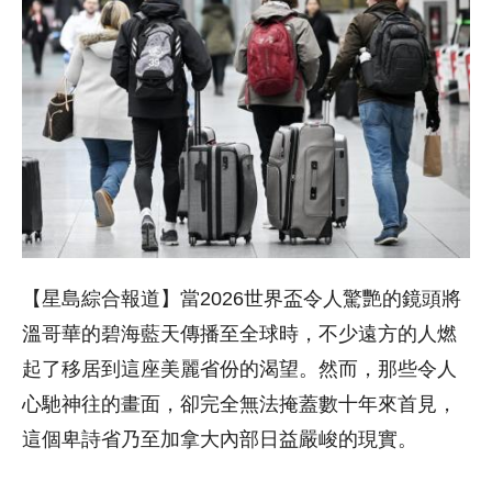
【星島綜合報道】當2026世界盃令人驚艷的鏡頭將
溫哥華的碧海藍天傳播至全球時，不少遠方的人燃
起了移居到這座美麗省份的渴望。然而，那些令人
心馳神往的畫面，卻完全無法掩蓋數十年來首見，
這個卑詩省乃至加拿大內部日益嚴峻的現實。