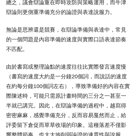
總之，議會辯論重在即時攻防與策略運用，而牛津
辯論則更側重準備充分的論證與表達說服力。
無論是思辨還是競賽，在辯論準備與表達中，常見
的一個問題是內容準備的速度與實際口語表達節奏
不匹配。
由於書寫或整理論點的速度往往比實際發言速度慢
（書寫的速度大約是一分鐘20個詞，而說話的速度
在約每分鐘100個詞左右），導致準備好的內容在實
際陳述時，可能只需原計畫時間的三分之一甚至一
半就已講完。因此，在辯論準備的過程中，越寫得
密密麻麻，感覺準備充分，反而容易戛然而止，給
評委留下倉促而草草收場的印象。這種落差不僅影
響整體節奏，也大大地削弱論證的連貫性與說服