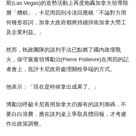
斯(Las Vegas)的造勢活動上再度炮轟加拿大領導階
層「糟糕」，卡尼周四則冷淡回應稱「不論對方用
何種形容詞，加拿大政府都將持續捍衛加拿大勞工
及企業利益。」
然而，執政團隊的談判手法已點燃了國內政壇戰
火，保守黨黨領博勵治(Pierre Poilievre)在周四的記
者會上，批評卡尼政府處理關稅爭端的方式。
他表示：「現在是時候拿出成果了。」
博勵治呼籲卡尼善用加拿大仍握有的談判籌碼，不
要白白浪費，應在談判桌上爭取具體回報，才考慮
作出政策調整。