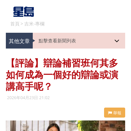
首頁
>
吉米-專欄
其他文章
點擊查看新聞列表
【評論】辯論補習班何其多
如何成為一個好的辯論或演
講高手呢？
2026年04月23日 21:02
舉報