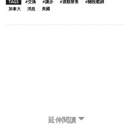
TAGS
#交換
#讓步
#酒類禁售
#關稅鬆綁
加拿大
消息
美國
延伸閱讀