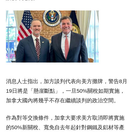
消息人士指出，加方談判代表向美方攤牌，警告8月
19日將是「懸崖斷點」，一旦50%關稅如期實施，
加拿大國內將幾乎不存在繼續談判的政治空間。
作為對等交換條件，加拿大要求美方取消即將實施
的50%新關稅、寬免自去年起針對鋼鐵及鋁材等產