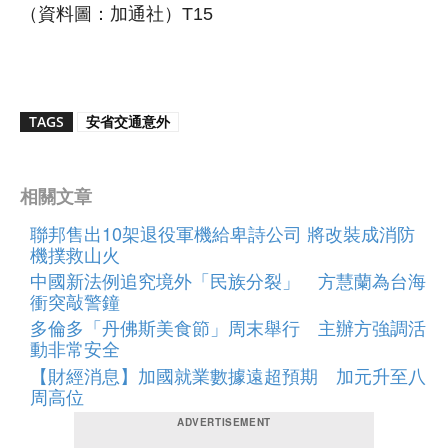
（資料圖：加通社）T15
TAGS
安省交通意外
相關文章
聯邦售出10架退役軍機給卑詩公司 將改裝成消防
機撲救山火
中國新法例追究境外「民族分裂」 方慧蘭為台海
衝突敲警鐘
多倫多「丹佛斯美食節」周末舉行 主辦方強調活
動非常安全
【財經消息】加國就業數據遠超預期 加元升至八
周高位