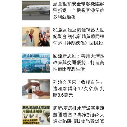
頑童拒扣安全帶客機臨起
飛折返 全機乘客滯留維
多利亞過夜
81歲高雄返港佳視藝人世
紀聚會 初代郭靖黃蓉同框
勾起《神鵰俠侶》回憶殺
回流新思維：善用大灣區
政策與交通優勢，打造高
性價比理想生活
列治文房東「收樓自住」
遭租客蹲守12次穿崩 判
賠3.6萬元
廁所/廚房排水管淤塞用鹽
越通越塞？專家拆解3大
通渠陷阱 倒1物恐致爆喉