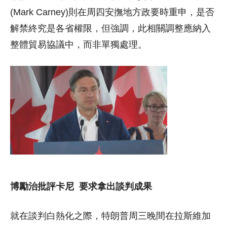
(Mark Carney)則在周四安撫地方政要時重申，是否
解禁終究是各省權限，但強調，此相關調整應納入
整體貿易協議中，而非單獨處理。
博勵治批評卡尼 要求拿出談判成果
就在談判白熱化之際，特朗普周三晚間在拉斯維加