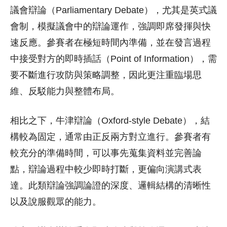
議會辯論（Parliamentary Debate），尤其是英式議
會制，模擬議會中的辯論運作，強調即席發揮與快
速反應。參賽者在極短時間內準備，並在發言過程
中接受對方的即時插話（Point of Information），需
要不斷進行攻防與策略調整，因此更注重臨場思
維、反駁能力與整體布局。
相比之下，牛津辯論（Oxford-style Debate），結
構較為固定，通常由正反兩方對立進行。參賽者有
較充分的準備時間，可以事先蒐集資料並完善論
點，辯論過程中較少即時打斷，更偏向演講式表
達。此類辯論強調論證的深度、邏輯結構的清晰性
以及說服觀眾的能力。