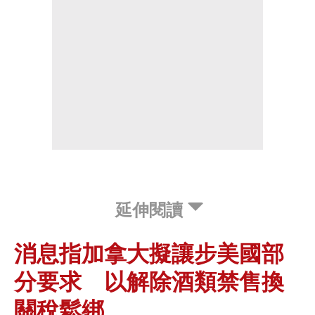
延伸閱讀
消息指加拿大擬讓步美國部
分要求 以解除酒類禁售換
關稅鬆綁