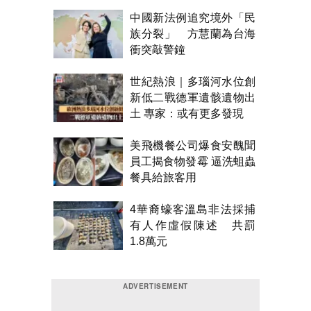
漏水
中國新法例追究境外「民
族分裂」 方慧蘭為台海
衝突敲警鐘
世紀熱浪｜多瑙河水位創
新低二戰德軍遺骸遺物出
土 專家：或有更多發現
美飛機餐公司爆食安醜聞
員工揭食物發霉 逼洗蛆蟲
餐具給旅客用
4華裔蠔客溫島非法採捕
有人作虛假陳述 共罰
1.8萬元