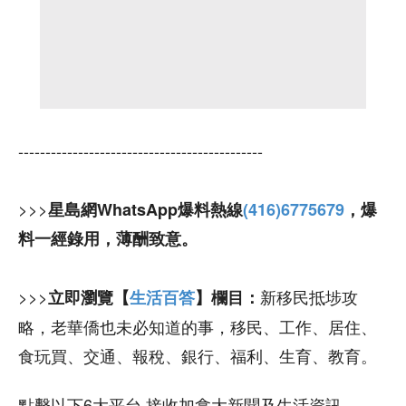
---------------------------------------------
>>>
星島網WhatsApp爆料熱線
(416)6775679
，爆
料一經錄用，薄酬致意。
>>>
新移民抵埗攻
立即瀏覽【
生活百答
】欄目：
略，老華僑也未必知道的事，移民、工作、居住、
食玩買、交通、報稅、銀行、福利、生育、教育。
點擊以下6大平台 接收加拿大新聞及生活資訊