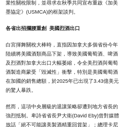
業性關稅限制，並尋求在秋季共同宣布重啟《加美
墨協定》(USMCA)的框架談判。
各省出招攔腰重創 美國烈酒出口
白宮揮舞關稅大棒時，直指因加拿大多個省份今年
陸續將美國酒類商品下架，導致美國葡萄酒、啤酒
及烈酒對加拿大出口大幅萎縮，令全美烈酒與葡萄
酒製造商蒙受「毀滅性」衝擊，特別是美國葡萄酒
在加國的銷售總額，於2025年已出現了3.43億美元
的驚人暴跌。
然而，這項中央層級的退讓策略卻遭到地方省長的
強烈抵制。卑詩省省長尹大衛(David Eby)曾對媒體
放話「絕不可能讓美製酒精重回貨架」；總理卡尼