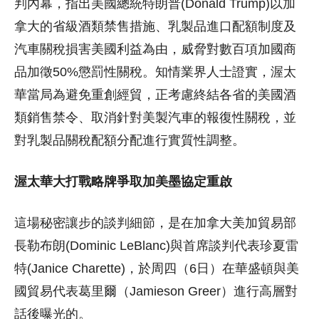
判內幕，指出美國總統特朗普(Donald Trump)以加
拿大的省級酒類禁售措施、乳製品進口配額制度及
汽車關稅損害美國利益為由，威脅對數百項加國商
品加徵50%懲罰性關稅。知情業界人士證實，渥太
華當局為避免重創經貿，正考慮終結各省的美國酒
類銷售禁令、取消針對美製汽車的報復性關稅，並
對乳製品關稅配額分配進行實質性調整。
渥太華大打戰略牌爭取加美墨協定重啟
這場秘密讓步的談判細節，是在加拿大美加貿易部
長勒布朗(Dominic LeBlanc)與首席談判代表珍夏雷
特(Janice Charette)，於周四（6日）在華盛頓與美
國貿易代表葛里爾（Jamieson Greer）進行高層對
話後曝光的。