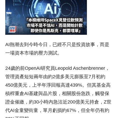
AI熱潮去到今時今日，已經不只是投資故事，而是
一場資本市場的壓力測試。
24歲的前OpenAI研究員Leopold Aschenbrenner，
管理資產短短兩年由約2億多美元膨脹至7月初約
450億美元，上半年淨回報高達439%。但其基金高
槓桿重倉AI基建與晶片股，相關股份急跌，觸發保
證金催繳，約30小時內急沽近200億美元持倉，Z世
代AI金童變街童，單月虧損約67%，但全年仍有約