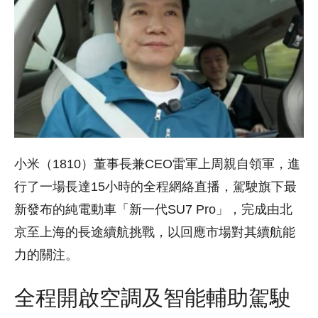
小米（1810）董事長兼CEO雷軍上周親自領軍，進
行了一場長達15小時的全程網絡直播，駕駛旗下最
新發布的純電動車「新一代SU7 Pro」，完成由北
京至上海的長途續航挑戰，以回應市場對其續航能
力的關注。
全程開啟空調及智能輔助駕駛