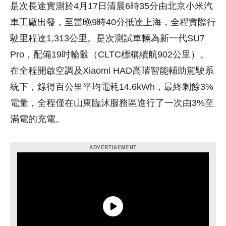
是次長途實測於4月17日清晨6時35分由北京小米汽
車工廠出發，至當晚9時40分抵達上海，全程實際行
駛里程達1,313公里。是次測試車輛為新一代SU7
Pro，配備19吋輪轂（CLTC標稱續航902公里）。
在全程開啟空調及Xiaomi HAD高階智能輔助駕駛系
統下，錄得百公里平均電耗14.6kWh，最終剩餘3%
電量，全程僅在山東臨沭服務區進行了一次由3%至
滿電的充電。