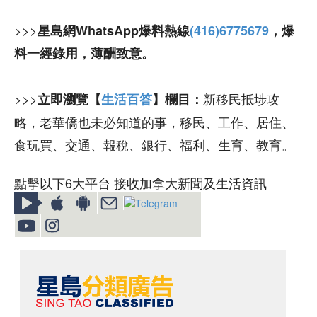
>>>
星島網WhatsApp爆料熱線
(416)6775679
，爆
料一經錄用，薄酬致意。
>>>
新移民抵埗攻
立即瀏覽【
生活百答
】欄目：
略，老華僑也未必知道的事，移民、工作、居住、
食玩買、交通、報稅、銀行、福利、生育、教育。
點擊以下6大平台 接收加拿大新聞及生活資訊