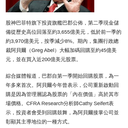
股神巴菲特旗下投資旗艦巴郡公佈，第二季現金儲
備從歷史高位回落至約3,655億美元，低於前一季的
約3,970億美元，按季減少8%。期內，集團行政總
裁阿貝爾（Greg Abel）大幅加碼回購至約45億美
元，並在買入近200億美元股票。
綜合媒體報道，巴郡自第一季開始回購股票，為一
年多來首次。阿貝爾今年曾表示，公司重新啟動回
購是因為管理層認為股票的「內在價值」高於其市
場價格。CFRA Research分析師Cathy Seifert表
示，投資者會受到回購鼓舞，為阿貝爾接掌公司並
彰顯其主導地位的一種方式。