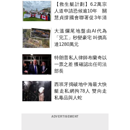
【救生艇計劃】6.2萬宗
人道申請恐候逾10年 關
慧貞撐國會聯署促3年清
積壓
大溫爛尾地盤由AI代為
「完工」秒變豪宅 叫價高
達1280萬元
特朗普私人律師布蘭奇以
一票之差 獲確認出任司法
部長
西班牙搗破地中海最大快
艇走私網拘78人 雙向走
私毒品與人蛇