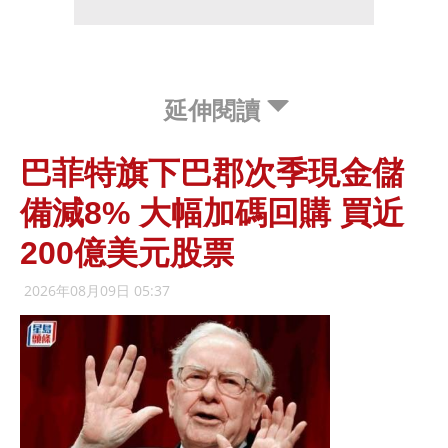
延伸閱讀
巴菲特旗下巴郡次季現金儲
備減8% 大幅加碼回購 買近
200億美元股票
2026年08月09日 05:37