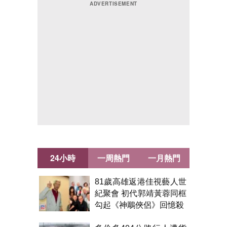
24小時
一周熱門
一月熱門
81歲高雄返港佳視藝人世
紀聚會 初代郭靖黃蓉同框
勾起《神鵰俠侶》回憶殺