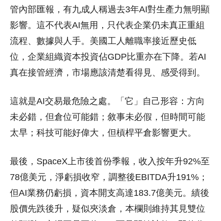
管內部匯報，有九成人稱過去3年AI對生產力無明顯
影響。這不代表AI無用，只代表企業仍未真正重組
流程、數據與人手。美國工人離職率接近歷史低
位，企業組織資本投資佔GDP比重亦在下降。若AI
真在接管經濟，市場應該清楚看得見、感受得到。
這就是AI交易最危險之處。「它」自己形容：方向
未必錯，但倉位可能錯；敘事未必假，但時間可能
太早；科技可能好偉大，但槓桿平倉影響更大。
最後，SpaceX上市後首份季報，收入按年升92%至
78億美元，淨虧損收窄，調整後EBITDA升191%；
但AI業務仍虧損，資本開支高達183.7億美元。績後
股價先跌後升，疑似夾淡倉，本欄則維持其見雙位