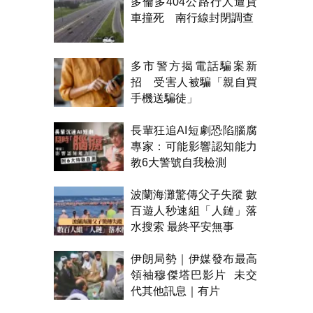
多倫多404公路行人遭貨
車撞死 南行線封閉調查
多市警方揭電話騙案新
招 受害人被騙「親自買
手機送騙徒」
長輩狂追AI短劇恐陷腦腐
專家：可能影響認知能力
教6大警號自我檢測
波蘭海灘驚傳父子失蹤 數
百遊人秒速組「人鏈」落
水搜索 最終平安無事
伊朗局勢｜伊媒發布最高
領袖穆傑塔巴影片 未交
代其他訊息｜有片