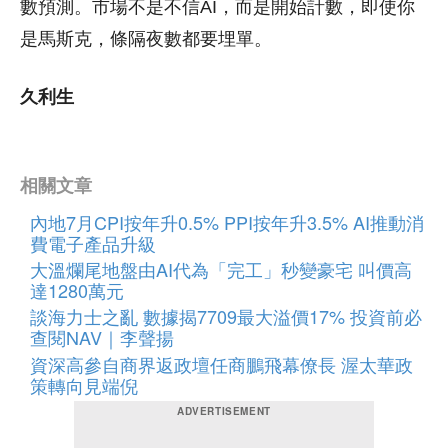
數預測。市場不是不信AI，而是開始計數，即使你
是馬斯克，條隔夜數都要埋單。
久利生
相關文章
內地7月CPI按年升0.5% PPI按年升3.5% AI推動消
費電子產品升級
大溫爛尾地盤由AI代為「完工」秒變豪宅 叫價高
達1280萬元
談海力士之亂 數據揭7709最大溢價17% 投資前必
查閱NAV｜李聲揚
資深高參自商界返政壇任商鵬飛幕僚長 渥太華政
策轉向見端倪