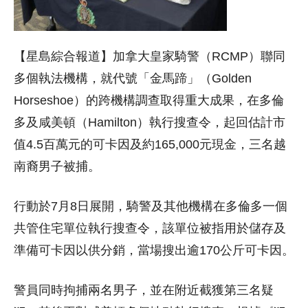
【星島綜合報道】加拿大皇家騎警（RCMP）聯同
多個執法機構，就代號「金馬蹄」（Golden
Horseshoe）的跨機構調查取得重大成果，在多倫
多及咸美頓（Hamilton）執行搜查令，起回估計市
值4.5百萬元的可卡因及約165,000元現金，三名越
南裔男子被捕。
行動於7月8日展開，騎警及其他機構在多倫多一個
共管住宅單位執行搜查令，該單位被指用於儲存及
準備可卡因以供分銷，當場搜出逾170公斤可卡因。
警員同時拘捕兩名男子，並在附近截獲第三名疑