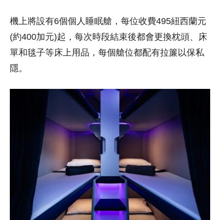
機上將設有6個個人睡眠艙，每位收費495紐西蘭元
(約400加元)起，每次時段結束後都會更換枕頭、床
單和毯子等床上用品，每個艙位都配有拉簾以保私
隱。