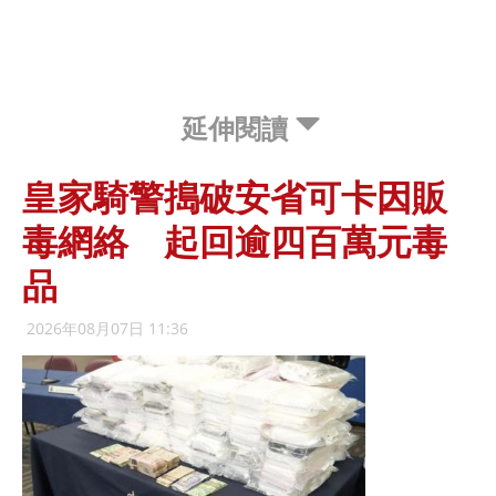
延伸閱讀
皇家騎警搗破安省可卡因販
毒網絡 起回逾四百萬元毒
品
2026年08月07日 11:36