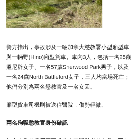
警方指出，事故涉及一輛加拿大懲教署小型廂型車
與一輛野(Hino)廂型貨車。車內3人，包括一名25歲
溫尼辟女子、一名57歲Sherwood Park男子，以及
一名24歲North Battleford女子，三人均當場死亡；
他們分別為兩名懲教官及一名女囚。
廂型貨車司機則被送往醫院，傷勢輕微。
兩名殉職懲教官身份確認