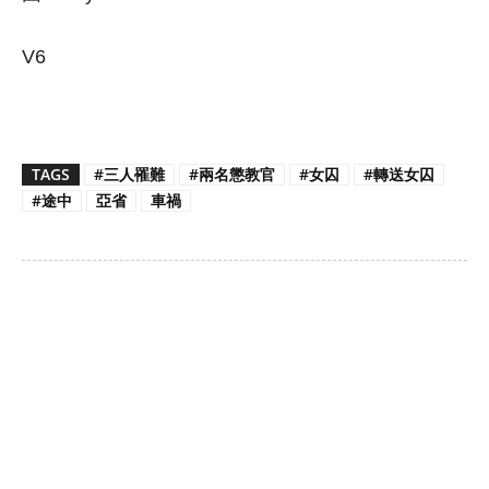
V6
TAGS
#三人罹難
#兩名懲教官
#女囚
#轉送女囚
#途中
亞省
車禍