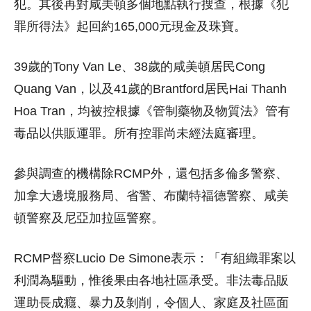
犯。其後再對咸美頓多個地點執行搜查，根據《犯
罪所得法》起回約165,000元現金及珠寶。
39歲的Tony Van Le、38歲的咸美頓居民Cong
Quang Van，以及41歲的Brantford居民Hai Thanh
Hoa Tran，均被控根據《管制藥物及物質法》管有
毒品以供販運罪。所有控罪尚未經法庭審理。
參與調查的機構除RCMP外，還包括多倫多警察、
加拿大邊境服務局、省警、布蘭特福德警察、咸美
頓警察及尼亞加拉區警察。
RCMP督察Lucio De Simone表示：「有組織罪案以
利潤為驅動，惟後果由各地社區承受。非法毒品販
運助長成癮、暴力及剝削，令個人、家庭及社區面