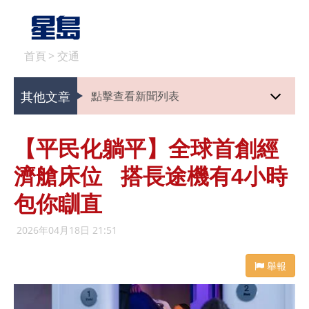
首頁
>
交通
其他文章
點擊查看新聞列表
【平民化躺平】全球首創經
濟艙床位 搭長途機有4小時
包你瞓直
2026年04月18日 21:51
舉報