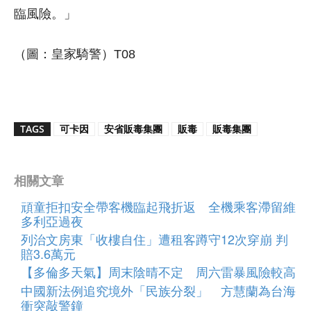
臨風險。」
（圖：皇家騎警）T08
TAGS
可卡因
安省販毒集團
販毒
販毒集團
相關文章
頑童拒扣安全帶客機臨起飛折返 全機乘客滯留維
多利亞過夜
列治文房東「收樓自住」遭租客蹲守12次穿崩 判
賠3.6萬元
【多倫多天氣】周末陰晴不定 周六雷暴風險較高
中國新法例追究境外「民族分裂」 方慧蘭為台海
衝突敲警鐘