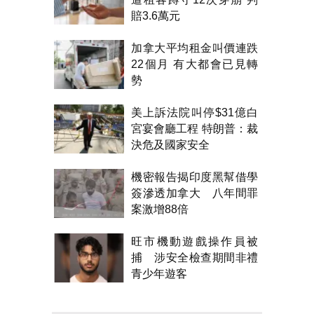
賠3.6萬元
加拿大平均租金叫價連跌
22個月 有大都會已見轉
勢
美上訴法院叫停$31億白
宮宴會廳工程 特朗普：裁
決危及國家安全
機密報告揭印度黑幫借學
簽滲透加拿大 八年間罪
案激增88倍
旺市機動遊戲操作員被
捕 涉安全檢查期間非禮
青少年遊客