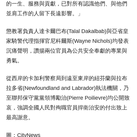
的一生、服務與貢獻，已對所有認識他們、與他們
並肩工作的人留下長遠影響。」
懲教署負責人達卡爾巴布(Talal Dakalbab)與亞省皇
家騎警代理指揮官尼科爾斯(Wayne Nichols)均發表
沉痛聲明，讚揚兩位官員為公共安全奉獻的專業與
勇氣。
從西岸的卡加利警察局到遠至東岸的紐芬蘭與拉布
拉多省(Newfoundland and Labrador)執法機關，乃
至聯邦保守黨黨領博勵治(Pierre Poilievre)均公開致
哀，強調全國人民對殉職官員捍衛治安的付出致上
最高謝意。
圖：CityNews