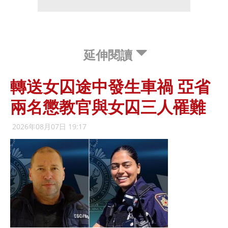
延伸閱讀
轉送女囚途中發生車禍 亞省
兩名懲教官與女囚三人罹難
2026年08月07日 19:17