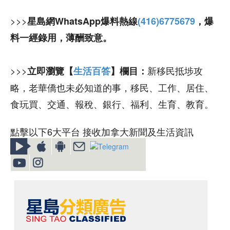
>>>
星島網WhatsApp爆料熱線
(416)6775679
，爆
料一經錄用，薄酬致意。
>>>
新移民抵埗攻
立即瀏覽【
生活百答
】欄目：
略，老華僑也未必知道的事，移民、工作、居住、
食玩買、交通、報稅、銀行、福利、生育、教育。
點擊以下6大平台 接收加拿大新聞及生活資訊