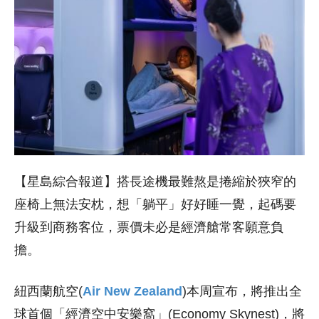
【星島綜合報道】搭長途機最難熬是捲縮於狹窄的
座椅上無法安枕，想「躺平」好好睡一覺，起碼要
升級到商務客位，票價未必是經濟艙常客願意負
擔。
紐西蘭航空(
Air New Zealand
)本周宣布，將推出全
球首個「經濟空中安樂窩」(Economy Skynest)，將