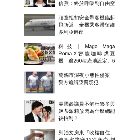
信燕：終於呼吸到自由空
氣！
頑童拒扣安全帶客機臨起
飛折返 全機乘客滯留維
多利亞過夜
科技｜Mago Maga
Roma-X智能咖啡烘豆
機 逾260種產地設定、6
級烘焙 300克一次完成
萬錦市深夜小巷性侵案
警方追緝亞裔疑犯
美國參議員不解杜魯多與
姬蒂派莉放閃為什麼總能
被拍到？
列治文房東「收樓自住」
遭租客蹲守12次穿崩 判