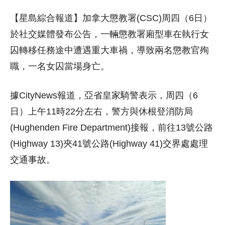
【星島綜合報道】加拿大懲教署(CSC)周四（6日）
於社交媒體發布公告，一輛懲教署廂型車在執行女
囚轉移任務途中遭遇重大車禍，導致兩名懲教官殉
職，一名女囚當場身亡。
據CityNews報道，亞省皇家騎警表示，周四（6
日）上午11時22分左右，警方與休根登消防局
(Hughenden Fire Department)接報，前往13號公路
(Highway 13)夾41號公路(Highway 41)交界處處理
交通事故。