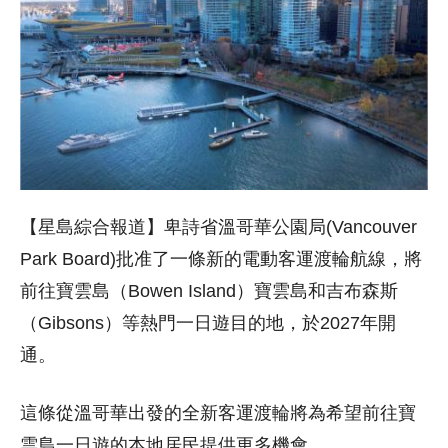
【星島綜合報道】卑詩省溫哥華公園局(Vancouver
Park Board)批准了一條新的電動客運渡輪航線，將
前往寶雲島（Bowen Island）寶雲島和吉布森斯
（Gibsons）等熱門一日遊目的地，於2027年開
通。
這條從溫哥華出發的全新客運渡輪將為希望前往寶
雲島一日遊的本地居民提供更多機會。