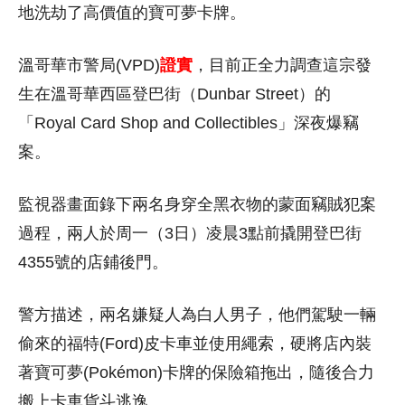
地洗劫了高價值的寶可夢卡牌。
溫哥華市警局(VPD)
證實
，目前正全力調查這宗發
生在溫哥華西區登巴街（Dunbar Street）的
「Royal Card Shop and Collectibles」深夜爆竊
案。
監視器畫面錄下兩名身穿全黑衣物的蒙面竊賊犯案
過程，兩人於周一（3日）凌晨3點前撬開登巴街
4355號的店鋪後門。
警方描述，兩名嫌疑人為白人男子，他們駕駛一輛
偷來的福特(Ford)皮卡車並使用繩索，硬將店內裝
著寶可夢(Pokémon)卡牌的保險箱拖出，隨後合力
搬上卡車貨斗逃逸。