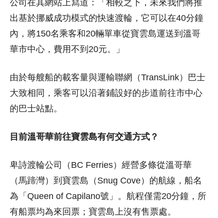
公司在其網站上寫道：「相較之下，未來我們將推
出基於挪威成功模式的快速渡輪，它可以在40分鐘
內，將150名乘客和20輛單車從寶雲島運送到溫哥
華市中心，費用不到20元。」
由於每艘船的載客量與運輸聯網（TransLink）巴士
大致相同，乘客可以沿著鋪設好的步道前往市中心
的巴士站點。
目前溫哥華前往寶雲島有何交通方式？
卑詩渡輪公司（BC Ferries）經營多條從溫哥華
（馬蹄灣）到寶雲島（Snug Cove）的航線，船名
為「Queen of Capilano號」。航程僅需20分鐘，所
有船票均為來回票；寶雲島上沒有售票處。