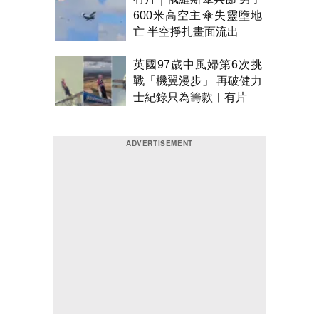
600米高空主傘失靈墮地
亡 半空掙扎畫面流出
英國97歲中風婦第6次挑
戰「機翼漫步」 再破健力
士紀錄只為籌款︱有片