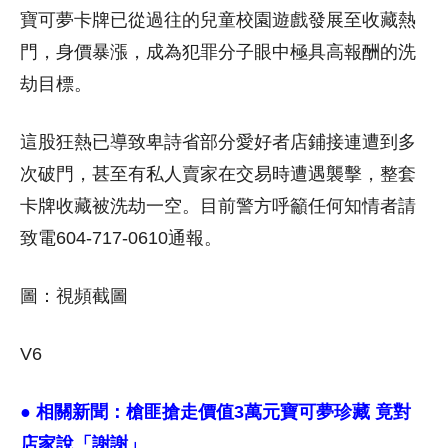
寶可夢卡牌已從過往的兒童校園遊戲發展至收藏熱
門，身價暴漲，成為犯罪分子眼中極具高報酬的洗
劫目標。
這股狂熱已導致卑詩省部分愛好者店鋪接連遭到多
次破門，甚至有私人賣家在交易時遭遇襲擊，整套
卡牌收藏被洗劫一空。目前警方呼籲任何知情者請
致電604-717-0610通報。
圖：視頻截圖
V6
● 相關新聞：
槍匪搶走價值3萬元寶可夢珍藏 竟對
店家說「謝謝」