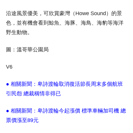
沿途風景優美，可欣賞豪灣（Howe Sound）的景
色，並有機會看到鯨魚、海豚、海鳥、海豹等海洋
野生動物。
圖：溫哥華公園局
V6
● 相關新聞：
卑詩渡輪取消復活節長周末多個航班
引民怨 總裁稱情非得已
● 相關新聞：
卑詩渡輪今起漲價 標準車輛加司機 總
票價漲至89元