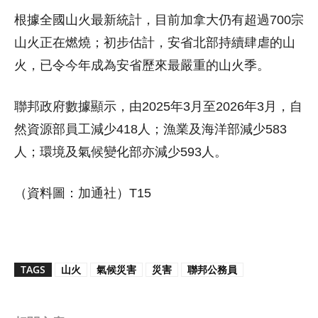
根據全國山火最新統計，目前加拿大仍有超過700宗
山火正在燃燒；初步估計，安省北部持續肆虐的山
火，已令今年成為安省歷來最嚴重的山火季。
聯邦政府數據顯示，由2025年3月至2026年3月，自
然資源部員工減少418人；漁業及海洋部減少583
人；環境及氣候變化部亦減少593人。
（資料圖：加通社）T15
TAGS
山火
氣候災害
災害
聯邦公務員