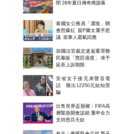
閉 26年夏日傳奇將謝幕
泰國女公務員「濃妝」開
會照爆紅 疑P圖太重手惹
議 當事人霸氣回應
加國法官裁定遣返重罪難
民毒販「懲罰過度」 准予
延長上訴期限
安省女子接兄弟聲音電
話 匯出12250元始知受
騙
出售世界盃股權︱FIFA高
層緊急開會認錯 重申全力
支持恩芬天奴
有片｜俄羅斯傘兵節 男子