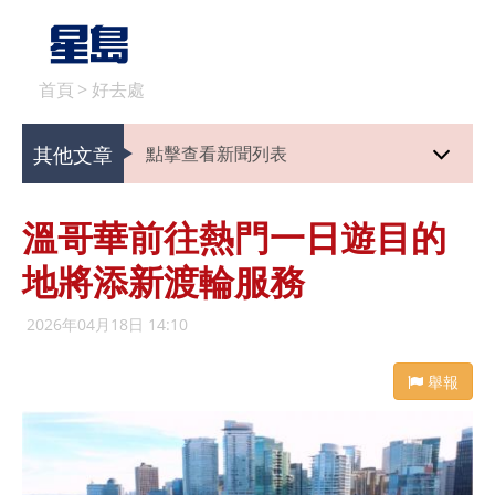
首頁
>
好去處
其他文章
點擊查看新聞列表
溫哥華前往熱門一日遊目的
地將添新渡輪服務
2026年04月18日 14:10
舉報