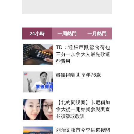
24小時
一周熱門
一月熱門
TD：通脹巨獸蠶食荷包
三分一加拿大人最先砍這
些費用
黎彼得離世 享年76歲
【北約間諜案】卡尼稱加
拿大從一開始就參與調查
並須汲取教訓
列治文夜市今季結束後關