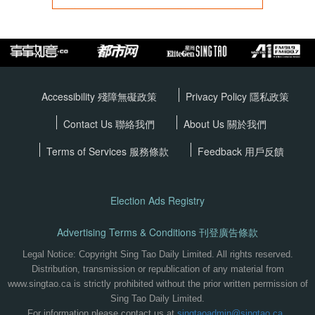
Accessibility 殘障無礙政策
Privacy Policy
隱私政策
Contact Us 聯絡我們
About Us 關於我們
Terms of Services
服務條款
Feedback 用戶反饋
Election Ads Registry
Advertising Terms & Conditions 刊登廣告條款
Legal Notice: Copyright Sing Tao Daily Limited. All rights reserved.
Distribution, transmission or republication of any material from
www.singtao.ca is strictly prohibited without the prior written permission of
Sing Tao Daily Limited.
For information please contact us at
singtaoadmin@singtao.ca
.