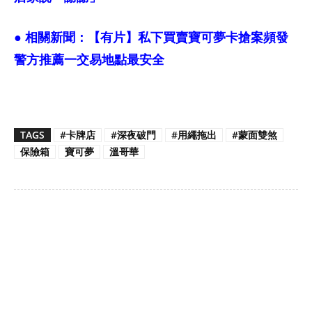
● 相關新聞：
【有片】私下買賣寶可夢卡搶案頻發
警方推薦一交易地點最安全
TAGS
#卡牌店
#深夜破門
#用繩拖出
#蒙面雙煞
保險箱
寶可夢
溫哥華