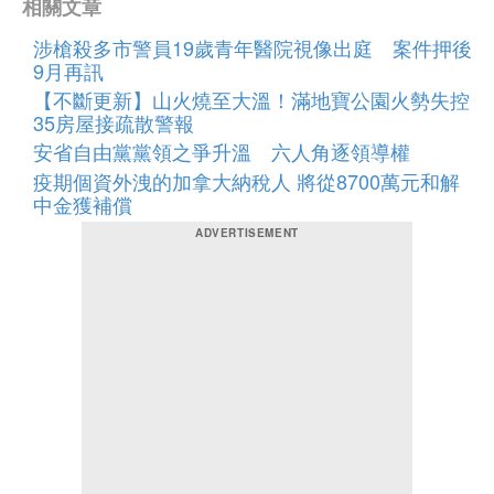
相關文章
涉槍殺多市警員19歲青年醫院視像出庭 案件押後
9月再訊
【不斷更新】山火燒至大溫！滿地寶公園火勢失控
35房屋接疏散警報
安省自由黨黨領之爭升溫 六人角逐領導權
疫期個資外洩的加拿大納稅人 將從8700萬元和解
中金獲補償