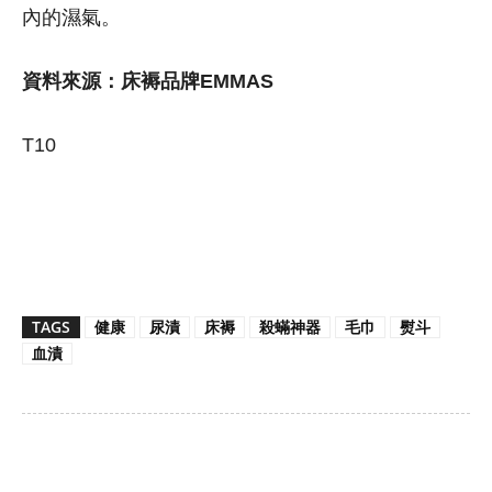
內的濕氣。
資料來源：床褥品牌EMMAS
T10
TAGS
健康
尿漬
床褥
殺蟎神器
毛巾
熨斗
血漬