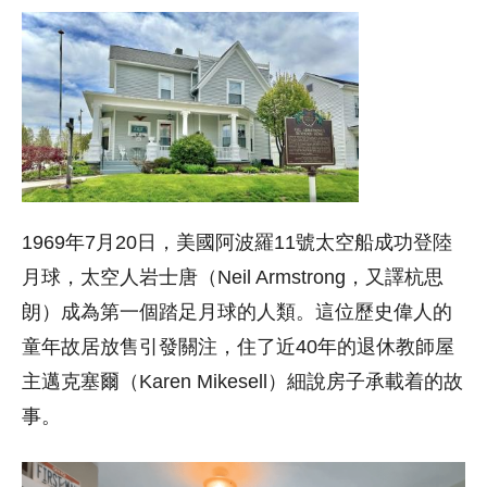
1969年7月20日，美國阿波羅11號太空船成功登陸
月球，太空人岩士唐（Neil Armstrong，又譯杭思
朗）成為第一個踏足月球的人類。這位歷史偉人的
童年故居放售引發關注，住了近40年的退休教師屋
主邁克塞爾（Karen Mikesell）細說房子承載着的故
事。