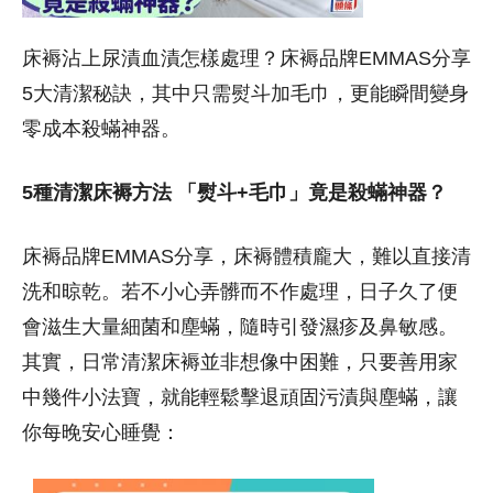
床褥沾上尿漬血漬怎樣處理？床褥品牌EMMAS分享
5大清潔秘訣，其中只需熨斗加毛巾，更能瞬間變身
零成本殺蟎神器。
5種清潔床褥方法 「熨斗+毛巾」竟是殺蟎神器？
床褥品牌EMMAS分享，床褥體積龐大，難以直接清
洗和晾乾。若不小心弄髒而不作處理，日子久了便
會滋生大量細菌和塵蟎，隨時引發濕疹及鼻敏感。
其實，日常清潔床褥並非想像中困難，只要善用家
中幾件小法寶，就能輕鬆擊退頑固污漬與塵蟎，讓
你每晚安心睡覺：