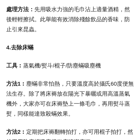
處理方法：
先用吸水力強的毛巾沾上適量酒精，然
後輕輕擦拭。此舉能有效消除殘餘飲品的香味，防
止引來昆蟲。
4.去除床蟎
工具︰
蒸氣機/熨斗/棍子/防塵蟎吸塵機
方法1︰
塵蟎非常怕熱，只要溫度高於攝氏60度便無
法生存。除了將床褥放在陽光下暴曬或用高溫蒸氣
機外，大家亦可在床褥墊上一條毛巾，再用熨斗蒸
熨，同樣能達致殺蟎效果。
方法2︰
定期把床褥翻轉拍打，亦可用棍子拍打，然