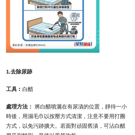
1.去除尿跡
工具︰
白醋
處理方法：
將白醋噴灑在有尿漬的位置，靜待一小
時後，用濕毛巾以按壓方式清潔，注意不要用打圈
方式，以免污跡擴大。若面對頑固舊漬，可沾白醋