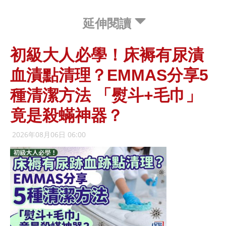
延伸閱讀
初級大人必學！床褥有尿漬
血漬點清理？EMMAS分享5
種清潔方法 「熨斗+毛巾」
竟是殺蟎神器？
2026年08月06日 06:00