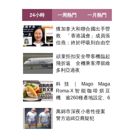
24小時
一周熱門
一月熱門
獲加拿大和聯合國出手營
救 「香港議會」成員張
信燕：終於呼吸到自由空
氣！
頑童拒扣安全帶客機臨起
飛折返 全機乘客滯留維
多利亞過夜
科技｜Mago Maga
Roma-X智能咖啡烘豆
機 逾260種產地設定、6
級烘焙 300克一次完成
萬錦市深夜小巷性侵案
警方追緝亞裔疑犯