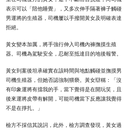
表示可以「陪他睡覺」，又多次伸手隔著褲子觸碰
男運將的生殖器，司機屢以手撥開黃女及明確表達
拒絕。
黃女變本加厲，將手強行伸入司機內褲撫摸生殖
器。司機為駕駛安全，忍耐至抵達目的地後報警。
黃女到案後坦承確實在該時間與地點觸碰並撫摸男
司機生殖器，但她否認強制猥褻。黃女辯稱：「沒
有印象運將有擋我的手，當下覺得是在開玩笑，且
後來運將皮帶有解開，可能司機當下反應讓我覺得
不是在掙扎。」
檢方不採信其說詞，此外，檢方調查發現，黃女過