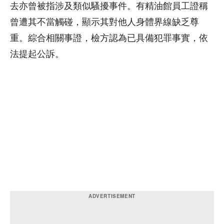
去亦曾被指涉及類似騷擾事件。有精油館員工證稱
曾遭其不當觸碰，顯示其對他人身體界線缺乏尊
重。綜合相關事證，檢方認為已具備犯罪事實，依
法提起公訴。