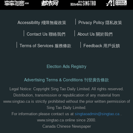
Accessibility 殘障無礙政策
Privacy Policy
隱私政策
Contact Us 聯絡我們
About Us 關於我們
Terms of Services
服務條款
Feedback 用戶反饋
Election Ads Registry
Advertising Terms & Conditions 刊登廣告條款
Legal Notice: Copyright Sing Tao Daily Limited. All rights reserved.
Distribution, transmission or republication of any material from
www.singtao.ca is strictly prohibited without the prior written permission of
Sing Tao Daily Limited.
For information please contact us at
singtaoadmin@singtao.ca
.
www.singtao.ca online since 2000.
Canada Chinese Newspaper