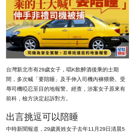
台灣新北市有29歲女子，唱K飲醉酒後乘的士期
間，多次喊「要陪睡」及手伸入司機內褲猥褻。受
辱司機啞忍至目的地報警。經查，涉案女子原來有
前科，檢方決定起訴對方。
出言挑逗可以陪睡
中時新聞報道，29歲黃姓女子去年11月29日清晨5