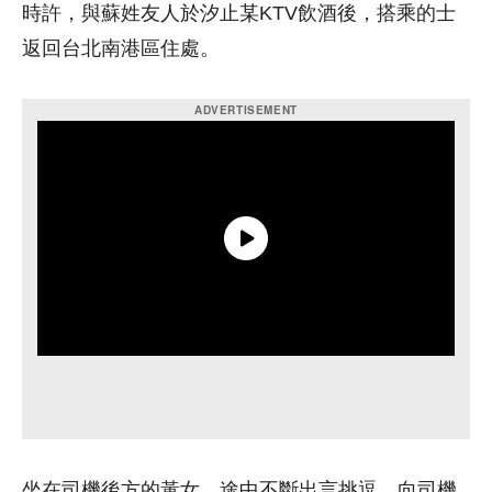
時許，與蘇姓友人於汐止某KTV飲酒後，搭乘的士
返回台北南港區住處。
坐在司機後方的黃女，途中不斷出言挑逗，向司機