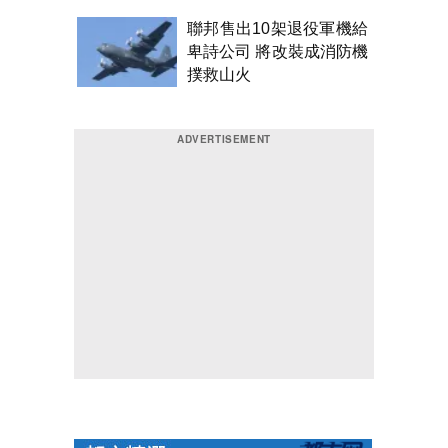
聯邦售出10架退役軍機給
卑詩公司 將改裝成消防機
撲救山火