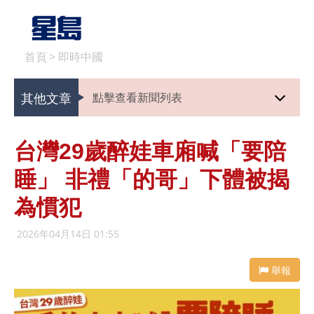
首頁
>
即時中國
其他文章
點擊查看新聞列表
台灣29歲醉娃車廂喊「要陪
睡」 非禮「的哥」下體被揭
為慣犯
2026年04月14日 01:55
舉報