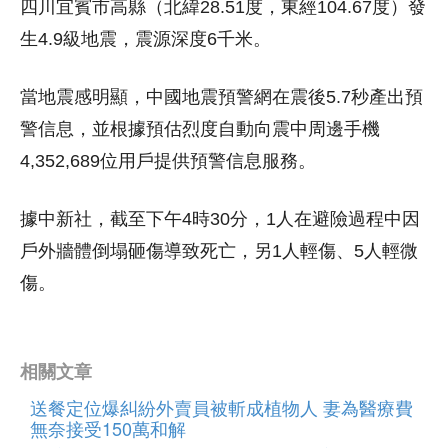
四川宜賓市高縣（北緯28.51度，東經104.67度）發
生4.9級地震，震源深度6千米。
當地震感明顯，中國地震預警網在震後5.7秒產出預
警信息，並根據預估烈度自動向震中周邊手機
4,352,689位用戶提供預警信息服務。
據中新社，截至下午4時30分，1人在避險過程中因
戶外牆體倒塌砸傷導致死亡，另1人輕傷、5人輕微
傷。
相關文章
送餐定位爆糾紛外賣員被斬成植物人 妻為醫療費
無奈接受150萬和解