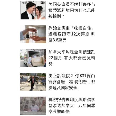
美国参议员不解杜鲁多与
姬蒂派莉放闪为什么总能
被拍到？
列治文房東「收樓自住」
遭租客蹲守12次穿崩 判
賠3.6萬元
加拿大平均租金叫價連跌
22個月 有大都會已見轉
勢
美上訴法院叫停$31億白
宮宴會廳工程 特朗普：裁
決危及國家安全
机密报告揭印度黑帮借学
签渗透加拿大 八年间罪
案激增88倍