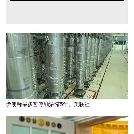
伊朗称最多暂停铀浓缩5年。美联社