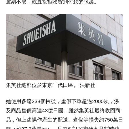
逾期不取，或直接拒收貨到付款的包裹。
集英社總部位於東京千代田區。 法新社
她使用多達238個帳號，虛假下單超過2000次，涉
及商品售價高達43億日圓。雖然集英社最終收回商
品，但上述操作產生的配送、倉儲等損失約750萬日
圓（約37.2萬港元），且虛假訂單導致商品暫時缺