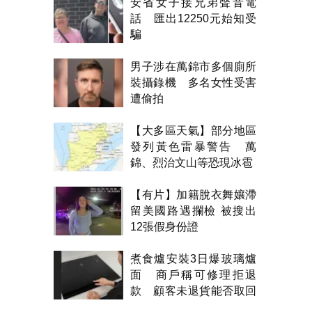
安省女子接兄弟聲音電
話 匯出12250元始知受
騙
男子涉在萬錦市多個廁所
裝攝錄機 多名女性受害
遭偷拍
【大多區天氣】部分地區
發列黃色雷暴警告 萬
錦、烈治文山等恐現冰雹
【有片】加籍脫衣舞孃滯
留美國路遇攔檢 被搜出
12張假身份證
煮食爐安裝3日爆玻璃爐
面 商戶稱可修理拒退
款 顧客未退貨能否取回
金錢？