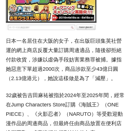
日本一名居住在大阪的女子，在出版巨頭集英社營
運的網上商店反覆大量訂購周邊適品，隨後卻拒絕
付款收貨，涉嫌以虛偽手段妨害業務罪被捕。據指
她惡意下單超過2000次，商品涉款至少43億日圓
（2.13億港元），她說這樣做是為了「減壓」。
32歲被告吉田麻祐被指於2024年至2025年間，經常
在Jump Characters Store訂購《海賊王》（ONE
PIECE）、《火影忍者》（NARUTO）等受歡迎動
漫作品的周邊商品，但最終任由商品放置在便利店