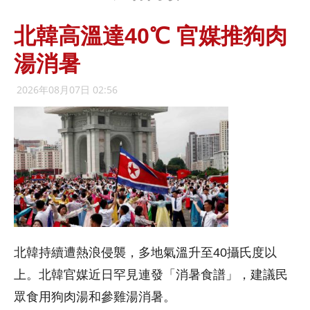
北韓高溫達40℃ 官媒推狗肉
湯消暑
2026年08月07日 02:56
北韓持續遭熱浪侵襲，多地氣溫升至40攝氏度以
上。北韓官媒近日罕見連發「消暑食譜」，建議民
眾食用狗肉湯和參雞湯消暑。