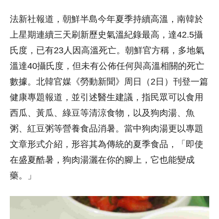
法新社報道，朝鮮半島今年夏季持續高溫，南韓於
上星期連續三天刷新歷史氣溫紀錄最高，達42.5攝
氏度，已有23人因高溫死亡。朝鮮官方稱，多地氣
溫達40攝氏度，但未有公佈任何與高溫相關的死亡
數據。北韓官媒《勞動新聞》周日（2日）刊登一篇
健康專題報道，並引述醫生建議，指民眾可以食用
西瓜、黃瓜、綠豆等清涼食物，以及狗肉湯、魚
粥、紅豆粥等營養食品消暑。當中狗肉湯更以專題
文章形式介紹，形容其為傳統的夏季食品，「即使
在盛夏酷暑，狗肉湯灑在你的腳上，它也能變成
藥。」