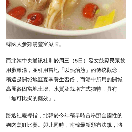
韓國人參雞湯豐富滋味。
而北韓中央通訊社則於周三（5日）發文鼓勵民眾飲
用參雞湯，並引用當地「以熱治熱」的傳統觀念，
稱這是開城地區夏季養生習俗，而湯中所用的開城
高麗參因當地土壤、水質及栽培方式獨特，具有
「無可比擬的藥效」。
路透社報導指，北韓於今年稍早時曾舉辦全國性的
狗肉烹飪比賽。與此同時，南韓最新頒布法規，將