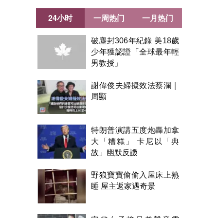
24小时
一周热门
一月热门
破塵封306年紀錄 美18歲
少年獲認證「全球最年輕
男教授」
謝偉俊夫婦擬效法蔡瀾｜
周顯
特朗普演講五度炮轟加拿
大「糟糕」 卡尼以「典
故」幽默反譏
野狼寶寶偷偷入屋床上熟
睡 屋主返家遇奇景