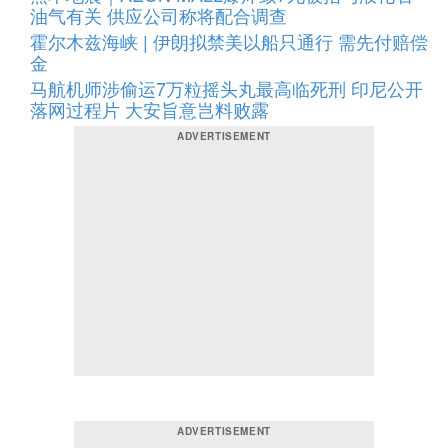
油气有关 供应公司称将配合调查
霍尔木兹海峡 | 伊朗拟禁美以船只通行 需先付赔偿
金
马航机师涉偷运7万粒摇头丸最高临死刑 印尼公开
落网过程片 大安旨意岂料败露