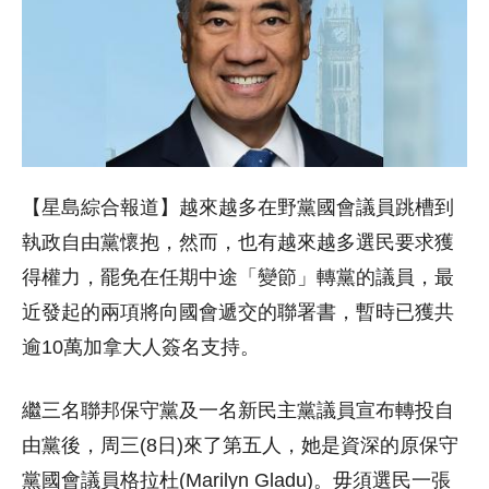
【星島綜合報道】越來越多在野黨國會議員跳槽到
執政自由黨懷抱，然而，也有越來越多選民要求獲
得權力，罷免在任期中途「變節」轉黨的議員，最
近發起的兩項將向國會遞交的聯署書，暫時已獲共
逾10萬加拿大人簽名支持。
繼三名聯邦保守黨及一名新民主黨議員宣布轉投自
由黨後，周三(8日)來了第五人，她是資深的原保守
黨國會議員格拉杜(Marilyn Gladu)。毋須選民一張