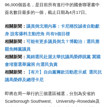
96,000個簽名，是目前所有進行中的國會聯署書中
簽名數目最多的一個，截止日期為4月17日。
相關新聞：
議員倒戈潮內幕：卡尼稱投誠者自動獻
身 說客爆料主動挖角 尚有9個目標
相關新聞：
可能有更多議員倒戈？博勵治：選民應
罷免轉黨議員
相關新聞：
萬錦選民赴渥太華抗議馬榮錚跳黨 冀國
會堵塞選舉漏洞 向選民負責
相關新聞：
【有片】自由黨籌款活動惹示威 選民抗
議馬榮錚及總理卡尼
即將在周一舉行的三個選區補選，分別為安省的
Scarborough Southwest、 University–Rosedale及