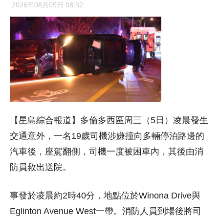
2026年08月05日 08:32
【星島綜合報道】多倫多西區周三（5日）凌晨發生
交通意外，一名19歲司機涉嫌撞向多輛停泊路邊的
汽車後，座駕翻側，司機一度被困車內，其後由消
防員救出送院。
事發於凌晨約2時40分，地點位於Winona Drive與
Eglinton Avenue West一帶。消防人員到場後將司