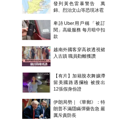
發列黃色雷暴警告 萬
錦、烈治文山等恐現冰雹
卑詩Uber用戶稱「被訂
閱」高級服務 每月暗中扣
款
越南外國客穿高衩透視裙
入古蹟 職員勸離獲讚
【有片】加籍脫衣舞孃滯
留美國路遇攔檢 被搜出
12張假身份證
伊朗局勢｜《華郵》：特
朗普不滿隱瞞彈藥告急 嚴
厲斥責防長