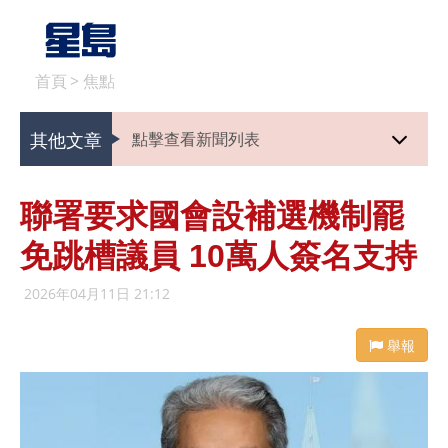
首頁
>
焦點
其他文章
點擊查看新聞列表
聯署要求國會設補選機制罷
免跳槽議員 10萬人簽名支持
2026年04月11日 21:12
舉報