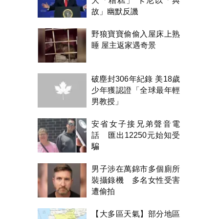
大「糟糕」 卡尼以「典
故」幽默反譏
野狼寶寶偷偷入屋床上熟
睡 屋主返家遇奇景
破塵封306年紀錄 美18歲
少年獲認證「全球最年輕
男教授」
安省女子接兄弟聲音電
話 匯出12250元始知受
騙
男子涉在萬錦市多個廁所
裝攝錄機 多名女性受害
遭偷拍
【大多區天氣】部分地區