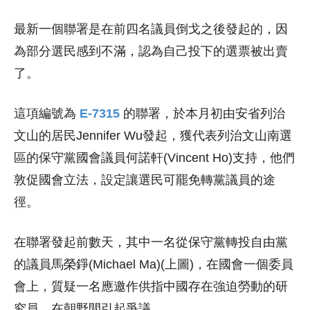
最新一個聯署是在前四名議員倒戈之後發起的，因
為部分選民感到不滿，認為自己投下的選票被出賣
了。
這項編號為
E-7315
的聯署，於本月初由安省列治
文山的居民Jennifer Wu發起，獲代表列治文山南選
區的保守黨國會議員何諾軒(Vincent Ho)支持，他們
敦促國會立法，設定讓選民可罷免轉黨議員的途
徑。
在聯署發起前數天，其中一名從保守黨轉投自由黨
的議員馬榮錚(Michael Ma)(上圖)，在國會一個委員
會上，質疑一名應邀作供指中國存在強迫勞動的研
究員，在朝野間引起爭議。