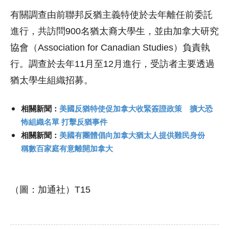
有關調查由前聯邦反猶主義特使於去年離任前委託
進行，共訪問900名猶太裔大學生，並由加拿大研究
協會（Association for Canadian Studies）負責執
行。調查於去年11月至12月進行，受訪者主要透過
猶太學生組織招募。
相關新聞：
美國反猶特使促加拿大收緊簽證政策 擴大恐
怖組織名單 打擊反猶事件
相關新聞：
美國有團體倡向加拿大猶太人提供難民身份
稱數百家庭有意離開加拿大
（圖：加通社）T15