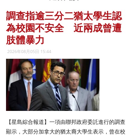
調查指逾三分二猶太學生認
為校園不安全 近兩成曾遭
肢體暴力
2026年08月05日 15:44
【星島綜合報道】一項由聯邦政府委託進行的調查
顯示，大部分加拿大的猶太裔大學生表示，曾在校