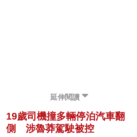
延伸閱讀
19歲司機撞多輛停泊汽車翻
側 涉魯莽駕駛被控