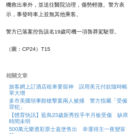
機救出車外，並送往醫院治理，傷勢輕微。警方表
示，事發時車上並無其他乘客。
警方已落案控告該名19歲司機一項魯莽駕駛罪。
（圖：CP24）T15
相關文章
旅客網上訂酒店租車要留神 誤用美元付款隨時帳
單大增
多市美國領事館槍擊案兩人被捕 警方指屬「受僱
罪犯」
【體育快訊】藍鳥23歲新秀投手半月板受傷 缺席
時間未明
500萬元樂透彩票士嘉堡售出 幸運得主一夜變富