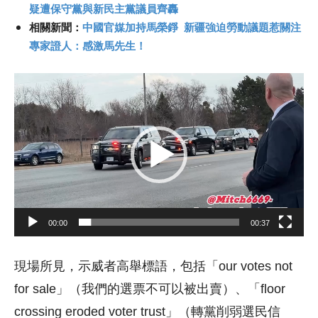
疑遭保守黨與新民主黨議員齊轟
相關新聞：
中國官媒加持馬榮錚 新疆強迫勞動議題惹關注
專家證人：感激馬先生！
視
訊
播
放
器
00:00
00:37
現場所見，示威者高舉標語，包括「our votes not
for sale」（我們的選票不可以被出賣）、「floor
crossing eroded voter trust」（轉黨削弱選民信