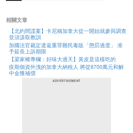
相關文章
【北約間諜案】卡尼稱加拿大從一開始就參與調查
並須汲取教訓
加國法官裁定遣返重罪難民毒販「懲罰過度」 准
予延長上訴期限
【梁家權專欄：好味大過天】黃皮是這樣吃的
疫期個資外洩的加拿大納稅人 將從8700萬元和解
中金獲補償