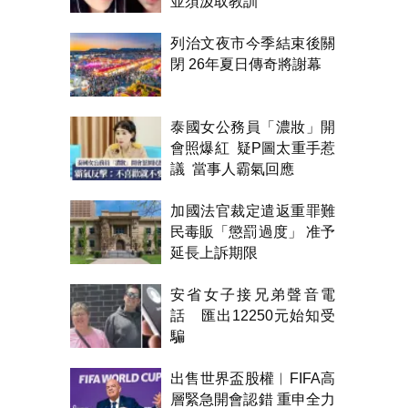
並須汲取教訓
列治文夜市今季結束後關
閉 26年夏日傳奇將謝幕
泰國女公務員「濃妝」開
會照爆紅 疑P圖太重手惹
議 當事人霸氣回應
加國法官裁定遣返重罪難
民毒販「懲罰過度」 准予
延長上訴期限
安省女子接兄弟聲音電
話 匯出12250元始知受
騙
出售世界盃股權︱FIFA高
層緊急開會認錯 重申全力