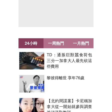
24小時
一周熱門
一月熱門
TD：通脹巨獸蠶食荷包
三分一加拿大人最先砍這
些費用
黎彼得離世 享年76歲
【北約間諜案】卡尼稱加
拿大從一開始就參與調查