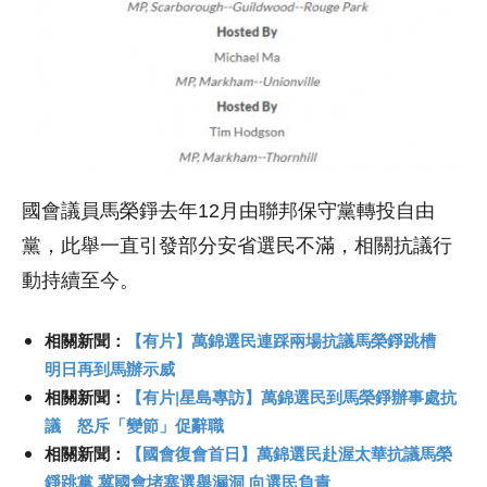
國會議員馬榮錚去年12月由聯邦保守黨轉投自由
黨，此舉一直引發部分安省選民不滿，相關抗議行
動持續至今。
相關新聞：
【有片】萬錦選民連踩兩場抗議馬榮錚跳槽
明日再到馬辦示威
相關新聞：
【有片|星島專訪】萬錦選民到馬榮錚辦事處抗
議 怒斥「變節」促辭職
相關新聞：
【國會復會首日】萬錦選民赴渥太華抗議馬榮
錚跳黨 冀國會堵塞選舉漏洞 向選民負責