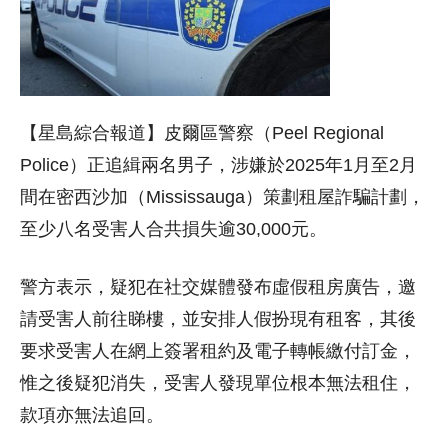
【星島綜合報道】皮爾區警察（Peel Regional
Police）正追緝兩名男子，涉嫌於2025年1月至2月
間在密西沙加（Mississauga）策劃租屋詐騙計劃，
至少八名受害人合共損失逾30,000元。
警方表示，疑犯在社交媒體發布虛假租房廣告，邀
請受害人前往睇樓，並安排人假扮現有租客，其後
要求受害人在網上簽署租約及電子轉帳繳付訂金，
惟之後疑犯消失，受害人發現單位根本無法租住，
款項亦無法追回。