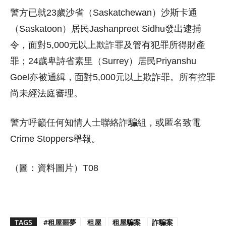
警方已就23歲沙省（Saskatchewan）沙斯卡通
（Saskatoon）居民Jashanpreet Sidhu發出逮捕
令，面對5,000元以上欺詐罪及管有犯罪所得財產
罪；24歲卑詩省素里（Surrey）居民Priyanshu
Goel亦被通緝，面對5,000元以上欺詐罪。所有控罪
尚未經法庭審理。
警方呼籲任何知情人士聯絡詐騙組，或匿名致電
Crime Stoppers舉報。
（圖：資料圖片）T08
TAGS
#租屋噩夢
租屋
租屋騙案
詐騙案