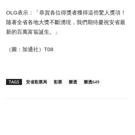
OLG表示：「恭賀各位得獎者獲得這些驚人獎項！
隨著全省各地大獎不斷湧現，我們期待慶祝安省最
新的百萬富翁誕生。」
（圖：加通社）T08
TAGS
安省彩票局
彩票
樂透
樂透649