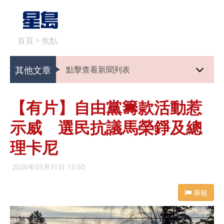
首頁
>
焦點
其他文章
點擊查看新聞列表
【有片】自由黨籌款活動惹
示威 選民抗議馬榮錚及總
理卡尼
2026年03月31日 15:50
舉報