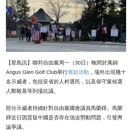
【星島訊】聯邦自由黨周一（30日）晚間於萬錦
Angus Glen Golf Club舉行
籌款活動
，場外出現幾十
名示威者，包括安省於人村選民，以及保守黨候選
人鄭敬基等到場抗議。
部分示威者持續針對自由黨國會議員馬榮錚。馬榮
錚近日因質疑中國是否存在強迫勞動問題，引發輿
論爭議。