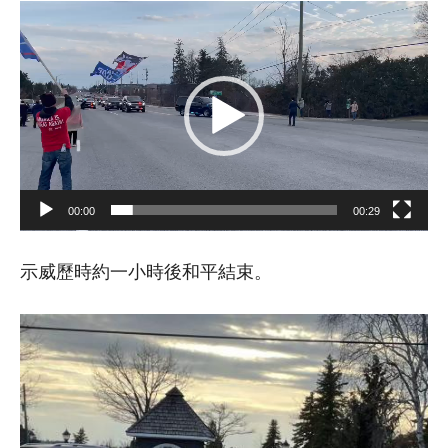
視
訊
播
放
器
00:00
00:29
示威歷時約一小時後和平結束。