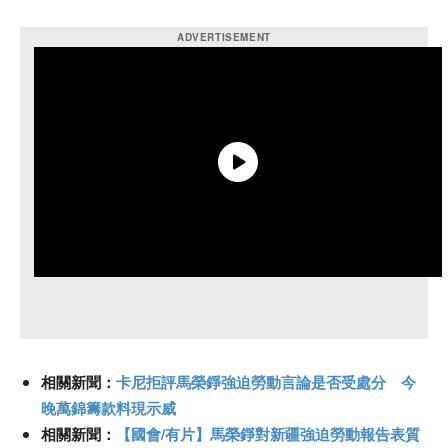
相關新聞：
卡尼拒評馬榮錚強迫勞動言論是否受處分 今
晚萬錦籌款料現示威
相關新聞：
【國會/有片】馬榮錚對新疆強迫勞動報告表質