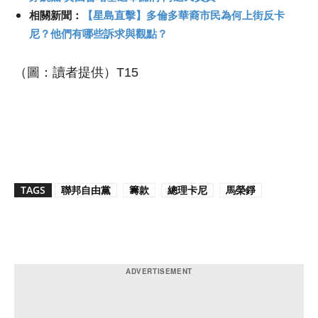
相關新聞：
【星島直擊】多倫多華裔市民為何上街反卡
尼？他們有哪些訴求與觀點？
（圖：讀者提供）T15
TAGS
聯邦自由黨
籌款
總理卡尼
馬榮錚