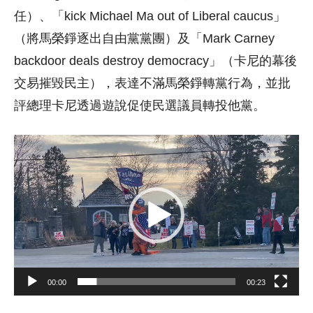
任）、「kick Michael Ma out of Liberal caucus」
（將馬榮錚逐出自由黨黨團）及「Mark Carney
backdoor deals destroy democracy」（卡尼的幕後
交易摧毀民主），表達不滿馬榮錚轉黨行為，並批
評總理卡尼透過遊說促使民選議員轉投他黨。
視
訊
播
放
器
00:00
00:23