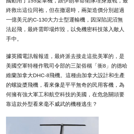
國動用了155架軍機，跟伊朗革命衛隊埋身激戰，最
終救出這位同袍，但在撤退時，兩架造價分別超過
一億美元的C-130大力士型運輸機，因深陷泥沼無
法起飛，最終需即場炸毀，以免機密科技落入敵人
手中。
據英國電訊報報道，最終派去接走這批美軍的，是
美國空軍特種作戰司令部的三架俗稱「衝8」的德哈
維蘭加拿大DHC-8飛機。這種由加拿大設計和生產
的螺旋槳飛機，看來像是平平無奇的民用客機，為
何擁有強大軍工和航空科技的美國，在危急關頭要
靠這款外型看來毫不威武的機種逃生？