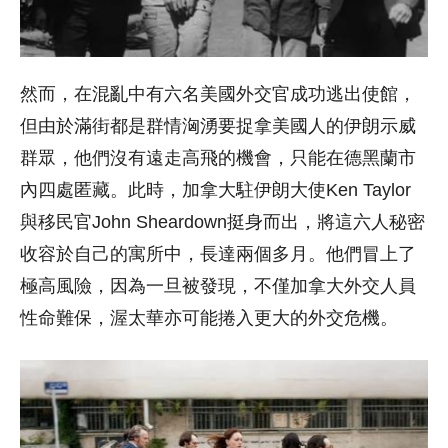
然而，在混亂中有六名美國外交官成功逃出使館，
但由於滿街都是群情洶湧要捉拿美國人的伊朗示威
群眾，他們沒有遠走高飛的機會，只能在德黑蘭市
內四處匿藏。此時，加拿大駐伊朗大使Ken Taylor
與移民官John Sheardown挺身而出，將這六人秘密
收容於自己的寓所中，長達兩個多月。他們冒上了
極高風險，因為一旦被發現，不僅加拿大外交人員
性命難保，渥太華亦可能捲入更大的外交危機。