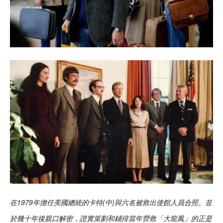
在1979年擔任美國總統的卡特(中)與六名被救出使館人員合照。並
於幾十年後親口解密，證實策劃和鋪排當年營救「大龍鳳」的正是