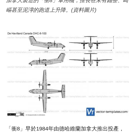
加拿大製造的「衝8」軍用機，擅長在未有鋪整、崎
嶇甚至泥濘的跑道上升降。(資料圖片)
「衝8」早於1984年由德哈維蘭加拿大推出投產，