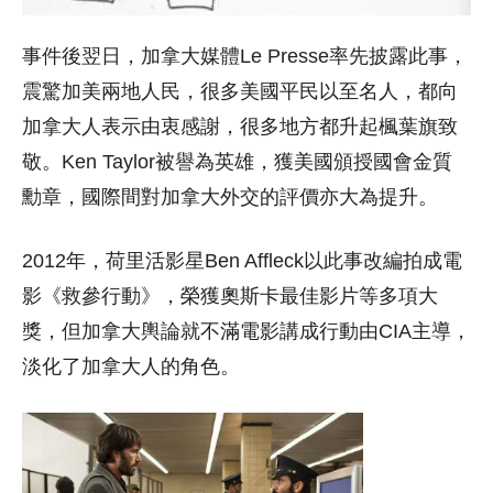
事件後翌日，加拿大媒體Le Presse率先披露此事，
震驚加美兩地人民，很多美國平民以至名人，都向
加拿大人表示由衷感謝，很多地方都升起楓葉旗致
敬。Ken Taylor被譽為英雄，獲美國頒授國會金質
勳章，國際間對加拿大外交的評價亦大為提升。
2012年，荷里活影星Ben Affleck以此事改編拍成電
影《救參行動》，榮獲奧斯卡最佳影片等多項大
獎，但加拿大輿論就不滿電影講成行動由CIA主導，
淡化了加拿大人的角色。