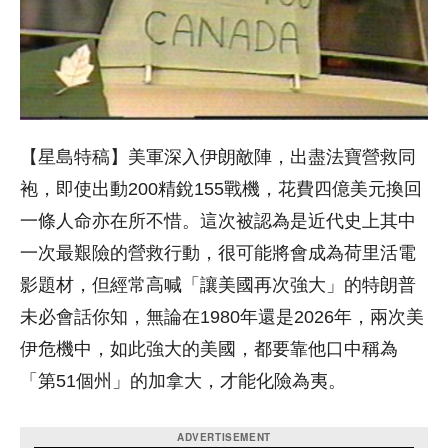
【星島特稿】美軍深入伊朗敵陣，出盡法寶營救同
袍，即使出動200精銳155戰機，花費四億美元換回
一條人命亦在所不惜。這次被認為是近代史上其中
一次最艱險的營救行動，很可能將會成為荷里活電
影題材，但經常高喊「讓美國再次強大」的特朗普
未必會話你知，無論在1980年還是2026年，兩次美
伊危機中，如此強大的美國，都要靠他口中稱為
「第51個州」的加拿大，才能化險為夷。