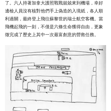
了。六人持著加拿大護照戰戰兢兢來到機場，幸好
邊檢人員沒有核對他們手上偽造的入境紙，各人順
利過關，最終登上飛往蘇黎世的瑞士航空客機。當
飛機起飛的一刻，不僅是六條生命獲得自由，更象
徵完成了歷史上其中一次最富創意的營救任務。