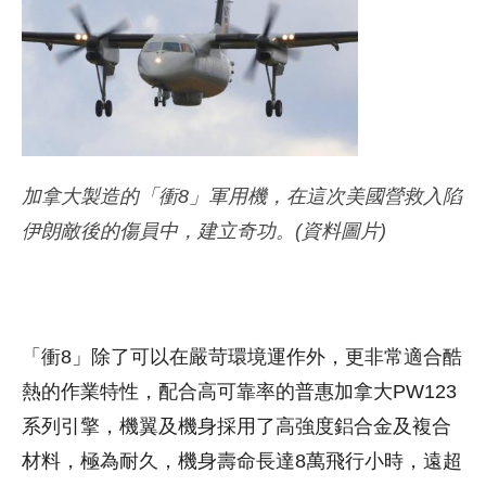
加拿大製造的「衝8」軍用機，在這次美國營救入陷
伊朗敵後的傷員中，建立奇功。(資料圖片)
「衝8」除了可以在嚴苛環境運作外，更非常適合酷
熱的作業特性，配合高可靠率的普惠加拿大PW123
系列引擎，機翼及機身採用了高強度鋁合金及複合
材料，極為耐久，機身壽命長達8萬飛行小時，遠超