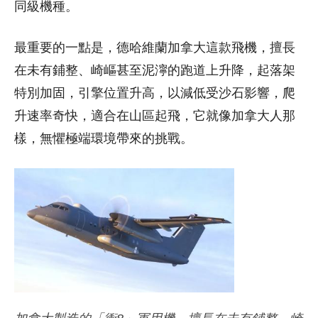
同級機種。
最重要的一點是，德哈維蘭加拿大這款飛機，擅長
在未有鋪整、崎嶇甚至泥濘的跑道上升降，起落架
特別加固，引擎位置升高，以減低受沙石影響，爬
升速率奇快，適合在山區起飛，它就像加拿大人那
樣，無懼極端環境帶來的挑戰。