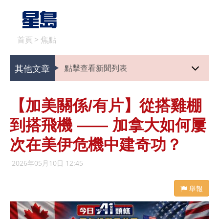
首頁
>
焦點
其他文章
點擊查看新聞列表
【加美關係/有片】從搭雞棚
到搭飛機 —— 加拿大如何屢
次在美伊危機中建奇功？
2026年05月10日 12:45
舉報