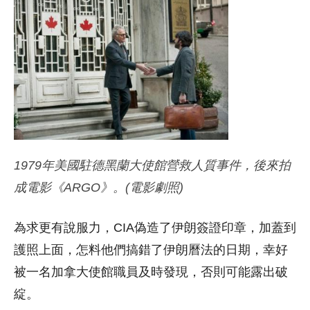
1979年美國駐德黑蘭大使館營救人質事件，後來拍
成電影《ARGO》。(電影劇照)
為求更有說服力，CIA偽造了伊朗簽證印章，加蓋到
護照上面，怎料他們搞錯了伊朗曆法的日期，幸好
被一名加拿大使館職員及時發現，否則可能露出破
綻。