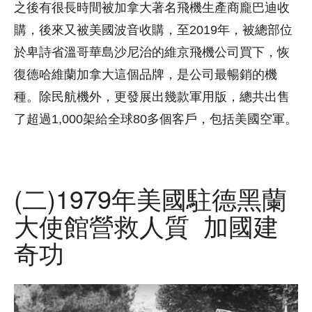
之後有很長時間被加拿大著名飛機生產商龐巴迪收
購，後來又被美國波音收購，至2019年，被總部位
於卑詩省溫哥華島沙尼治的維京飛機公司買下，恢
復德哈維蘭加拿大這個品牌，是公司最暢銷的機
種。除民航機外，更發展出幾款軍用版，總共出售
了超過1,000架給全球80多個客戶，包括美國空軍。
(二)1979年美國駐德黑蘭
大使館營救人質 加國建
奇功