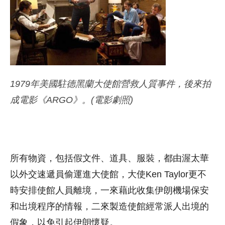
1979年美國駐德黑蘭大使館營救人質事件，後來拍
成電影《ARGO》。(電影劇照)
所有物資，包括假文件、道具、服裝，都由渥太華
以外交速遞員偷運進大使館，大使Ken Taylor更不
時安排使館人員離境，一來藉此收集伊朗機場保安
和出境程序的情報，二來製造使館經常派人出境的
假象，以免引起伊朗懷疑。