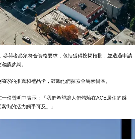
,500元，參與者必須符合資格要求，包括獲得按揭預批，並透過申請
被邀請參與。
地商家的推薦和禮品卡，鼓勵他們探索金馬素街區。
Coupland在一份聲明中表示：「我們希望讓人們體驗在ACE居住的感
馬素街的活力觸手可及。」