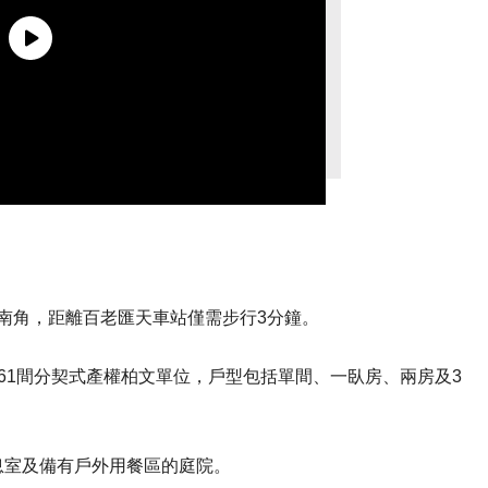
的西南角，距離百老匯天車站僅需步行3分鐘。
61間分契式產權柏文單位，戶型包括單間、一臥房、兩房及3
息室及備有戶外用餐區的庭院。