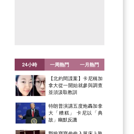
24小時
一周熱門
一月熱門
【北約間諜案】卡尼稱加
拿大從一開始就參與調查
並須汲取教訓
特朗普演講五度炮轟加拿
大「糟糕」 卡尼以「典
故」幽默反譏
野狼寶寶偷偷入屋床上熟