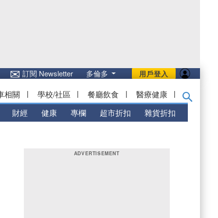
✉
訂閱 Newsletter
多倫多
用戶登入
車相關
|
學校/社區
|
餐廳飲食
|
醫療健康
|
財經
健康
專欄
超市折扣
雜貨折扣