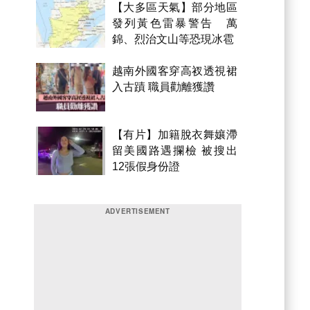
【大多區天氣】部分地區
發列黃色雷暴警告 萬
錦、烈治文山等恐現冰雹
越南外國客穿高衩透視裙
入古蹟 職員勸離獲讚
【有片】加籍脫衣舞孃滯
留美國路遇攔檢 被搜出
12張假身份證