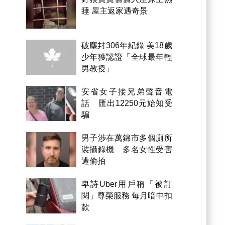
睡 屋主返家遇奇景
破塵封306年紀錄 美18歲
少年獲認證「全球最年輕
男教授」
安省女子接兄弟聲音電
話 匯出12250元始知受
騙
男子涉在萬錦市多個廁所
裝攝錄機 多名女性受害
遭偷拍
卑詩Uber用戶稱「被訂
閱」尊榮服務 每月暗中扣
款