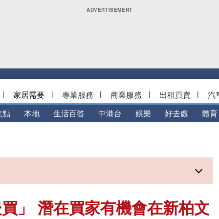
|
家居需要
|
專業服務
|
商業服務
|
出租買賣
|
汽
焦點
本地
生活百答
中港台
娛樂
好去處
體育
買」 潛在買家有機會在新柏文