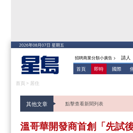
請人
招聘商業分類小廣告 >
首頁
即時
國際
首頁
>
居住
其他文章
點擊查看新聞列表
溫哥華開發商首創「先試後