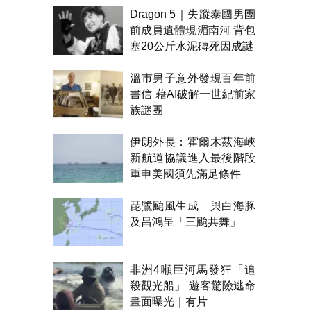
Dragon 5｜失蹤泰國男團
前成員遺體現湄南河 背包
塞20公斤水泥磚死因成謎
溫市男子意外發現百年前
書信 藉AI破解一世紀前家
族謎團
伊朗外長：霍爾木茲海峽
新航道協議進入最後階段
重申美國須先滿足條件
琵鷺颱風生成 與白海豚
及昌鴻呈「三颱共舞」
非洲4噸巨河馬發狂「追
殺觀光船」 遊客驚險逃命
畫面曝光｜有片