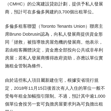
（CMHC）的公寓建設貸款計劃，提供予私人發展
商，預計可在多倫多興建約3,700個出租單位。
多倫多租客聯盟（Toronto Tenants Union）聯席主
席Bruno Dobrusin認為，向私人發展商提供資金形
同「拯救」被指導致房屋危機的發展商。他表示，
若由租客團體決定，資金應全部投向公共或非牟利
房屋；若私人發展商獲得政府資助，亦應以單位實
施租金管制為條件。
由於這些私人項目屬新建住宅，根據安省現行規
定，2018年11月15日後首次有人入住的單位一般不
受每年租金加幅指引限制。不過，預計其中逾1,000
個單位會按另一套可負擔房屋要求列為可負擔出租