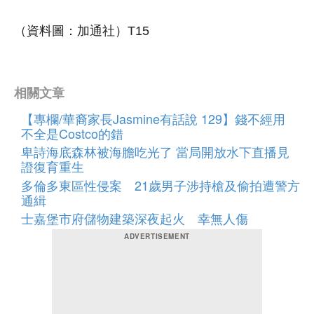
（資料圖：加通社）T15
相關文章
【專欄/華裔家長Jasmine有話說 129】錢不經用
不全是Costco的錯
卑詩海底森林被海膽吃光了 當局開放水下直播見
證復育重生
多倫多東區性侵案 21歲男子涉持槍及偷拍遭警方
通緝
士嘉堡市府儲物建築深夜起火 幸無人傷