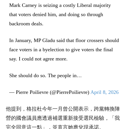
Mark Carney is seizing a costly Liberal majority
that voters denied him, and doing so through
backroom deals.
In January, MP Gladu said that floor crossers should
face voters in a byelection to give voters the final
say. I could not agree more.
She should do so. The people in…
— Pierre Poilievre (@PierrePoilievre)
April 8, 2026
他提到，格拉杜今年一月曾公開表示，跨黨轉換陣
營的國會議員應透過補選重新接受選民檢驗，「我
完全同意這一點」，並直言她應兌現承諾。