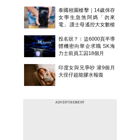
泰國校園槍擊｜14歲倖存
女學生急煞阿媽「勿來
電」 護士母遙控大女數槍
聲報警
投名狀？︱盜6000頁半導
體機密向華企求職 SK海
力士前員工囚18個月
印度女與兄爭吵 灌9個月
大侄仔超能膠水報復