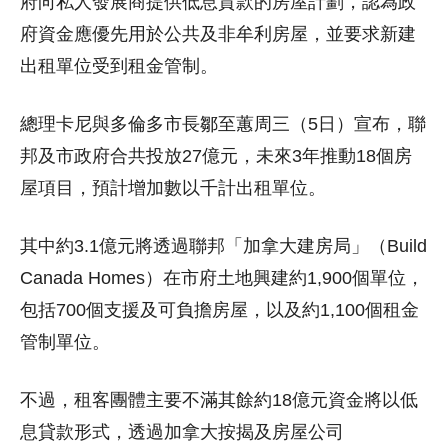
府向私人發展商提供低息貸款的房屋計劃，認為政
府資金應優先用於公共及非牟利房屋，並要求新建
出租單位受到租金管制。
總理卡尼與多倫多市長鄒至蕙周三（5日）宣布，聯
邦及市政府合共投放27億元，未來3年推動18個房
屋項目，預計增加數以千計出租單位。
其中約3.1億元將透過聯邦「加拿大建房局」（Build
Canada Homes）在市府土地興建約1,900個單位，
包括700個支援及可負擔房屋，以及約1,100個租金
管制單位。
不過，租客團體主要不滿其餘約18億元資金將以低
息貸款形式，透過加拿大按揭及房屋公司