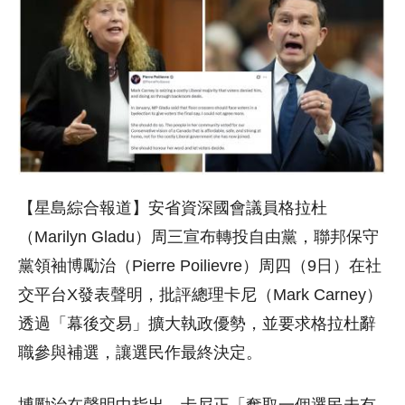
【星島綜合報道】安省資深國會議員
格拉杜
（Marilyn Gladu）周三宣布
轉投自由黨，聯邦保守
黨領袖博勵治（
Pierre Poilievre）
周四（9日）在社
交平台X發表聲明，批評總理卡尼（
Mark Carney）
透過「幕後交易」擴大執政優勢，並要求格拉杜辭
職參與補選，讓選民作最終決定。