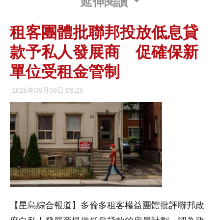
延伸閱讀
租客團體批聯邦投放低息貸
款予私人發展商 促確保新
單位受租金管制
2026年08月09日 09:26
【星島綜合報道】多倫多租客權益團體批評聯邦政