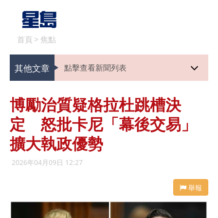
首頁
>
焦點
其他文章
點擊查看新聞列表
博勵治質疑格拉杜跳槽決
定 怒批卡尼「幕後交易」
擴大執政優勢
2026年04月09日 12:27
舉報