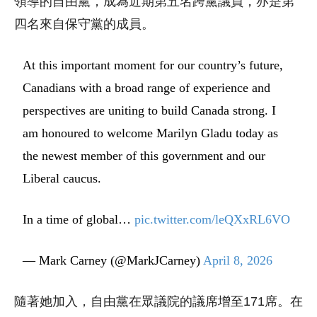
領導的自由黨，成為近期第五名跨黨議員，亦是第
四名來自保守黨的成員。
At this important moment for our country’s future,
Canadians with a broad range of experience and
perspectives are uniting to build Canada strong. I
am honoured to welcome Marilyn Gladu today as
the newest member of this government and our
Liberal caucus.
In a time of global…
pic.twitter.com/leQXxRL6VO
— Mark Carney (@MarkJCarney)
April 8, 2026
隨著她加入，自由黨在眾議院的議席增至171席。在