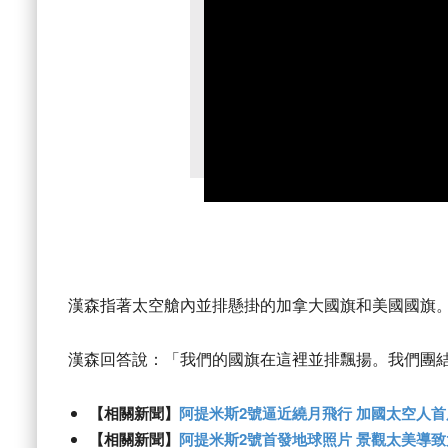
漢森指著太空艙內並排懸掛的加拿大國旗和美國國旗
漢森回答說：「我們的國旗在這裡並排飄揚。我們團
【相關新聞】
阿提米斯2號逼近繞月飛行 加國太空人
【相關新聞】
阿提米斯2號首發地球照片 景觀太美導