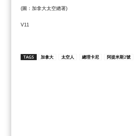
(圖：加拿大太空總署)
V11
TAGS
加拿大
太空人
總理卡尼
阿提米斯2號