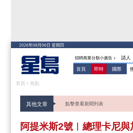
請人
招聘商業分類小廣告 >
首頁
即時
國際
首頁
>
焦點
其他文章
點擊查看新聞列表
阿提米斯2號︱總理卡尼與