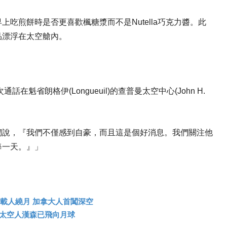
吃煎餅時是否更喜歡楓糖漿而不是Nutella巧克力醬。此
品漂浮在太空艙內。
通話在魁省朗格伊(Longueuil)的查普曼太空中心(John H.
們說，『我們不僅感到自豪，而且這是個好消息。我們關注他
每一天。』」
度載人繞月 加拿大人首闖深空
大太空人漢森已飛向月球