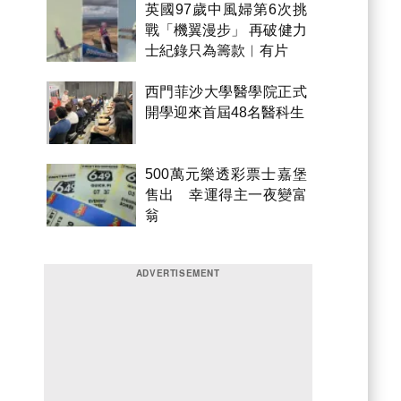
英國97歲中風婦第6次挑
戰「機翼漫步」 再破健力
士紀錄只為籌款︱有片
西門菲沙大學醫學院正式
開學迎來首屆48名醫科生
500萬元樂透彩票士嘉堡
售出 幸運得主一夜變富
翁