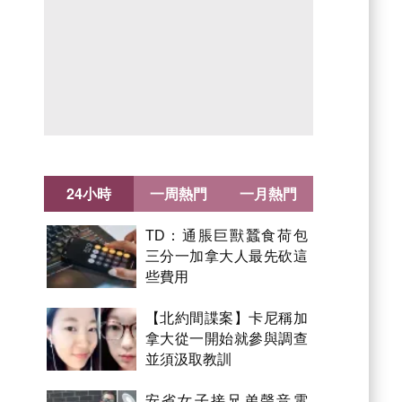
24小時
一周熱門
一月熱門
TD：通脹巨獸蠶食荷包
三分一加拿大人最先砍這
些費用
【北約間諜案】卡尼稱加
拿大從一開始就參與調查
並須汲取教訓
安省女子接兄弟聲音電