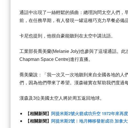
通話中出現了一絲輕鬆的插曲：總理詢問太空人們，早上
前，在任務早期，有人發現一罐這種巧克力早餐必備
卡尼也提到，他很自豪能聽到在太空中講法語。
工業部長喬美蘭(Melanie Joly)也參與了這場通話。此次
Chapman Space Centre)進行直播。
喬美蘭說：「我一次又一次地聽到來自全國各地的人
們，因為他們帶來了希望。漢森確實在幫助我們度過
漢森及3位美國太空人將於周五返回地球。
【相關新聞】
阿提米斯2號火箭成功升空 1972年來再
【相關新聞】
阿提米斯2號︱地月轉移發射成功 加拿