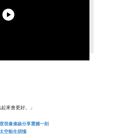
。
結起來會更好。」
首度視像連線分享震撼一刻
致太空船生煩惱