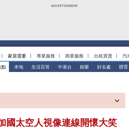
|
家居需要
|
專業服務
|
商業服務
|
出租買賣
|
汽
焦點
本地
生活百答
中港台
娛樂
好去處
體育
加國太空人視像連線開懷大笑