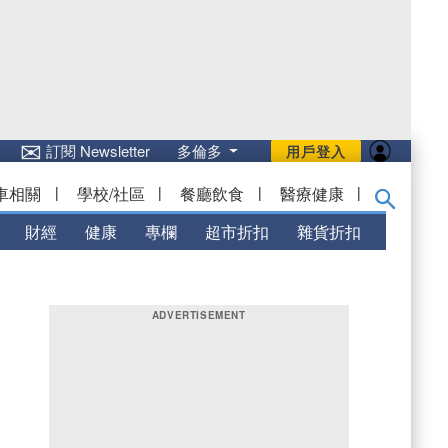
✉
訂閱 Newsletter
多倫多
用戶登入
車相關
|
學校/社區
|
餐廳飲食
|
醫療健康
|
財經
健康
專欄
超市折扣
雜貨折扣