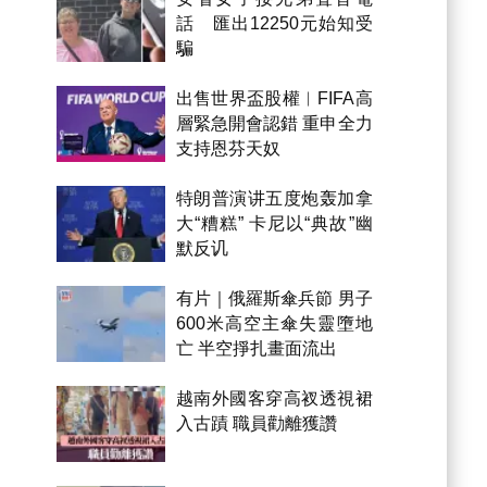
話 匯出12250元始知受
騙
出售世界盃股權︱FIFA高
層緊急開會認錯 重申全力
支持恩芬天奴
特朗普演讲五度炮轰加拿
大“糟糕” 卡尼以“典故”幽
默反讥
有片｜俄羅斯傘兵節 男子
600米高空主傘失靈墮地
亡 半空掙扎畫面流出
越南外國客穿高衩透視裙
入古蹟 職員勸離獲讚