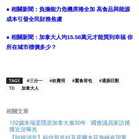
● 相關新聞：
負擔能力危機席捲全加 高食品與能源
成本引發全民財務焦慮
● 相關新聞：
加拿大人均15.58萬元才能買到幸福 你
所在城市標價多少？
TAGS
#三分一
#砍費用
#蠶食荷包
#通脹巨獸
TD
加拿大人
相關文章
102歲朱瑞棠隱居加拿大逾30年 國會議員家訪捕
獲近況曝光
【財經消息】科技股造好及霍爾木茲海峽有望重