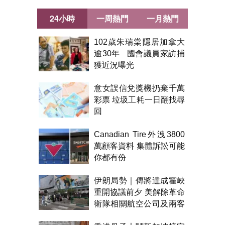
24小時
一周熱門
一月熱門
102歲朱瑞棠隱居加拿大
逾30年 國會議員家訪捕
獲近況曝光
意女誤信兌獎機扔棄千萬
彩票 垃圾工耗一日翻找尋
回
Canadian Tire外洩3800
萬顧客資料 集體訴訟可能
你都有份
伊朗局勢｜傳將達成霍峽
重開協議前夕 美解除革命
衛隊相關航空公司及兩客
機制裁