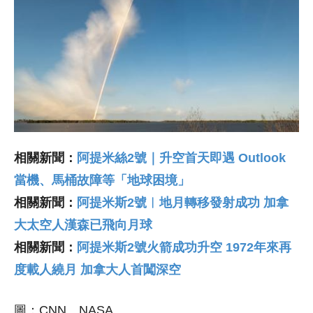
相關新聞：
阿提米絲2號｜升空首天即遇 Outlook
當機、馬桶故障等「地球困境」
相關新聞：
阿提米斯2號︱地月轉移發射成功 加拿
大太空人漢森已飛向月球
相關新聞：
阿提米斯2號火箭成功升空 1972年來再
度載人繞月 加拿大人首闖深空
圖：CNN、NASA