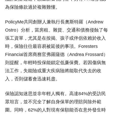
為保險條款過於複雜難懂。
PolicyMe共同創辦人兼執行長奧斯特羅（Andrew
Ostro）分析，當房租、雜貨、交通和債務侵蝕了每
張工資單，尤其是在按揭、孩子或伴侶依賴於收入
時，保險往往最容易被延後的事項。Foresters
Financial首席商務官弗羅薩德（Andrea Frossard）
則提醒，年輕時投保能鎖定低廉保費。若因傷病無
法工作，失能險或重大疾病險將能取代失去的收
入，否則儲蓄會迅速耗盡。
保險認知迷思並非年輕人獨有。高達84%的受訪民
眾坦言，並不完全了解自身保單的理賠與除外範
圍。同時，62%的人對現有保額能否在意外發生時