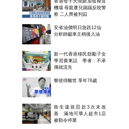
香港母子大鬧新加坡樟宜
機場 母親遭兒踢踹反咬警
察 二人齊被判囚
安省油價明日急跌12仙
分析師籲車主稍後入油
新一代香港移民鼓勵子女
學習廣東話 學者：不承
傳就流失
黎彼得離世 享年76歲
衛生違規罰款3次未改
善 滿地可華人超市1店
被勒令停業