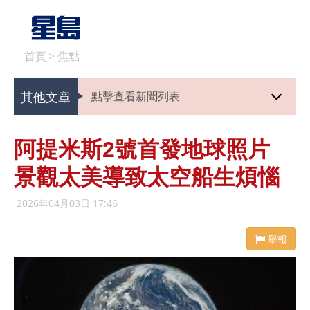
首頁
>
焦點
其他文章
點擊查看新聞列表
阿提米斯2號首發地球照片
景觀太美導致太空船生煩惱
2026年04月03日 17:46
舉報