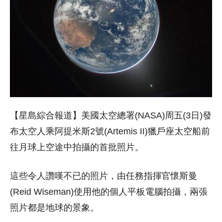
【星島綜合報道】美國太空總署(NASA)周五(3日)發
布太空人乘阿提米斯2號(Artemis II)獵戶座太空船前
往月球上空途中拍攝的首批照片。
這些令人讚嘆不已的照片，由任務指揮官懷斯曼
(Reid Wiseman)使用他的個人平板電腦拍攝，兩張
照片都是地球的景象。