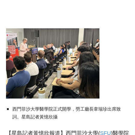
西門菲沙大學醫學院正式開學，
勞工廳長韋瑞珍出席致
詞。星島記者黃憶欣攝
【星島記者黃憶欣報道】
西門菲沙大學(
SFU
)醫學院