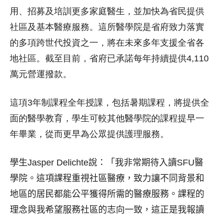
用、招募及培訓更多家庭醫生，並加快為省民提供
社區及基本醫療服務。這所醫學院是省府致力落實
的多項跨世代投資之一，將在未來多年支援全省各
地社區。截至目前，省府已承諾每年持續提供4,110
萬元營運撥款。
這項3年制課程全年授課，包括暑期課程，將提供全
面的醫學教育，學生可較其他醫學院的課程提早一
年畢業，從而更早為公眾提供護理服務。
學生
Jasper Delichte
說：「我非常期待
入讀SFU
醫
學院。這項課程重視社區醫療，
致力讓不同背景和
地區的居民都能公平獲得所需的醫療服務。
課程的
理念與我希望服務社區的志向一致，
這正是我報讀