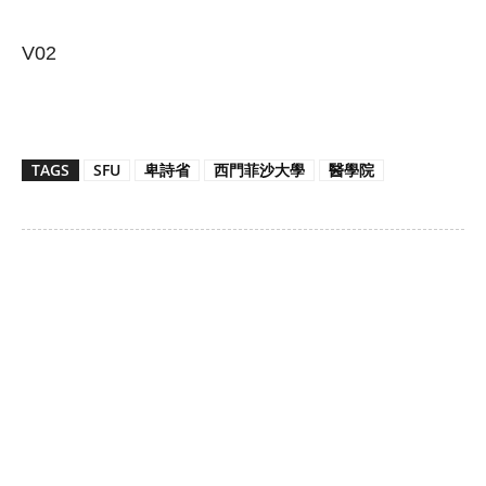
V02
TAGS
SFU
卑詩省
西門菲沙大學
醫學院