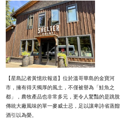
【星島記者黃憶欣報道】位於溫哥華島的金寶河
市，擁有得天獨厚的風土，不僅被譽為「鮭魚之
都」，農牧產品也非常多元，更令人驚豔的是跳脫
傳統大廠風味的
單一麥
威士忌，足以讓卑詩省蒸餾
酒引以為榮。