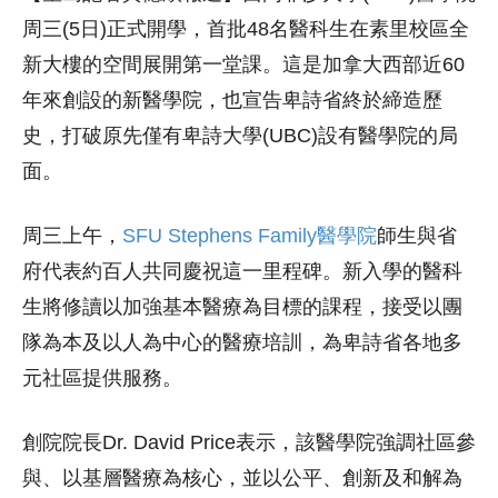
周三(5日)正式開學，首批48名醫科生在素里校區全
新大樓的空間展開第一堂課。這是加拿大西部近60
年來創設的新醫學院，也宣告卑詩省終於締造歷
史，打破原先僅有卑詩大學(UBC)設有醫學院的局
面。
周三上午，
SFU Stephens Family醫學院
師生與省
府代表約百人共同慶祝這一里程碑。新入學的醫科
生將修讀以加強基本醫療為目標的課程，接受以團
隊為本及以人為中心的醫療培訓，為卑詩省各地多
元社區提供服務。
創院院長Dr. David Price表示，該醫學院強調社區參
與、以基層醫療為核心，並以公平、創新及和解為