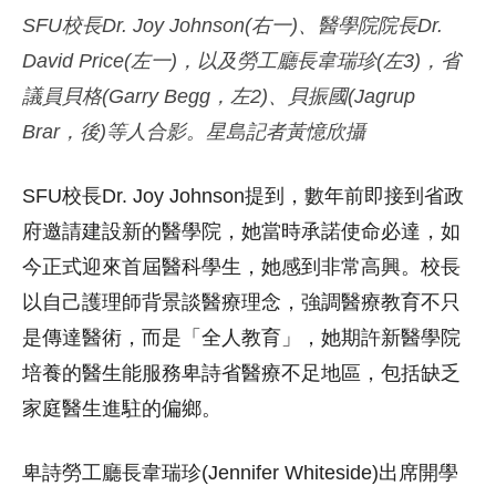
SFU校長Dr. Joy Johnson(右一)、醫學院院長
Dr.
David Price(左一)，以及勞工廳長韋瑞珍(左3)，省
議員貝格(Garry Begg，左2)、貝振國(Jagrup
Brar，後)等人合影。星島記者黃憶欣攝
SFU校長Dr. Joy Johnson提到，數年前即接到省政
府邀請建設新的醫學院，她當時承諾使命必達，如
今正式迎來首屆醫科學生，她感到非常高興。校長
以自己護理師背景談醫療理念，強調醫療教育不只
是傳達醫術，而是「全人教育」，她期許新醫學院
培養的醫生能服務卑詩省醫療不足地區，包括缺乏
家庭醫生進駐的偏鄉。
卑詩勞工廳長韋瑞珍(Jennifer Whiteside)出席開學