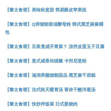
【黎太食谱】美味秋意甜 简易酥皮苹果批
【黎太食谱】Q弹烟韧毋须酵母粉 韩式黑芝麻麻糬
包
【黎太食谱】豆浆煮成开胃菜？ 凉拌皮蛋玉子豆腐
【黎太食谱】意式咸香丝绒酱 卡邦尼意粉
【黎太食谱】滋润养颜烟韧甜品 黑芝麻千层糕
【黎太食谱】法式秋天暖胃汤 香浓干酪洋葱汤
【黎太食谱】快炒拌饭菜 日式姜烧肉