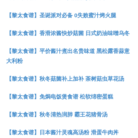
【黎太食谱】圣诞派对必备 0失败蜜汁烤火腿
【黎太食谱】香滑浓酱快炒菇菌 日式奶油味噌乌冬
【黎太食谱】平价酱汁煮出名贵味道 黑松露香蒜意
大利粉
【黎太食谱】秋冬菇菌补上加补 茶树菇虫草花汤
【黎太食谱】免焗电饭煲食谱 松软绵密蛋糕
【黎太食谱】秋冬清热润肺 霸王花猪骨汤
【黎太食谱】日本酱汁灵魂高汤粉 滑蛋牛肉丼