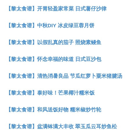
【黎太食谱】开胃轻盈家常菜 日式薯仔沙律
【黎太食谱】中秋DIY 冰皮绿豆蓉月饼
【黎太食谱】以假乱真的茄子 照烧素鳗鱼
【黎太食谱】怀念幸福的味道 日式豆沙包
【黎太食谱】清热消暑良品 节瓜红萝卜粟米猪腱汤
【黎太食谱】泰好味！芒果椰汁糯米饭
【黎太食谱】和风送饭好物 糯米椒炒竹轮
【黎太食谱】盆满钵满大丰收 翠玉瓜云耳炒鱼松