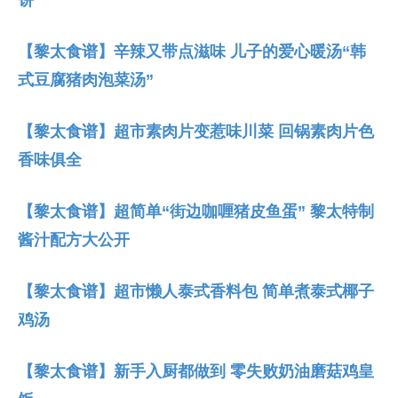
【黎太食谱】辛辣又带点滋味 儿子的爱心暖汤“韩
式豆腐猪肉泡菜汤”
【黎太食谱】超市素肉片变惹味川菜 回锅素肉片色
香味俱全
【黎太食谱】超简单“街边咖喱猪皮鱼蛋” 黎太特制
酱汁配方大公开
【黎太食谱】超市懒人泰式香料包 简单煮泰式椰子
鸡汤
【黎太食谱】新手入厨都做到 零失败奶油磨菇鸡皇