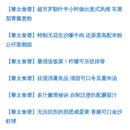
【黎太食谱】超市罗勒叶半小时做出意式风情 车厘
茄青酱意粉
【黎太食谱】特制无花生沙嗲牛肉 还原度高配米粉
公仔面都掂
【黎太食谱】最强送饭菜！柠檬可乐炆排骨
【黎太食谱】祛湿消暑良品 清甜可口冬瓜薏米汤
【黎太食谱】多汁嫩滑秘诀 自制汉堡扒配蘑菇汁
【黎太食谱】无法抗拒的邪恶咸蛋黄 香脆可口金沙
虾球