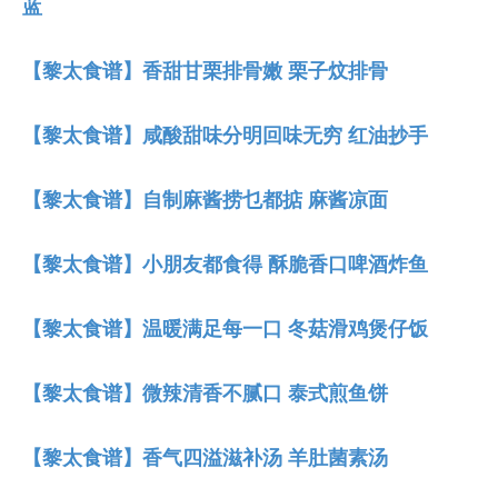
蓝
【黎太食谱】香甜甘栗排骨嫩 栗子炆排骨
【黎太食谱】咸酸甜味分明回味无穷 红油抄手
【黎太食谱】自制麻酱捞乜都掂 麻酱凉面
【黎太食谱】小朋友都食得 酥脆香口啤酒炸鱼
【黎太食谱】温暖满足每一口 冬菇滑鸡煲仔饭
【黎太食谱】微辣清香不腻口 泰式煎鱼饼
【黎太食谱】香气四溢滋补汤 羊肚菌素汤