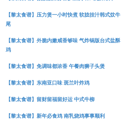
【黎太食谱】压力煲一小时快煮 软腍挂汁韩式炆牛
尾
【黎太食谱】外脆内嫩咸香够味 气炸锅版台式盐酥
鸡
【黎太食谱】免调味都浓香 午餐肉狮子头煲
【黎太食谱】东南亚口味 斑兰叶炸鸡
【黎太食谱】留财留福留好运 中式牛柳
【黎太食谱】新年必食鸡 南乳烧鸡事事顺利