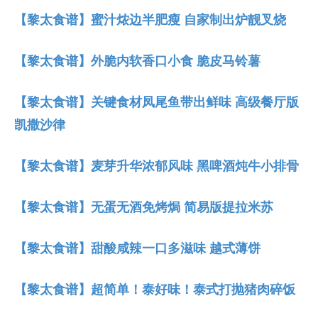
【黎太食谱】蜜汁㶶边半肥瘦 自家制出炉靓叉烧
【黎太食谱】外脆内软香口小食 脆皮马铃薯
【黎太食谱】关键食材凤尾鱼带出鲜味 高级餐厅版
凯撒沙律
【黎太食谱】麦芽升华浓郁风味 黑啤酒炖牛小排骨
【黎太食谱】无蛋无酒免烤焗 简易版提拉米苏
【黎太食谱】甜酸咸辣一口多滋味 越式薄饼
【黎太食谱】超简单！泰好味！泰式打抛猪肉碎饭