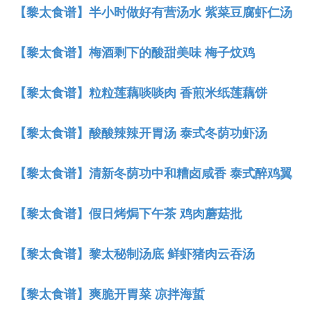
【黎太食谱】半小时做好有营汤水 紫菜豆腐虾仁汤
【黎太食谱】梅酒剩下的酸甜美味 梅子炆鸡
【黎太食谱】粒粒莲藕啖啖肉 香煎米纸莲藕饼
【黎太食谱】酸酸辣辣开胃汤 泰式冬荫功虾汤
【黎太食谱】清新冬荫功中和糟卤咸香 泰式醉鸡翼
【黎太食谱】假日烤焗下午茶 鸡肉蘑菇批
【黎太食谱】黎太秘制汤底 鲜虾猪肉云吞汤
【黎太食谱】爽脆开胃菜 凉拌海蜇