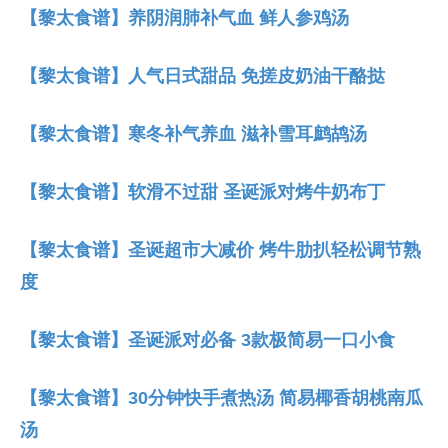
【黎太食谱】养阴润肺补气血 鲜人参鸡汤
【黎太食谱】人气日式甜品 免搓皮奶油干酪挞
【黎太食谱】寒冬补气养血 滋补雪耳鹧鸪汤
【黎太食谱】软滑不过甜 圣诞派对烤牛奶布丁
【黎太食谱】圣诞超市大减价 烤牛肋扒轻松调节熟
度
【黎太食谱】圣诞派对必备 3款极简易一口小食
【黎太食谱】30分钟快手煮热汤 简易椰香胡桃南瓜
汤