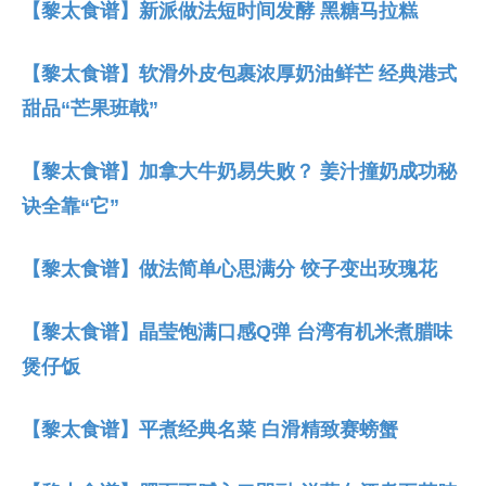
【黎太食谱】新派做法短时间发酵 黑糖马拉糕
【黎太食谱】软滑外皮包裹浓厚奶油鲜芒 经典港式
甜品“芒果班戟”
【黎太食谱】加拿大牛奶易失败？ 姜汁撞奶成功秘
诀全靠“它”
【黎太食谱】做法简单心思满分 饺子变出玫瑰花
【黎太食谱】晶莹饱满口感Q弹 台湾有机米煮腊味
煲仔饭
【黎太食谱】平煮经典名菜 白滑精致赛螃蟹