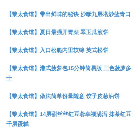
【黎太食谱】带出鲜味的秘诀 沙嗲九层塔炒蓝青口
【黎太食谱】夏日最强开胃菜 翠玉瓜煎饼
【黎太食谱】入口松脆内里软绵 英式松饼
【黎太食谱】港式菠萝包15分钟简易版 三色菠萝多
士
【黎太食谱】做法简单份量随意 饺子皮葱油饼
【黎太食谱】14层甜丝丝红豆蓉幸福满泻 抹茶红豆
千层蛋糕