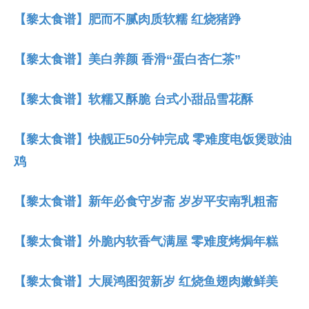
【黎太食谱】肥而不腻肉质软糯 红烧猪踭
【黎太食谱】美白养颜 香滑“蛋白杏仁茶”
【黎太食谱】软糯又酥脆 台式小甜品雪花酥
【黎太食谱】快靓正50分钟完成 零难度电饭煲豉油
鸡
【黎太食谱】新年必食守岁斋 岁岁平安南乳粗斋
【黎太食谱】外脆内软香气满屋 零难度烤焗年糕
【黎太食谱】大展鸿图贺新岁 红烧鱼翅肉嫩鲜美