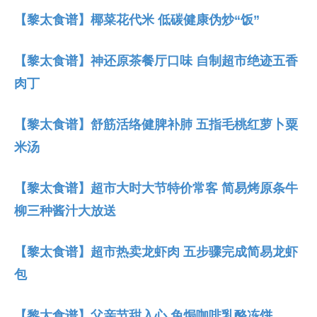
【黎太食谱】椰菜花代米 低碳健康伪炒“饭”
【黎太食谱】神还原茶餐厅口味 自制超市绝迹五香
肉丁
【黎太食谱】舒筋活络健脾补肺 五指毛桃红萝卜粟
米汤
【黎太食谱】超市大时大节特价常客 简易烤原条牛
柳三种酱汁大放送
【黎太食谱】超市热卖龙虾肉 五步骤完成简易龙虾
包
【黎太食谱】父亲节甜入心 免焗咖啡乳酪冻饼