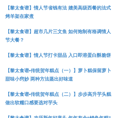
【黎太食谱】情人节省钱有法 媲美高级西餐的法式
烤羊架在家煮
【黎太食谱】超市几片三文鱼 如何炮制有格调情人
节大餐？
【黎太食谱】情人节打卡甜品 入口即溶蛋白酥脆饼
【黎太食谱•传统贺年糕点（一）】萝卜糕保留萝卜
甜味小窍妙 两种方法蒸出好味道
【黎太食谱•传统贺年糕点（二）】步步高升芋头糕
做出软糯口感要选对芋头
【黎太食谱】农历新年好意头 年年有余“鲤鱼年糕”