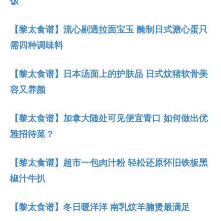
饭
【黎太食谱】流心剔透拉面宝玉 醃制日式溏心蛋只
需四种调味料
【黎太食谱】日本汤面上的护肤品 日式炆猪软骨美
容又养颜
【黎太食谱】加拿大随处可见便宜青口 如何做出优
雅招待菜？
【黎太食谱】超市一包肉汁粉 轻松还原怀旧铁板黑
椒汁牛扒
【黎太食谱】冬日暖洋洋 南乳炆羊腩煲最满足