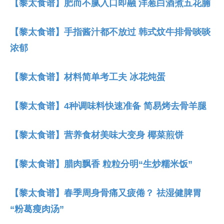
【黎太食谱】肥而不腻入口即融 洋葱白酒煮五花腩
【黎太食谱】手指酱汁都不放过 韩式炆牛排骨啖啖
浓郁
【黎太食谱】材料简单考工夫 冰花炖蛋
【黎太食谱】4种调味料快速准备 简易烤去骨羊腿
【黎太食谱】营养食材美味大变身 椰菜煎饼
【黎太食谱】腊肉飘香 粒粒分明“生炒糯米饭”
【黎太食谱】春季周身骨痛又疲倦？ 祛湿健脾胃
“粉葛瘦肉汤”