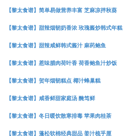
【黎太食谱】简单易做营养丰富 芝麻凉拌秋葵
【黎太食谱】甜辣烟韧奶香浓 玫瑰酱炒韩式年糕
【黎太食谱】甜辣咸鲜韩式酱汁 麻药鲍鱼
【黎太食谱】惹味腊肉荷叶香 荷香鲍鱼汁炒饭
【黎太食谱】贺年烟韧糕点 椰汁蜂巢糕
【黎太食谱】咸香鲜甜家庭汤 醃笃鲜
【黎太食谱】冬日暖饮散寒排毒 苹果肉桂茶
【黎太食谱】蓬松软棉经典甜品 姜汁梳乎厘