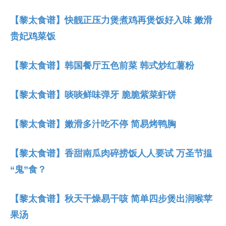
【黎太食谱】快靓正压力煲煮鸡再煲饭好入味 嫩滑
贵妃鸡菜饭
【黎太食谱】韩国餐厅五色前菜 韩式炒红薯粉
【黎太食谱】啖啖鲜味弹牙 脆脆紫菜虾饼
【黎太食谱】嫩滑多汁吃不停 简易烤鸭胸
【黎太食谱】香甜南瓜肉碎捞饭人人要试 万圣节揾
“鬼”食？
【黎太食谱】秋天干燥易干咳 简单四步煲出润喉苹
果汤