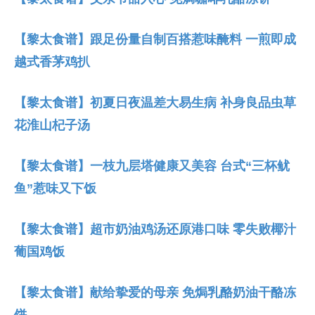
【黎太食谱】跟足份量自制百搭惹味醃料 一煎即成
越式香茅鸡扒
【黎太食谱】初夏日夜温差大易生病 补身良品虫草
花淮山杞子汤
【黎太食谱】一枝九层塔健康又美容 台式“三杯鱿
鱼”惹味又下饭
【黎太食谱】超市奶油鸡汤还原港口味 零失败椰汁
葡国鸡饭
【黎太食谱】献给挚爱的母亲 免焗乳酪奶油干酪冻
饼