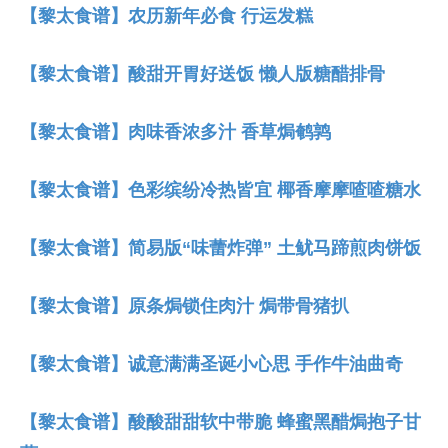
【黎太食谱】农历新年必食 行运发糕
【黎太食谱】酸甜开胃好送饭 懒人版糖醋排骨
【黎太食谱】肉味香浓多汁 香草焗鹌鹑
【黎太食谱】色彩缤纷冷热皆宜 椰香摩摩喳喳糖水
【黎太食谱】简易版“味蕾炸弹” 土鱿马蹄煎肉饼饭
【黎太食谱】原条焗锁住肉汁 焗带骨猪扒
【黎太食谱】诚意满满圣诞小心思 手作牛油曲奇
【黎太食谱】酸酸甜甜软中带脆 蜂蜜黑醋焗抱子甘