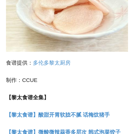
食谱提供：
多伦多黎太厨房
制作：CCUE
【黎太食谱全集】
【黎太食谱】酸甜开胃软腍不腻 话梅炆猪手
【黎太食谱】微酸微辣蒜香多层次 韩式泡菜饺子