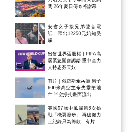
閉 26年夏日傳奇將謝幕
安省女子接兄弟聲音電
話 匯出12250元始知受
騙
出售世界盃股權︱FIFA高
層緊急開會認錯 重申全力
支持恩芬天奴
有片｜俄羅斯傘兵節 男子
600米高空主傘失靈墮地
亡 半空掙扎畫面流出
英國97歲中風婦第6次挑
戰「機翼漫步」 再破健力
士紀錄只為籌款︱有片