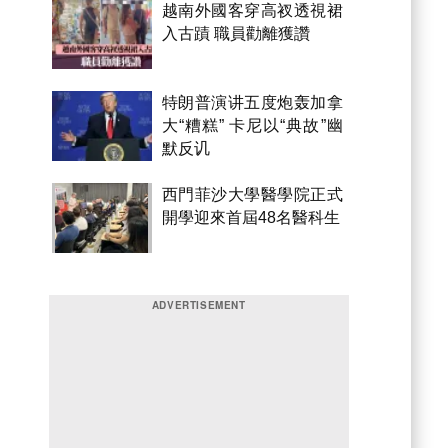
越南外國客穿高衩透視裙
入古蹟 職員勸離獲讚
特朗普演讲五度炮轰加拿
大“糟糕” 卡尼以“典故”幽
默反讥
西門菲沙大學醫學院正式
開學迎來首屆48名醫科生