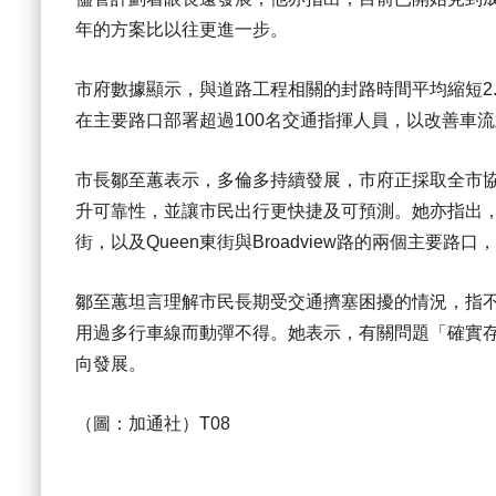
年的方案比以往更進一步。
市府數據顯示，與道路工程相關的封路時間平均縮短2
在主要路口部署超過100名交通指揮人員，以改善車
市長
鄒至蕙
表示，多倫多持續發展，市府正採取全市
升可靠性，並讓市民出行更快捷及可預測。她亦指出，市府
街，以及Queen東街與Broadview路的兩個主要
鄒至蕙
坦言理解市民長期受交通擠塞困擾的情況，指
用過多行車線而動彈不得。她表示，有關問題「確實
向發展。
（圖：加通社）T08