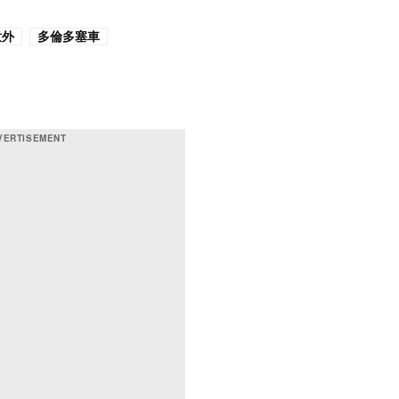
意外
多倫多塞車