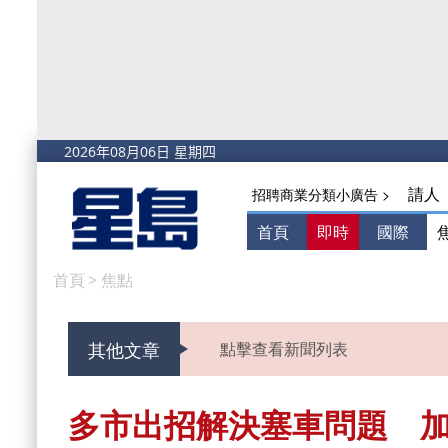
請人
招聘商業分類小廣告 >
首頁
即時
國際
首頁
>
焦點
其他文章
點擊查看新聞列表
多市出招解決塞車問題 