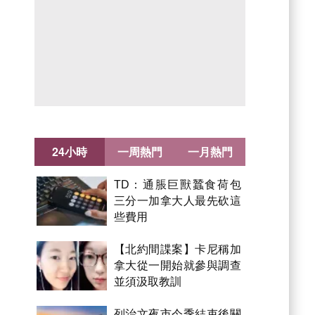
24小時
一周熱門
一月熱門
TD：通脹巨獸蠶食荷包
三分一加拿大人最先砍這
些費用
【北約間諜案】卡尼稱加
拿大從一開始就參與調查
並須汲取教訓
列治文夜市今季結束後關