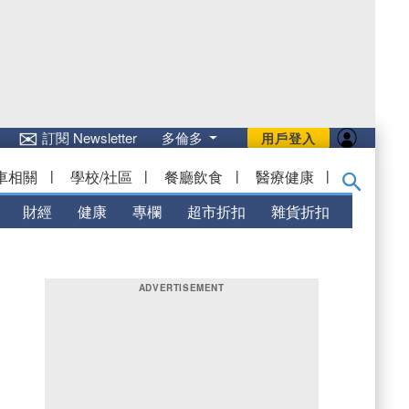
✉
訂閱 Newsletter
多倫多
用戶登入
車相關
|
學校/社區
|
餐廳飲食
|
醫療健康
|
財經
健康
專欄
超市折扣
雜貨折扣