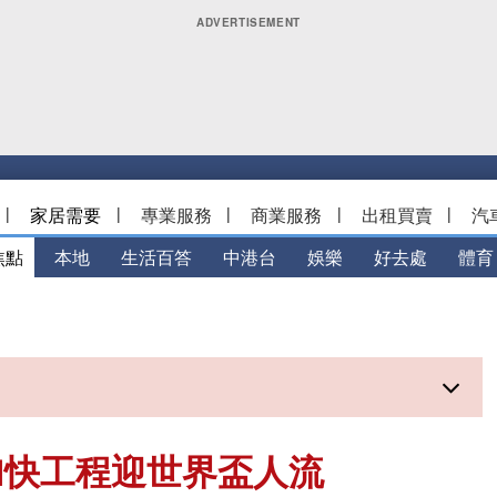
|
家居需要
|
專業服務
|
商業服務
|
出租買賣
|
汽
焦點
本地
生活百答
中港台
娛樂
好去處
體育
加快工程迎世界盃人流