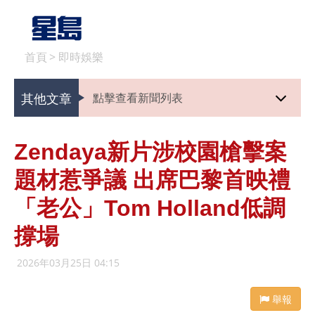
首頁
>
即時娛樂
其他文章
點擊查看新聞列表
Zendaya新片涉校園槍擊案
題材惹爭議 出席巴黎首映禮
「老公」Tom Holland低調
撐場
2026年03月25日 04:15
舉報