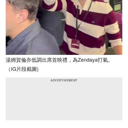
湯姆賀倫亦低調出席首映禮，為Zendaya打氣。
（IG片段截圖)