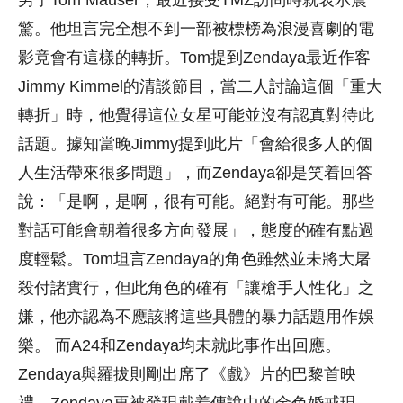
男子Tom Mauser，最近接受TMZ訪問時就表示震
驚。他坦言完全想不到一部被標榜為浪漫喜劇的電
影竟會有這樣的轉折。Tom提到Zendaya最近作客
Jimmy Kimmel的清談節目，當二人討論這個「重大
轉折」時，他覺得這位女星可能並沒有認真對待此
話題。據知當晚Jimmy提到此片「會給很多人的個
人生活帶來很多問題」，而Zendaya卻是笑着回答
說：「是啊，是啊，很有可能。絕對有可能。那些
對話可能會朝着很多方向發展」，態度的確有點過
度輕鬆。Tom坦言Zendaya的角色雖然並未將大屠
殺付諸實行，但此角色的確有「讓槍手人性化」之
嫌，他亦認為不應該將這些具體的暴力話題用作娛
樂。 而A24和Zendaya均未就此事作出回應。
Zendaya與羅拔則剛出席了《戲》片的巴黎首映