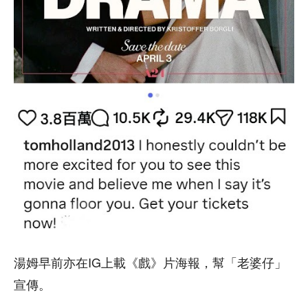
湯姆早前亦在IG上載《戲》片海報，幫「老婆仔」
宣傳。