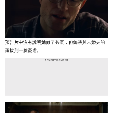
預告片中沒有說明她做了甚麼，但飾演其未婚夫的
羅拔則一臉憂慮。