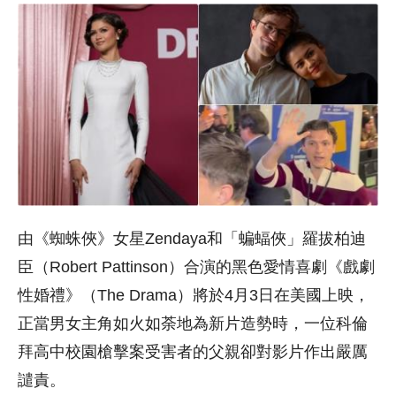
由《蜘蛛俠》女星Zendaya和「蝙蝠俠」羅拔柏迪
臣（Robert Pattinson）合演的黑色愛情喜劇《戲劇
性婚禮》（The Drama）將於4月3日在美國上映，
正當男女主角如火如荼地為新片造勢時，一位科倫
拜高中校園槍擊案受害者的父親卻對影片作出嚴厲
譴責。