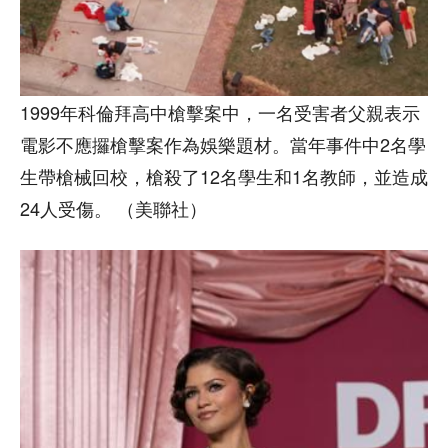
1999年科倫拜高中槍擊案中，一名受害者父親表示
電影不應攞槍擊案作為娛樂題材。當年事件中2名學
生帶槍械回校，槍殺了12名學生和1名教師，並造成
24人受傷。 （美聯社）