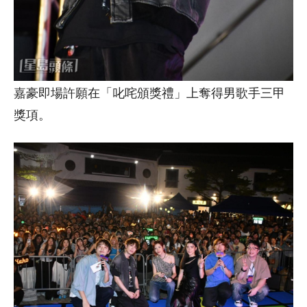
嘉豪即場許願在「叱咤頒獎禮」上奪得男歌手三甲
獎項。