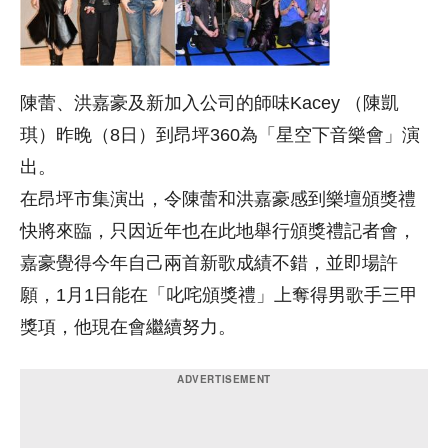
陳蕾、洪嘉豪及新加入公司的師味Kacey （陳凱
琪）昨晚（8日）到昂坪360為「星空下音樂會」演
出。
在昂坪市集演出，令陳蕾和洪嘉豪感到樂壇頒獎禮
快將來臨，只因近年也在此地舉行頒獎禮記者會，
嘉豪覺得今年自己兩首新歌成績不錯，並即場許
願，1月1日能在「叱咤頒獎禮」上奪得男歌手三甲
獎項，他現在會繼續努力。