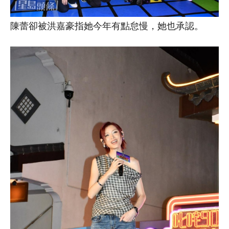
陳蕾卻被洪嘉豪指她今年有點怠慢，她也承認。