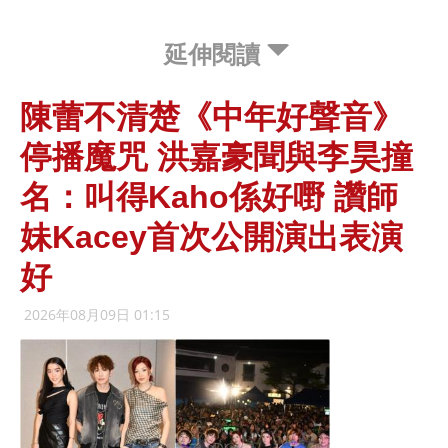
延伸閱讀
陳蕾不清楚《中年好聲音》
停播魔咒 洪嘉豪聞與李昊撞
名：叫得Kaho係好嘢 讚師
妹Kacey首次公開演出表演
好
2026年08月09日 01:15