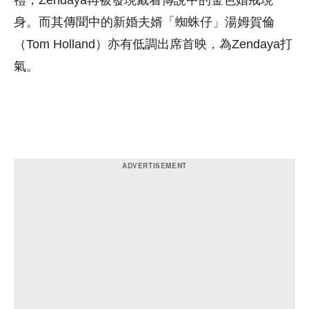
禮，Zendaya再被發現戴着傳說中的金色婚戒現
身。而其傳聞中的新婚夫婿「蜘蛛仔」湯姆賀倫
（Tom Holland）亦有低調出席首映，為Zendaya打
氣。