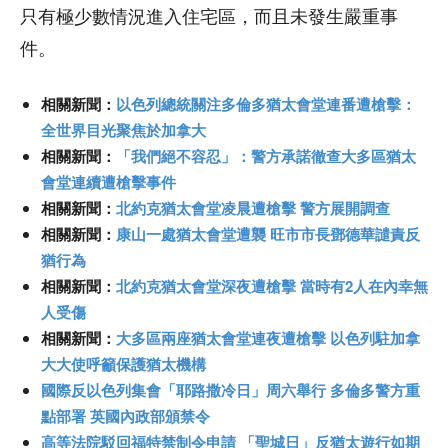
只有極少數情況進入住宅區，而且未發生嚴重事
件。
相關新聞：
以色列總統關注多倫多猶太會堂連番遭槍擊：
全世界目光聚焦於加拿大
相關新聞：
「我們絕不容忍」：警方承諾徹查大多區猶太
會堂連續遭槍擊事件
相關新聞：
北約克猶太會堂凌晨遭槍擊 警方展開調查
相關新聞：
康山一處猶太會堂遭襲 旺市市長鄧德華譴責反
猶行為
相關新聞：
北約克猶太會堂深夜遭槍擊 當時有2人在內幸無
人受傷
相關新聞：
大多區兩座猶太會堂連夜遭槍擊 以色列駐加拿
大大使呼籲保護猶太機構
國際反以色列集會「耶路撒冷日」周六舉行 多倫多警方重
點部署 英國內政部頒禁令
高等法院駁回福特禁制令申請 「聖城日」反猶太遊行如期