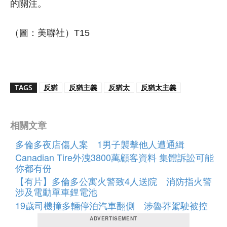
的關注。
（圖：美聯社）T15
TAGS
反猶
反猶主義
反猶太
反猶太主義
相關文章
多倫多夜店傷人案 1男子襲擊他人遭通緝
Canadian Tire外洩3800萬顧客資料 集體訴訟可能
你都有份
【有片】多倫多公寓火警致4人送院 消防指火警
涉及電動單車鋰電池
19歲司機撞多輛停泊汽車翻側 涉魯莽駕駛被控