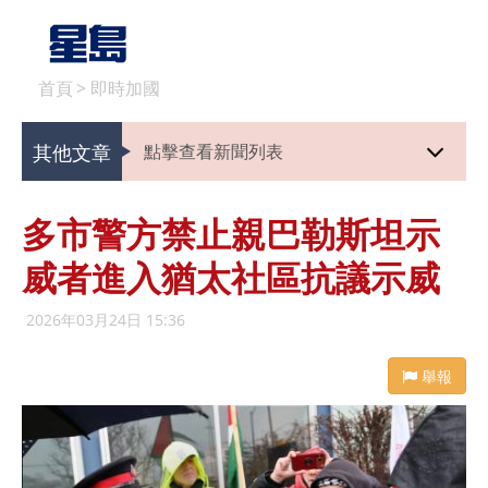
首頁
>
即時加國
其他文章
點擊查看新聞列表
多市警方禁止親巴勒斯坦示
威者進入猶太社區抗議示威
2026年03月24日 15:36
舉報