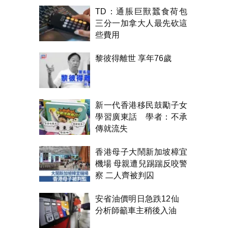
TD：通脹巨獸蠶食荷包
三分一加拿大人最先砍這
些費用
黎彼得離世 享年76歲
新一代香港移民鼓勵子女
學習廣東話 學者：不承
傳就流失
香港母子大鬧新加坡樟宜
機場 母親遭兒踢踹反咬警
察 二人齊被判囚
安省油價明日急跌12仙
分析師籲車主稍後入油