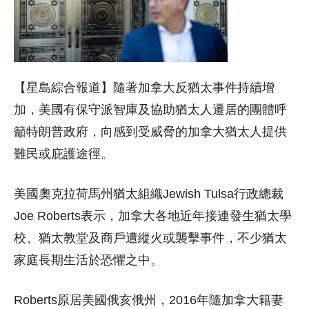
【星島綜合報道】隨著加拿大反猶太事件持續增
加，美國有保守派智庫及協助猶太人遷居的團體呼
籲特朗普政府，向感到受威脅的加拿大猶太人提供
難民或庇護途徑。
美國奧克拉荷馬州猶太組織Jewish Tulsa行政總裁
Joe Roberts表示，加拿大各地近年接連發生猶太學
校、猶太教堂及商戶遭縱火或襲擊事件，不少猶太
家庭長期生活於恐懼之中。
Roberts原居美國俄亥俄州，2016年隨加拿大籍妻