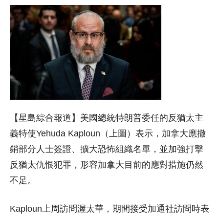
【星島綜合報道】美國總統特朗普委任的反猶太主
義特使Yehuda Kaploun（上圖）表示，加拿大應撤
銷部分人士簽證、擴大恐怖組織名單，並加強打擊
反猶太仇恨犯罪，形容加拿大目前的應對措施仍然
不足。
Kaploun上周訪問渥太華，期間接受加通社訪問時表