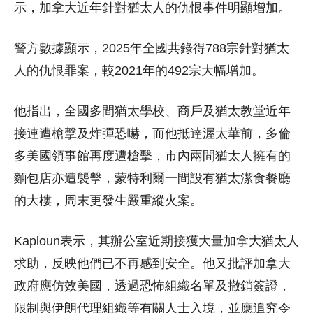
示，加拿大近年針對猶太人的仇恨事件明顯增加。
警方數據顯示，2025年全國共錄得788宗針對猶太
人的仇恨罪案，較2021年的492宗大幅增加。
他指出，全國多間猶太學校、商戶及猶太教堂近年
接連遭槍擊及炸彈恐嚇，而他抵達渥太華前，多倫
多美國領事館再度遭槍擊，市內兩間猶太人擁有的
麵包店亦遭襲擊，蒙特利爾一間設有猶太潔食餐廳
的大樓，周末更發生嚴重縱火案。
Kaploun表示，其辦公室近期接獲大量加拿大猶太人
求助，反映他們已不再感到安全。他又批評加拿大
政府應仿效美國，透過恐怖組織名單及撤銷簽證，
限制與伊朗代理組織等有關人士入境，並應追究令