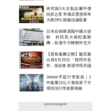
研究揭3大豆製品屬平價
抗癌之星 常喝豆漿患癌率
大降28% 附最佳攝取量
日本自衛隊員闖中國大使
館 村田晃大揭犯案動
機：欲逼中方轉變外交方
針
【星島集團主辦】鄒至蕙
出席8月20日「我問市長
答」座談會 歡迎市民共議
市政
Jetstar手提行李新規｜1
件最重10公斤塞前座下方
用頭頂行李架要俾錢