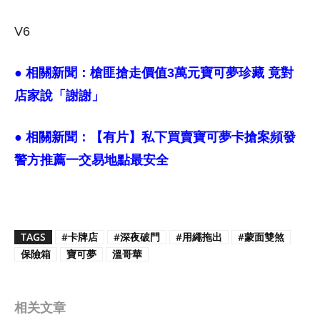
V6
● 相關新聞：
槍匪搶走價值3萬元寶可夢珍藏 竟對
店家說「謝謝」
● 相關新聞：
【有片】私下買賣寶可夢卡搶案頻發
警方推薦一交易地點最安全
TAGS
#卡牌店
#深夜破門
#用繩拖出
#蒙面雙煞
保險箱
寶可夢
溫哥華
相关文章