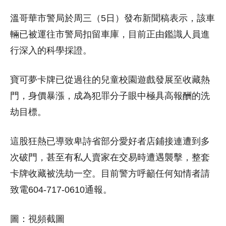
溫哥華市警局於周三（5日）發布新聞稿表示，該車
輛已被運往市警局扣留車庫，目前正由鑑識人員進
行深入的科學採證。
寶可夢卡牌已從過往的兒童校園遊戲發展至收藏熱
門，身價暴漲，成為犯罪分子眼中極具高報酬的洗
劫目標。
這股狂熱已導致卑詩省部分愛好者店鋪接連遭到多
次破門，甚至有私人賣家在交易時遭遇襲擊，整套
卡牌收藏被洗劫一空。目前警方呼籲任何知情者請
致電604-717-0610通報。
圖：視頻截圖