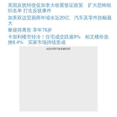
美国反犹特使促加拿大收紧签证政策 扩大恐怖组
织名单 打击反犹事件
加美双边贸易两年缩水近20亿 汽车及零件跌幅最
大
黎彼得离世 享年76岁
卡加利楼市转冷！住宅成交跌逾9% 柏文楼价急
挫8.4% 买家市场持续形成