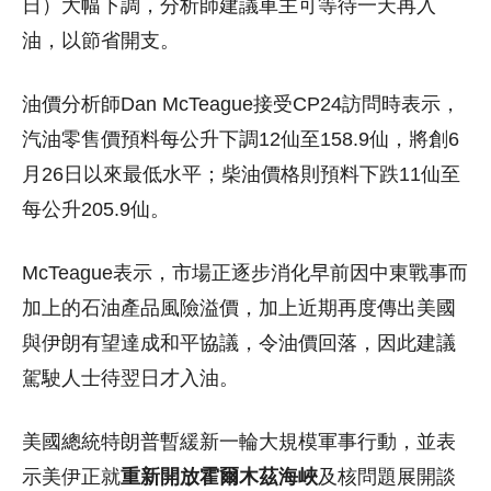
日）大幅下調，分析師建議車主可等待一天再入
油，以節省開支。
油價分析師Dan McTeague接受CP24訪問時表示，
汽油零售價預料每公升下調12仙至158.9仙，將創6
月26日以來最低水平；柴油價格則預料下跌11仙至
每公升205.9仙。
McTeague表示，市場正逐步消化早前因中東戰事而
加上的石油產品風險溢價，加上近期再度傳出美國
與伊朗有望達成和平協議，令油價回落，因此建議
駕駛人士待翌日才入油。
美國總統特朗普暫緩新一輪大規模軍事行動，並表
示美伊正就
重新開放霍爾木茲海峽
及核問題展開談