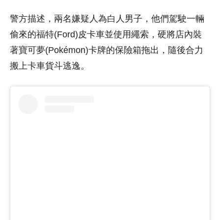
警方描述，兩名嫌疑人為白人男子，他們駕駛一輛
偷來的福特(Ford)皮卡車並使用繩索，硬將店內裝
著寶可夢(Pokémon)卡牌的保險箱拖出，隨後合力
搬上卡車貨斗逃逸。