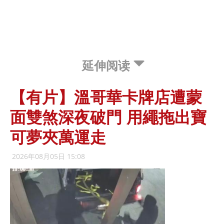
延伸阅读
【有片】溫哥華卡牌店遭蒙
面雙煞深夜破門 用繩拖出寶
可夢夾萬運走
2026年08月05日 15:08