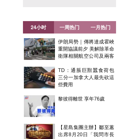
24小时
一周热门
一月热门
伊朗局勢｜傳將達成霍峽
重開協議前夕 美解除革命
衛隊相關航空公司及兩客
機制裁
TD：通脹巨獸蠶食荷包
三分一加拿大人最先砍這
些費用
黎彼得離世 享年76歲
【星島集團主辦】鄒至蕙
出席8月20日「我問市長