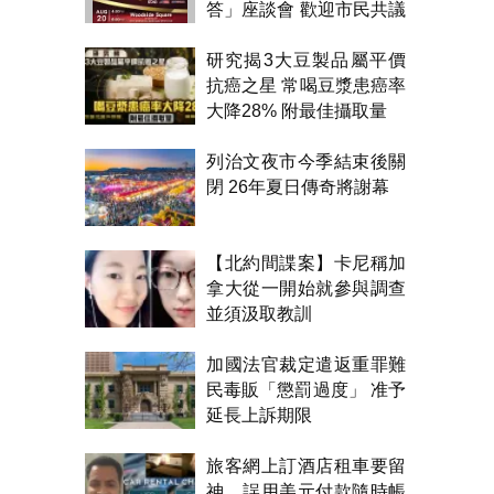
答」座談會 歡迎市民共議
市政
研究揭3大豆製品屬平價
抗癌之星 常喝豆漿患癌率
大降28% 附最佳攝取量
列治文夜市今季結束後關
閉 26年夏日傳奇將謝幕
【北約間諜案】卡尼稱加
拿大從一開始就參與調查
並須汲取教訓
加國法官裁定遣返重罪難
民毒販「懲罰過度」 准予
延長上訴期限
旅客網上訂酒店租車要留
神 誤用美元付款隨時帳