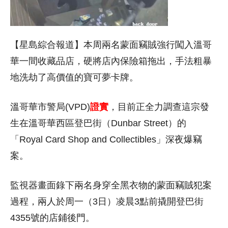
【星島綜合報道】本周兩名蒙面竊賊強行闖入溫哥
華一間收藏品店，硬將店內保險箱拖出，手法粗暴
地洗劫了高價值的寶可夢卡牌。
溫哥華市警局(VPD)
證實
，目前正全力調查這宗發
生在溫哥華西區登巴街（Dunbar Street）的
「Royal Card Shop and Collectibles」深夜爆竊
案。
監視器畫面錄下兩名身穿全黑衣物的蒙面竊賊犯案
過程，兩人於周一（3日）凌晨3點前撬開登巴街
4355號的店鋪後門。