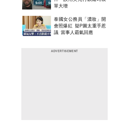
單大增
泰國女公務員「濃妝」開
會照爆紅 疑P圖太重手惹
議 當事人霸氣回應