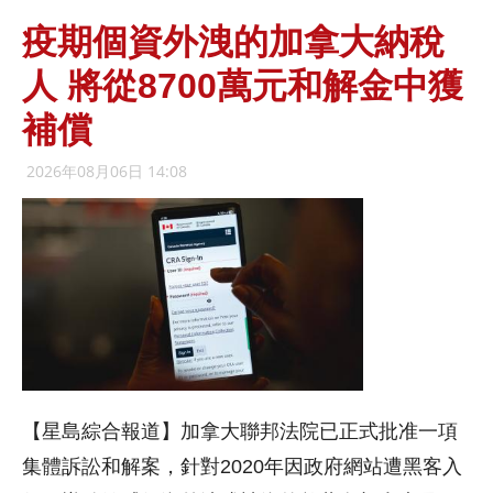
疫期個資外洩的加拿大納稅
人 將從8700萬元和解金中獲
補償
2026年08月06日 14:08
【星島綜合報道】加拿大聯邦法院已正式批准一項
集體訴訟和解案，針對2020年因政府網站遭黑客入