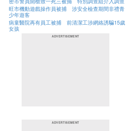
密市警員開槍致一死三被捕 特別調查組介入調查
旺市機動遊戲操作員被捕 涉安全檢查期間非禮青
少年遊客
病童醫院再有員工被捕 前清潔工涉網絡誘騙15歲
女孩