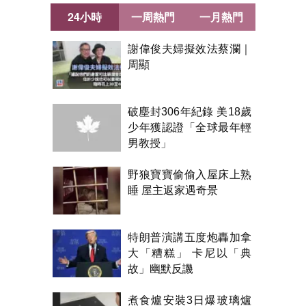
24小時
一周熱門
一月熱門
謝偉俊夫婦擬效法蔡瀾｜
周顯
破塵封306年紀錄 美18歲
少年獲認證「全球最年輕
男教授」
野狼寶寶偷偷入屋床上熟
睡 屋主返家遇奇景
特朗普演講五度炮轟加拿
大「糟糕」 卡尼以「典
故」幽默反譏
煮食爐安裝3日爆玻璃爐