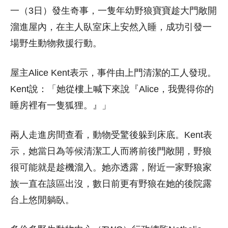
一（3日）發生奇事，一隻年幼野狼寶寶趁大門敞開
溜進屋內，在主人臥室床上安然入睡，成功引發一
場野生動物救援行動。
屋主Alice Kent表示，事件由上門清潔的工人發現。
Kent說：「她從樓上喊下來說『Alice，我覺得你的
睡房裡有一隻狐狸。』」
兩人走進房間查看，動物受驚後躲到床底。Kent表
示，她當日為等候清潔工人而將前後門敞開，野狼
很可能就是趁機溜入。她亦透露，附近一家野狼家
族一直在該區出沒，數日前更有野狼在她的後院露
台上悠閒躺臥。