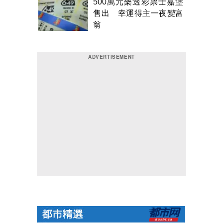
500萬元樂透彩票士嘉堡
售出 幸運得主一夜變富
翁