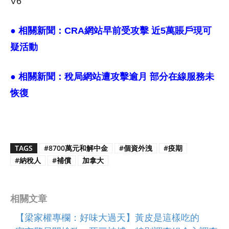
V6
● 相關新聞：
CRA網站早前受攻擊 近5萬賬戶現可
疑活動
● 相關新聞：
稅局網站遭攻擊逾月 部分在線服務未
恢復
TAGS
#8700萬元和解中金
#個資外洩
#疫期
#納稅人
#補償
加拿大
相關文章
【梁家權專欄：好味大過天】黃皮是這樣吃的