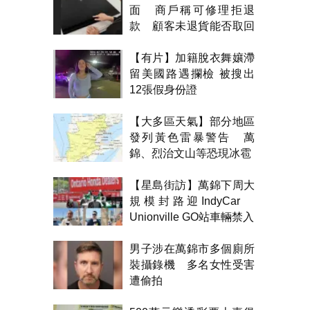
面 商戶稱可修理拒退
款 顧客未退貨能否取回
金錢？
【有片】加籍脫衣舞孃滯
留美國路遇攔檢 被搜出
12張假身份證
【大多區天氣】部分地區
發列黃色雷暴警告 萬
錦、烈治文山等恐現冰雹
【星島街訪】萬錦下周大
規模封路迎IndyCar
Unionville GO站車輛禁入
男子涉在萬錦市多個廁所
裝攝錄機 多名女性受害
遭偷拍