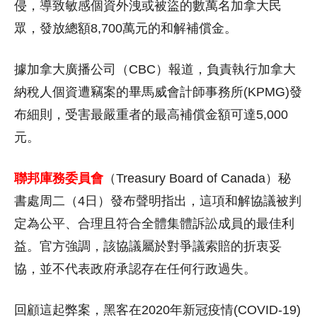
侵，導致敏感個資外洩或被盜的數萬名加拿大民
眾，發放總額8,700萬元的和解補償金。
據加拿大廣播公司（CBC）報道，負責執行加拿大
納稅人個資遭竊案的畢馬威會計師事務所(KPMG)發
布細則，受害最嚴重者的最高補償金額可達5,000
元。
聯邦庫務委員會
（Treasury Board of Canada）秘
書處周二（4日）發布聲明指出，這項和解協議被判
定為公平、合理且符合全體集體訴訟成員的最佳利
益。官方強調，該協議屬於對爭議索賠的折衷妥
協，並不代表政府承認存在任何行政過失。
回顧這起弊案，黑客在2020年新冠疫情(COVID-19)