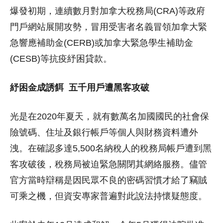
爆發初期，連續數月對加拿大稅務局(CRA)等政府
門戶網站展開攻勢，冒用受害者名義冒領加拿大緊
急響應補助金(CERB)或加拿大緊急學生補助金
(CESB)等抗疫紓困貸款。
紓困金成誘餌
五千用戶遭黑客攻破
光是在2020年夏天，就有數萬名加國國民的社會保
險號碼、住址及銀行帳戶等個人與財務資料遭外
洩。在確認多達5,500名納稅人的稅務局帳戶遭到黑
客攻破後，稅務局被迫緊急關閉其網絡服務。儘管
官方當時辯稱是因民眾不良的密碼習慣才給了竊賊
可乘之機，但資安專家普遍對此說法持懷疑態度。