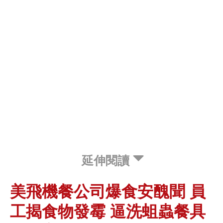
延伸閱讀
美飛機餐公司爆食安醜聞 員
工揭食物發霉 逼洗蛆蟲餐具