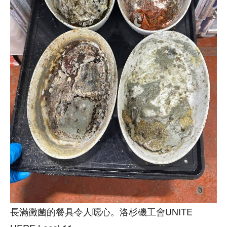
長滿黴菌的餐具令人噁心。洛杉磯工會UNITE