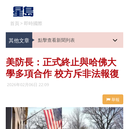
首頁
>
即時國際
其他文章
點擊查看新聞列表
美防長：正式終止與哈佛大
學多項合作 校方斥非法報復
2026年02月06日 22:09
舉報