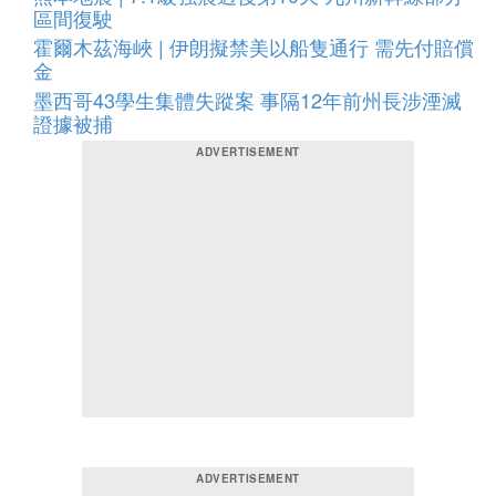
區間復駛
霍爾木茲海峽 | 伊朗擬禁美以船隻通行 需先付賠償
金
墨西哥43學生集體失蹤案 事隔12年前州長涉湮滅
證據被捕