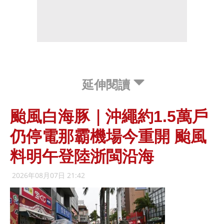
延伸閱讀
颱風白海豚｜沖繩約1.5萬戶
仍停電那霸機場今重開 颱風
料明午登陸浙閩沿海
2026年08月07日 21:42