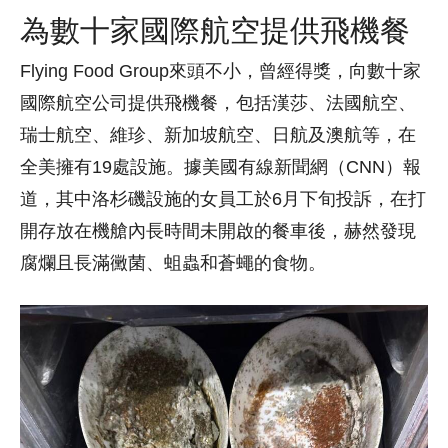
為數十家國際航空提供飛機餐
Flying Food Group來頭不小，曾經得獎，向數十家
國際航空公司提供飛機餐，包括漢莎、法國航空、
瑞士航空、維珍、新加坡航空、日航及澳航等，在
全美擁有19處設施。據美國有線新聞網（CNN）報
道，其中洛杉磯設施的女員工於6月下旬投訴，在打
開存放在機艙內長時間未開啟的餐車後，赫然發現
腐爛且長滿黴菌、蛆蟲和蒼蠅的食物。