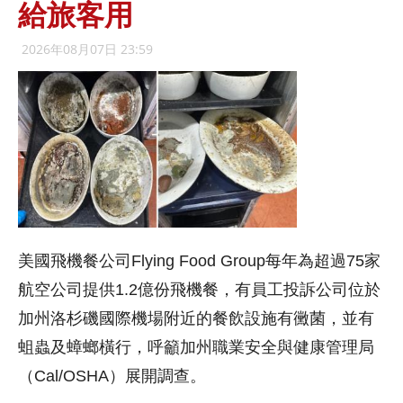
給旅客用
2026年08月07日 23:59
美國飛機餐公司Flying Food Group每年為超過75家
航空公司提供1.2億份飛機餐，有員工投訴公司位於
加州洛杉磯國際機場附近的餐飲設施有黴菌，並有
蛆蟲及蟑螂橫行，呼籲加州職業安全與健康管理局
（Cal/OSHA）展開調查。