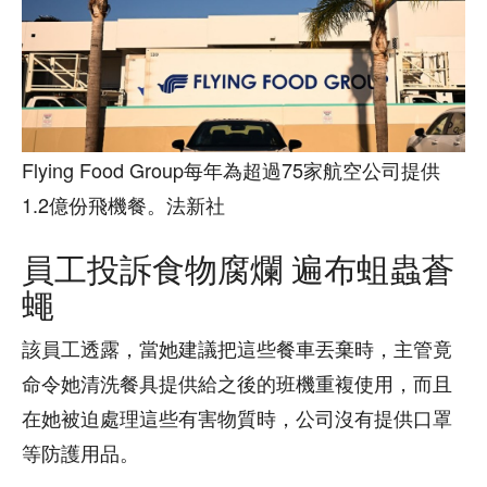
Flying Food Group每年為超過75家航空公司提供
1.2億份飛機餐。法新社
員工投訴食物腐爛 遍布蛆蟲蒼
蠅
該員工透露，當她建議把這些餐車丟棄時，主管竟
命令她清洗餐具提供給之後的班機重複使用，而且
在她被迫處理這些有害物質時，公司沒有提供口罩
等防護用品。