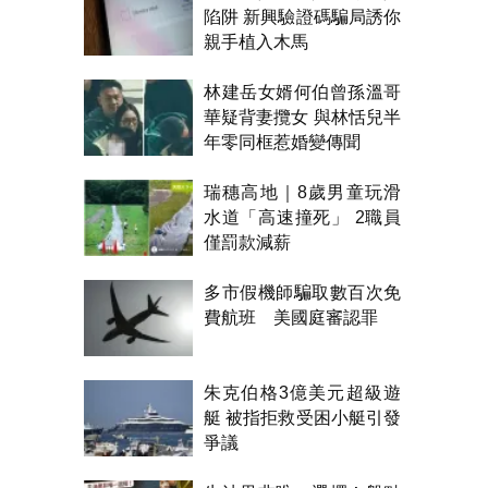
陷阱 新興驗證碼騙局誘你
親手植入木馬
林建岳女婿何伯曾孫溫哥
華疑背妻攬女 與林恬兒半
年零同框惹婚變傳聞
瑞穗高地｜8歲男童玩滑
水道「高速撞死」 2職員
僅罰款減薪
多市假機師騙取數百次免
費航班 美國庭審認罪
朱克伯格3億美元超級遊
艇 被指拒救受困小艇引發
爭議