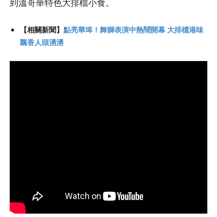
到溫哥華特色大排檔小食。
【相關新聞】
點亮華埠！舞獅表演中熱鬧開幕 大排檔港味
飄香人頭湧湧