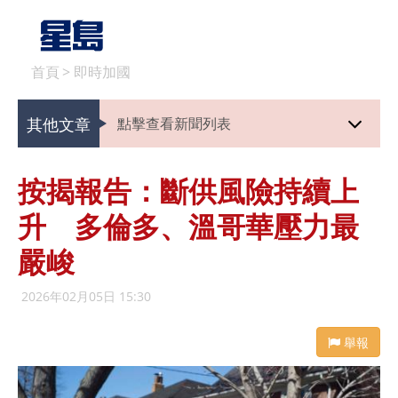
首頁
>
即時加國
其他文章
點擊查看新聞列表
按揭報告：斷供風險持續上
升 多倫多、溫哥華壓力最
嚴峻
2026年02月05日 15:30
舉報