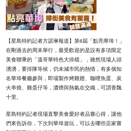
【星島特約記者方諾琳報道】第6屆「點亮華埠！」
在剛過去的周末舉行，最受歡迎的是設有多項限定
美食聯乘的「溫哥華特色大排檔」，雖然現場人頭
湧湧，要排隊等候，仍未減市民的熱情，有多個知
名華埠餐廳參與，即場製作烤雞翅、咖哩魚蛋、炭
火串燒、雞蛋仔等，濃煙與熱氣在交織，可謂香飄
十里。
星島特約記者現場直擊美食愛好者品嘗心得，讓他
們來告訴你，下次到華埠遊玩，可以去哪些店家嘗