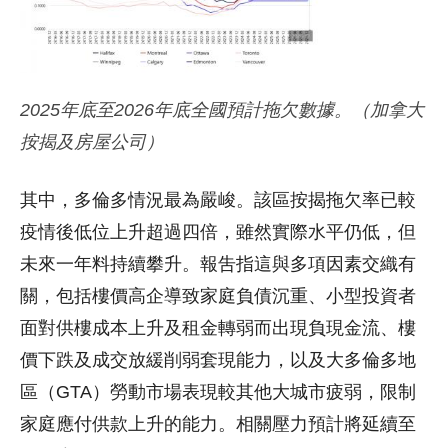
2025年底至2026年底全國預計拖欠數據。（加拿大
按揭及房屋公司）
其中，多倫多情況最為嚴峻。該區按揭拖欠率已較
疫情後低位上升超過四倍，雖然實際水平仍低，但
未來一年料持續攀升。報吿指這與多項因素交織有
關，包括樓價高企導致家庭負債沉重、小型投資者
面對供樓成本上升及租金轉弱而出現負現金流、樓
價下跌及成交放緩削弱套現能力，以及大多倫多地
區（GTA）勞動市場表現較其他大城市疲弱，限制
家庭應付供款上升的能力。相關壓力預計將延續至