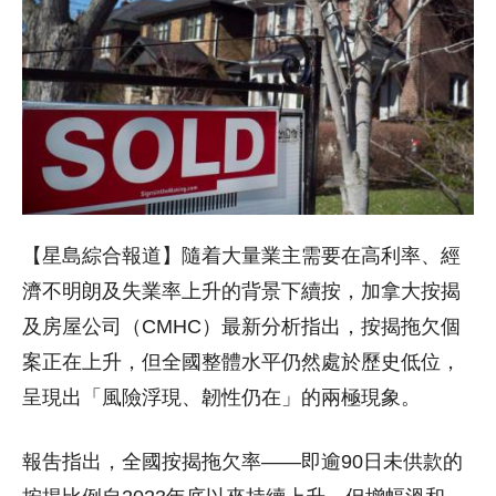
【星島綜合報道】隨着大量業主需要在高利率、經
濟不明朗及失業率上升的背景下續按，加拿大按揭
及房屋公司（CMHC）最新分析指出，按揭拖欠個
案正在上升，但全國整體水平仍然處於歷史低位，
呈現出「風險浮現、韌性仍在」的兩極現象。
報吿指出，全國按揭拖欠率——即逾90日未供款的