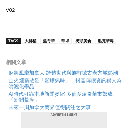
V02
TAGS
大排檔
溫哥華
華埠
街頭美食
點亮華埠
相關文章
麻將風靡加拿大 跨越世代與族群掀古老方城熱潮
山火煙霧散發「塑膠氣味」 抖音傳假資訊稱人為
噴灑化學品
AI時代可靠本地新聞萎縮 多倫多溫哥華市郊成
「新聞荒漠」
未來一周加拿大商界值得關注之大事