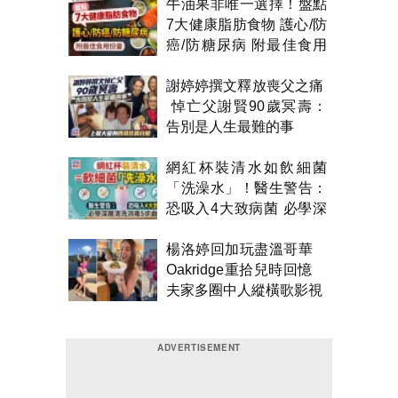
牛油果非唯一選擇！盤點
7大健康脂肪食物 護心/防
癌/防糖尿病 附最佳食用
份量
謝婷婷撰文釋放喪父之痛
悼亡父謝賢90歲冥壽：
告別是人生最難的事
網紅杯裝清水如飲細菌
「洗澡水」！醫生警告：
恐吸入4大致病菌 必學深
層清洗消毒5部曲
楊洛婷回加玩盡溫哥華
Oakridge重拾兒時回憶
夫家多圈中人縱橫歌影視