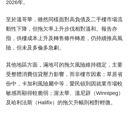
2026年。
至於溫哥華，雖然同樣面對高負債及二手樓市場流
動性下降，但拖欠率上升步伐相對溫和。報吿亦
指，供樓成本上升及轉售條件轉差，仍持續推高風
險，但未及多倫多急劇。
其他地區方面，滿地可的拖欠風險維持穩定，主要
受整體消費信貸壓力影響，而非樓市因素；草原省
份中，卡加利風險屬中等，愛民頓則因就業市場較
敏感而顯得較脆弱；渥太華、溫尼辟（Winnipeg）
及哈利法斯（Halifix）的拖欠升幅則相對輕微。