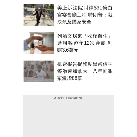
美上訴法院叫停$31億白
宮宴會廳工程 特朗普：裁
決危及國家安全
列治文房東「收樓自住」
遭租客蹲守12次穿崩 判
賠3.6萬元
机密报告揭印度黑帮借学
签渗透加拿大 八年间罪
案激增88倍