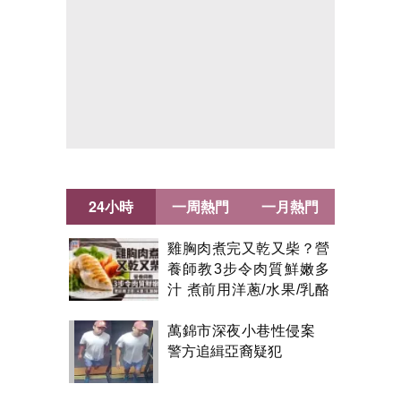
24小時
一周熱門
一月熱門
雞胸肉煮完又乾又柴？營
養師教3步令肉質鮮嫩多
汁 煮前用洋蔥/水果/乳酪
醃製都得？
萬錦市深夜小巷性侵案
警方追緝亞裔疑犯