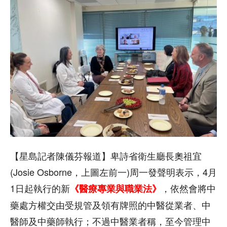
【星島記者陳儀芬報道】卑詩省衛生廳長奧祖宜
(Josie Osborne，上圖左前一)周一發聲明表示，4月
1日起執行的新
，依然會將中
《醫療專業與職業法》
藥處方權交由受規管及領有牌照的中醫從業者、中
醫師及中藥師執行；不過中醫業者稱，至今管理中