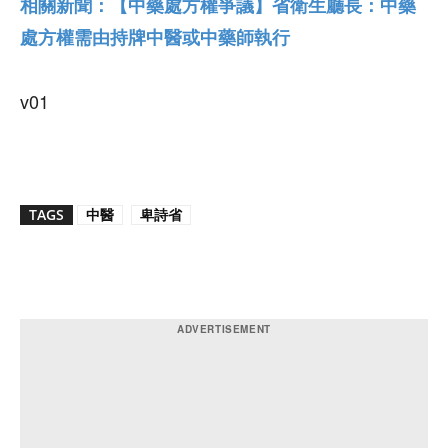
相關新聞：【中藥處方權爭議】省衛生廳長：中藥
處方權需由持牌中醫或中藥師執行
v01
TAGS
中醫
卑詩省