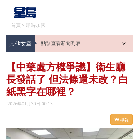
首頁
>
即時加國
其他文章
點擊查看新聞列表
【中藥處方權爭議】衛生廳
長發話了 但法條還未改？白
紙黑字在哪裡？
2026年01月30日 00:13
舉報