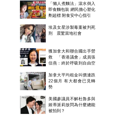
「懶人煮麵法」滾水倒入
即食麵包裝 網民擔心塑化
劑超標 附食安中心指引
埃及女星涉製毒案被判死
刑 震驚當地社會
獲加拿大和聯合國出手營
救 「香港議會」成員張
信燕：終於呼吸到自由空
氣！
加拿大平均租金叫價連跌
22個月 有大都會已見轉
勢
美國參議員不解杜魯多與
姬蒂派莉放閃為什麼總能
被拍到？