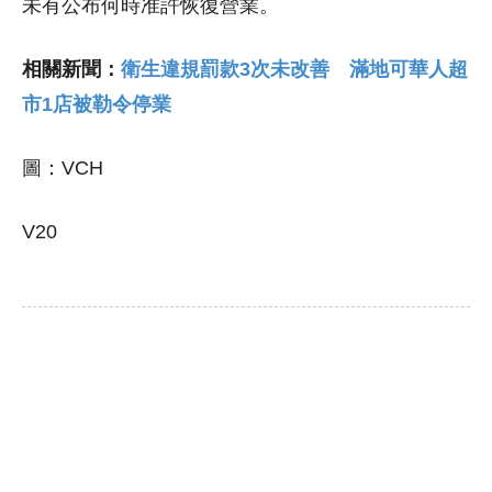
未有公布何時准許恢復營業。
相關新聞：
衛生違規罰款3次未改善 滿地可華人超
市1店被勒令停業
圖：VCH
V20