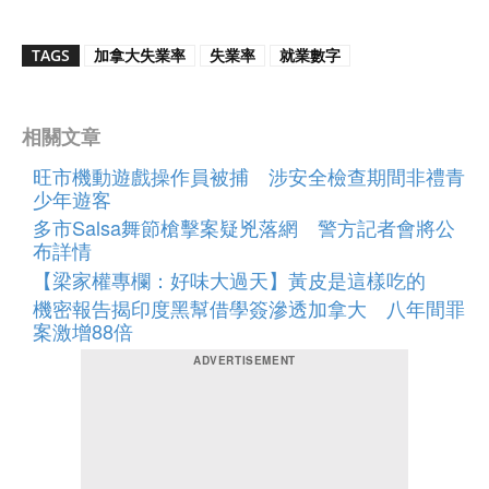
TAGS
加拿大失業率
失業率
就業數字
相關文章
旺市機動遊戲操作員被捕 涉安全檢查期間非禮青
少年遊客
多市Salsa舞節槍擊案疑兇落網 警方記者會將公
布詳情
【梁家權專欄：好味大過天】黃皮是這樣吃的
機密報告揭印度黑幫借學簽滲透加拿大 八年間罪
案激增88倍