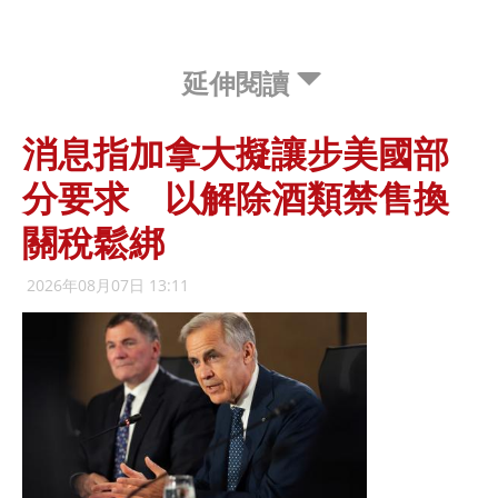
延伸閱讀
消息指加拿大擬讓步美國部
分要求 以解除酒類禁售換
關稅鬆綁
2026年08月07日 13:11