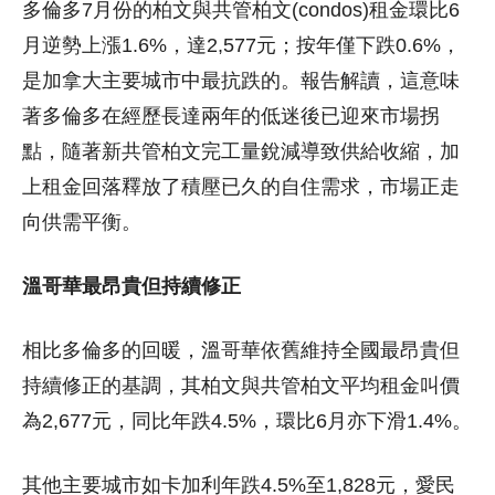
多倫多7月份的柏文與共管柏文(condos)租金環比6
月逆勢上漲1.6%，達2,577元；按年僅下跌0.6%，
是加拿大主要城市中最抗跌的。報告解讀，這意味
著多倫多在經歷長達兩年的低迷後已迎來市場拐
點，隨著新共管柏文完工量銳減導致供給收縮，加
上租金回落釋放了積壓已久的自住需求，市場正走
向供需平衡。
溫哥華最昂貴但持續修正
相比多倫多的回暖，溫哥華依舊維持全國最昂貴但
持續修正的基調，其柏文與共管柏文平均租金叫價
為2,677元，同比年跌4.5%，環比6月亦下滑1.4%。
其他主要城市如卡加利年跌4.5%至1,828元，愛民