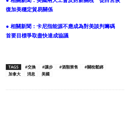
● 相關新聞：
美國兩大工會反對新關稅 促白宮恢
復加美穩定貿易關係
● 相關新聞：
卡尼指能源不應成為對美談判籌碼
首要目標爭取盡快達成協議
TAGS
#交換
#讓步
#酒類禁售
#關稅鬆綁
加拿大
消息
美國