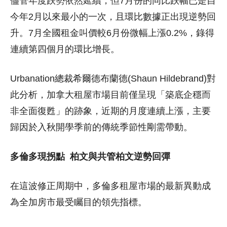
儘管年度跌勢依然延續，但7月份的同比跌幅已是自
今年2月以來最小的一次，且環比數據正出現逆勢回
升。7月全國租金叫價較6月份微幅上漲0.2%，錄得
連續第四個月的環比增長。
Urbanation總裁希爾德布蘭德(Shaun Hildebrand)對
此分析，加拿大租屋市場目前僅呈現「築底企穩而
非全面復甦」的跡象，近期的月度連續上漲，主要
歸因於入秋開學季前的傳統季節性剛需帶動。
多倫多現拐點
柏文與共管柏文逆勢回彈
在這波修正周期中，多倫多租屋市場的最新異動成
為全加房市最受矚目的領先指標。