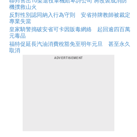
機撲救山火
反對性別認同納入行為守則 安省持牌教師被裁定
專業失當
皇家騎警搗破安省可卡因販毒網絡 起回逾四百萬
元毒品
福特促延長汽油消費稅豁免至明年元旦 甚至永久
取消