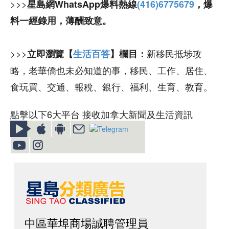
>>>
星島網WhatsApp爆料熱線
(416)6775679
，爆
料一經錄用，薄酬致意。
>>>
新移民抵埗攻
立即瀏覽【
生活百答
】欄目：
略，老華僑也未必知道的事，移民、工作、居住、
食玩買、交通、報稅、銀行、福利、生育、教育。
點擊以下6大平台 接收加拿大新聞及生活資訊