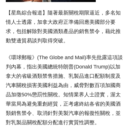
【星島綜合報道】隨著最新關稅期限逼近，多名知
情人士透露，加拿大政府正準備回應美國部分要
求，包括解除對美國酒類產品的銷售禁令，藉此推
動雙邊貿易談判取得突破。
《環球郵報》(The Globe and Mail)率先批露這項談
判內幕，指出美國總統特朗普(Donald Trump)以加
拿大的省級酒類禁售措施、乳製品進口配額制度及
汽車關稅損害美國利益為由，威脅對數百項加國商
品加徵50%懲罰性關稅。知情業界人士證實，渥太
華當局為避免重創經貿，正考慮終結各省的美國酒
類銷售禁令、取消針對美製汽車的報復性關稅，並
對乳製品關稅配額分配進行實質性調整。