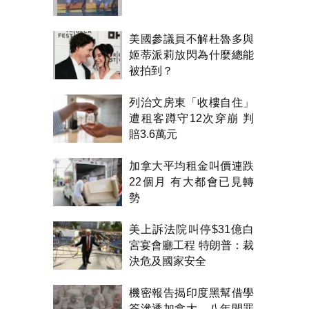
美國參議員不解杜魯多與
姬蒂派莉放閃為什麼總能
被拍到？
列治文房東「收樓自住」
遭租客蹲守12次穿崩 判
賠3.6萬元
加拿大平均租金叫價連跌
22個月 有大都會已見轉
勢
美上訴法院叫停$31億白
宮宴會廳工程 特朗普：裁
決危及國家安全
機密報告揭印度黑幫借學
簽滲透加拿大 八年間罪