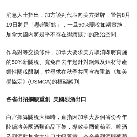
消息人士指出，加方談判代表向美方攤牌，警告8月
19日將是「懸崖斷點」，一旦50%關稅如期實施，
加拿大國內將幾乎不存在繼續談判的政治空間。
作為對等交換條件，加拿大要求美方取消即將實施
的50%新關稅、寬免自去年起針對鋼鐵及鋁材等產
業性關稅限制，並尋求在秋季共同宣布重啟《加美
墨協定》(USMCA)的框架談判。
各省出招攔腰重創 美國烈酒出口
白宮揮舞關稅大棒時，直指因加拿大多個省份今年
陸續將美國酒類商品下架，導致美國葡萄酒、啤酒
及烈酒對加拿大出口大幅萎縮，令全美烈酒與葡萄