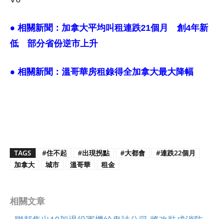
● 相關新聞：
加拿大平均叫租連跌21個月 創4年新
低 部分省份逆市上升
● 相關新聞：
溫哥華房租錄得全加拿大最大降幅
TAGS
#住不起
#出現拐點
#大都會
#連跌22個月
加拿大
城市
溫哥華
租金
相關文章
聯邦售出10架退役軍機給卑詩公司 將改裝成消防