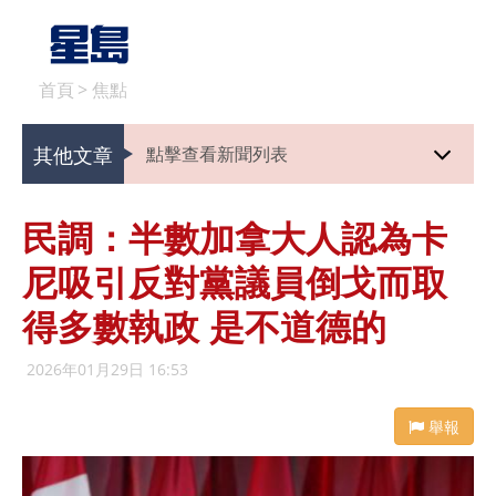
首頁
>
焦點
其他文章
點擊查看新聞列表
民調：半數加拿大人認為卡
尼吸引反對黨議員倒戈而取
得多數執政 是不道德的
2026年01月29日 16:53
舉報