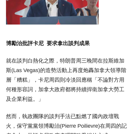
博勵治批評卡尼 要求拿出談判成果
就在談判白熱化之際，特朗普周三晚間在拉斯維加
斯(Las Vegas)的造勢活動上再度炮轟加拿大領導階
層「糟糕」，卡尼周四則冷淡回應稱「不論對方用
何種形容詞，加拿大政府都將持續捍衛加拿大勞工
及企業利益。」
然而，執政團隊的談判手法已點燃了國內政壇戰
火，保守黨黨領博勵治(Pierre Poilievre)在周四的記