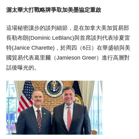
渥太華大打戰略牌爭取加美墨協定重啟
這場秘密讓步的談判細節，是在加拿大美加貿易部
長勒布朗(Dominic LeBlanc)與首席談判代表珍夏雷
特(Janice Charette)，於周四（6日）在華盛頓與美
國貿易代表葛里爾（Jamieson Greer）進行高層對
話後曝光的。