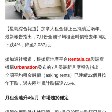
【星島綜合報道】加拿大租金修正已持續近兩年。
最新報告指出，7月份全國平均租金叫價較去年同期
下跌4%，降至2,037元。
據加通社報道，根據房地產平台
Rentals.ca
與調查
機構
Urbanation
發布的7月份最新月度報告指出，
全國平均租金叫價（asking rents）已連續22個月按
年下跌，過去兩年累計跌幅達7.5%。
月租金連升4個月
市場趨於穩定