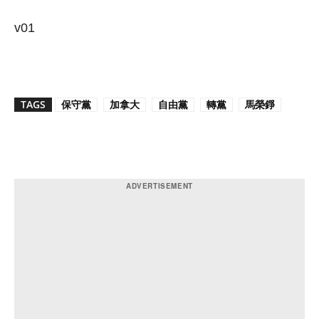
v01
TAGS
保守黨
加拿大
自由黨
轉黨
馬榮錚