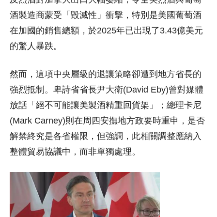
酒製造商蒙受「毀滅性」衝擊，特別是美國葡萄酒
在加國的銷售總額，於2025年已出現了3.43億美元
的驚人暴跌。
然而，這項中央層級的退讓策略卻遭到地方省長的
強烈抵制。卑詩省省長尹大衛(David Eby)曾對媒體
放話「絕不可能讓美製酒精重回貨架」；總理卡尼
(Mark Carney)則在周四安撫地方政要時重申，是否
解禁終究是各省權限，但強調，此相關調整應納入
整體貿易協議中，而非單獨處理。