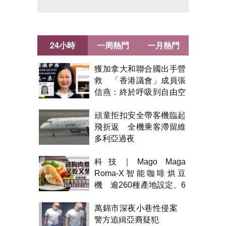
24小時
一周熱門
一月熱門
獲加拿大和聯合國出手營
救 「香港議會」成員張
信燕：終於呼吸到自由空
氣！
頑童拒扣安全帶客機臨起
飛折返 全機乘客滯留維
多利亞過夜
科技｜Mago Maga
Roma-X智能咖啡烘豆
機 逾260種產地設定、6
級烘焙 300克一次完成
萬錦市深夜小巷性侵案
警方追緝亞裔疑犯