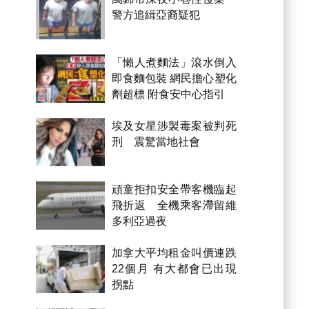
警方追緝亞裔疑犯
「懶人煮麵法」滾水倒入
即食麵包裝 網民擔心塑化
劑超標 附食安中心指引
埃及女星涉製毒案被判死
刑 震驚當地社會
頑童拒扣安全帶客機臨起
飛折返 全機乘客滯留維
多利亞過夜
加拿大平均租金叫價連跌
22個月 有大都會已出現
拐點