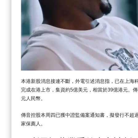
本港新股消息接連不斷，外電引述消息指，已在上海
完成在港上市，集資約5億美元，相當於39億港元。傳音控
元人民幣。
傳音控股本周四已獲中證監備案通知書，擬發行不超過
家保薦人。