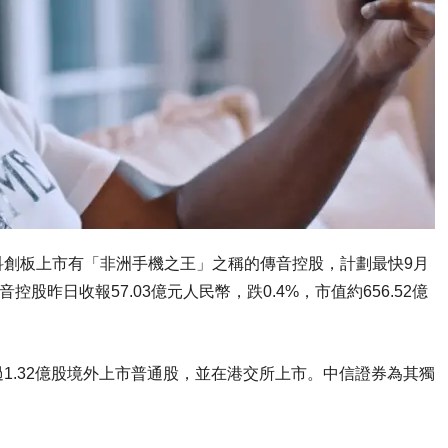
科創板上市有「非洲手機之王」之稱的傳音控股，計劃最快9月
股昨日收報57.03億元人民幣，跌0.4%，市值約656.52億
1.32億股境外上市普通股，並在港交所上市。中信證券為其獨