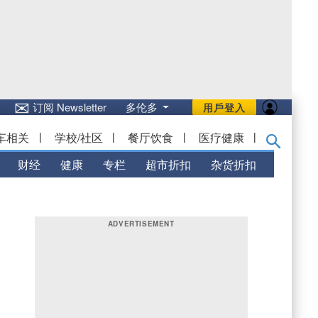
✉
订阅 Newsletter
多伦多
用戶登入
车相关
|
学校/社区
|
餐厅饮食
|
医疗健康
|
财经
健康
专栏
超市折扣
杂货折扣