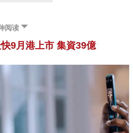
伸阅读
快9月港上市 集資39億