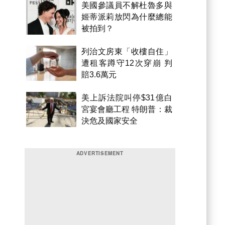
美國參議員不解杜魯多與
姬蒂派莉放閃為什麼總能
被拍到？
列治文房東「收樓自住」
遭租客蹲守12次穿崩 判
賠3.6萬元
美上訴法院叫停$31億白
宮宴會廳工程 特朗普：裁
決危及國家安全