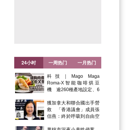
24小时
一周热门
一月热门
科技｜Mago Maga
Roma-X智能咖啡烘豆
機 逾260種產地設定、6
級烘焙 300克一次完成
獲加拿大和聯合國出手營
救 「香港議會」成員張
信燕：終於呼吸到自由空
氣！
萬錦市深夜小巷性侵案